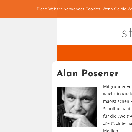
Diese Website verwendet Cookies. Wenn Sie die We
s
Alan Posener
Mitgründer vo
wuchs in Kuala
maoistischen P
Schulbuchauto
für die „Welt“-
„Zeit“, „Inter
Medien.