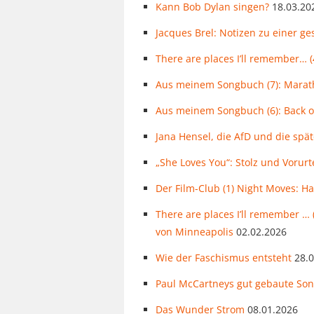
Kann Bob Dylan singen?
18.03.20
Jacques Brel: Notizen zu einer g
There are places I’ll remember… (4
Aus meinem Songbuch (7): Mara
Aus meinem Songbuch (6): Back 
Jana Hensel, die AfD und die spä
„She Loves You“: Stolz und Vorurte
Der Film-Club (1) Night Moves: H
There are places I’ll remember … 
von Minneapolis
02.02.2026
Wie der Faschismus entsteht
28.
Paul McCartneys gut gebaute Song
Das Wunder Strom
08.01.2026