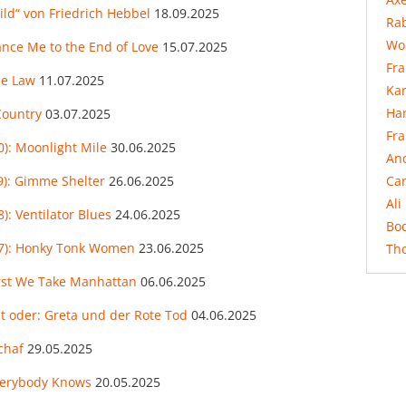
ild“ von Friedrich Hebbel
18.09.2025
Rab
Wo
nce Me to the End of Love
15.07.2025
Fr
he Law
11.07.2025
Ka
Ha
Country
03.07.2025
Fr
): Moonlight Mile
30.06.2025
An
Ca
9): Gimme Shelter
26.06.2025
Ali
: Ventilator Blues
24.06.2025
Bo
17): Honky Tonk Women
23.06.2025
Th
irst We Take Manhattan
06.06.2025
t oder: Greta und der Rote Tod
04.06.2025
chaf
29.05.2025
verybody Knows
20.05.2025