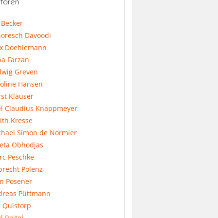
toren
l Becker
horesch Davoodi
x Doehlemann
ba Farzan
dwig Greven
koline Hansen
st Kläuser
el Claudius Knappmeyer
ith Kresse
chael Simon de Normier
feta Obhodjas
rc Peschke
precht Polenz
an Posener
dreas Püttmann
 Quistorp
l Reitel