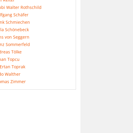
bi Walter Rothschild
lfgang Schäfer
ank Schmiechen
rla Schönebeck
ns von Seggern
anz Sommerfeld
dreas Tölke
nan Topcu
 Ertan Toprak
do Walther
omas Zimmer