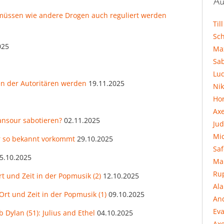
Au
 müssen wie andere Drogen auch reguliert werden
Til
Sc
025
Ma
Sa
Lu
ten der Autoritären werden
19.11.2025
Ni
Hor
Ax
ansour sabotieren?
02.11.2025
Jud
Mi
r so bekannt vorkommt
29.10.2025
Sa
5.10.2025
Ma
Ru
rt und Zeit in der Popmusik (2)
12.10.2025
Al
Ort und Zeit in der Popmusik (1)
09.10.2025
An
Eva
 Dylan (51): Julius and Ethel
04.10.2025
Axe