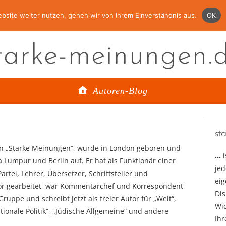
bsite weiter nutzen, gehen wir von Ihrem Einverständnis aus.
OK
tarke-meinungen.
Autoren-Blog
st
n „Starke Meinungen“, wurde in London geboren und
…
 Lumpur und Berlin auf. Er hat als Funktionär einer
jed
artei, Lehrer, Übersetzer, Schriftsteller und
ei
r gearbeitet, war Kommentarchef und Korrespondent
Di
Gruppe und schreibt jetzt als freier Autor für „Welt“,
Wid
nationale Politik“, „Jüdische Allgemeine“ und andere
Ihr