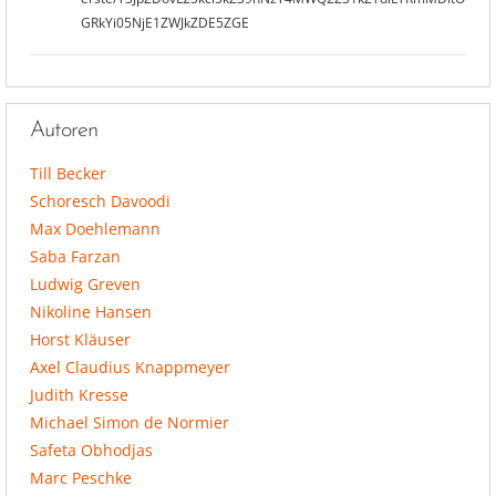
GRkYi05NjE1ZWJkZDE5ZGE
Autoren
Till Becker
Schoresch Davoodi
Max Doehlemann
Saba Farzan
Ludwig Greven
Nikoline Hansen
Horst Kläuser
Axel Claudius Knappmeyer
Judith Kresse
Michael Simon de Normier
Safeta Obhodjas
Marc Peschke