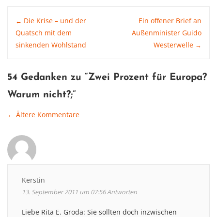
Post
Die Krise – und der
Ein offener Brief an
←
Quatsch mit dem
Außenminister Guido
sinkenden Wohlstand
Westerwelle
→
navigation
54 Gedanken zu “
Zwei Prozent für Europa?
Warum nicht?
;”
← Ältere Kommentare
Comment
navigation
Kerstin
13. September 2011 um 07:56
Antworten
Liebe Rita E. Groda: Sie sollten doch inzwischen