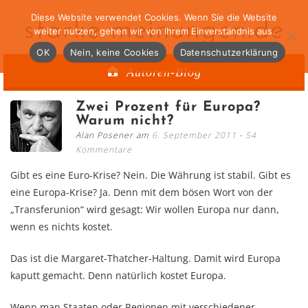
Diese Website verwendet Cookies. Wenn Sie die Website
starke-meinungen.de
weiter nutzen, gehen wir von Ihrem Einverständnis aus.
OK
Nein, keine Cookies
Datenschutzerklärung
Autoren-Blog
Zwei Prozent für Europa?
Warum nicht?
Alan Posener am
6. September 2011
54
Kommentare
Gibt es eine Euro-Krise? Nein. Die Währung ist stabil. Gibt es
eine Europa-Krise? Ja. Denn mit dem bösen Wort von der
„Transferunion“ wird gesagt: Wir wollen Europa nur dann,
wenn es nichts kostet.
Das ist die Margaret-Thatcher-Haltung. Damit wird Europa
kaputt gemacht. Denn natürlich kostet Europa.
Wenn man Staaten oder Regionen mit verschiedener