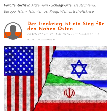
Veröffentlicht in
Allgemein
- Schlagwörter
Deutschland
,
Europa
,
Islam
,
Islamismus
,
Krieg
,
Weltwirtschaftskrise
Der Irankrieg ist ein Sieg für
den Nahen Osten
Gastautor am
25. Mai 2026
Hinterlassen Sie
einen Kommentar