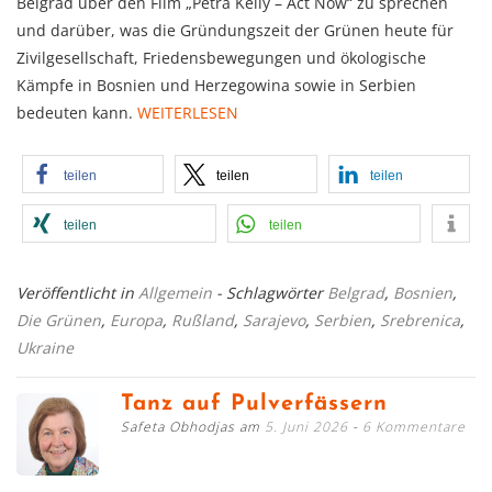
Belgrad über den Film „Petra Kelly – Act Now“ zu sprechen
und darüber, was die Gründungszeit der Grünen heute für
Zivilgesellschaft, Friedensbewegungen und ökologische
Kämpfe in Bosnien und Herzegowina sowie in Serbien
bedeuten kann.
WEITERLESEN
teilen
teilen
teilen
teilen
teilen
Veröffentlicht in
Allgemein
- Schlagwörter
Belgrad
,
Bosnien
,
Die Grünen
,
Europa
,
Rußland
,
Sarajevo
,
Serbien
,
Srebrenica
,
Ukraine
Tanz auf Pulverfässern
Safeta Obhodjas am
5. Juni 2026
6 Kommentare