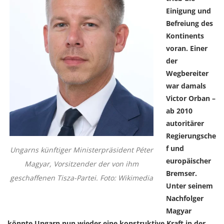
Einigung und
Befreiung des
Kontinents
voran. Einer
der
Wegbereiter
war damals
Victor Orban –
ab 2010
autoritärer
Regierungsche
f und
Ungarns künftiger Ministerpräsident Péter
europäischer
Magyar, Vorsitzender der von ihm
Bremser.
geschaffenen Tisza-Partei. Foto: Wikimedia
Unter seinem
Nachfolger
Magyar
könnte Ungarn nun wieder eine konstruktive Kraft in der