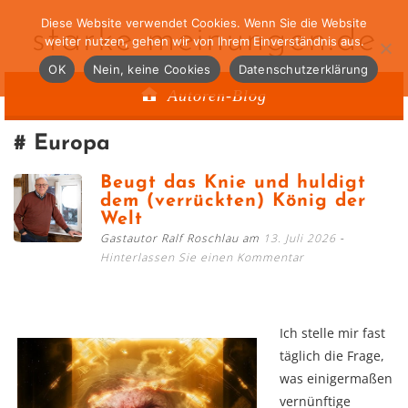
Diese Website verwendet Cookies. Wenn Sie die Website
starke-meinungen.de
weiter nutzen, gehen wir von Ihrem Einverständnis aus.
OK
Nein, keine Cookies
Datenschutzerklärung
Autoren-Blog
Europa
Beugt das Knie und huldigt
dem (verrückten) König der
Welt
Gastautor Ralf Roschlau am
13. Juli 2026
Hinterlassen Sie einen Kommentar
Ich stelle mir fast
täglich die Frage,
was einigermaßen
vernünftige