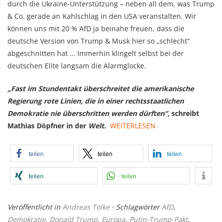
durch die Ukraine-Unterstützung – neben all dem, was Trump
& Co. gerade an Kahlschlag in den USA veranstalten. Wir
können uns mit 20 % AfD ja beinahe freuen, dass die
deutsche Version von Trump & Musk hier so „schlecht“
abgeschnitten hat … Immerhin klingelt selbst bei der
deutschen Elite langsam die Alarmglocke.
„Fast im Stundentakt überschreitet die amerikanische
Regierung rote Linien, die in einer rechtsstaatlichen
Demokratie nie überschritten werden dürften“,
schreibt
Mathias Döpfner in der
Welt.
WEITERLESEN
teilen
teilen
teilen
teilen
teilen
Veröffentlicht in
Andreas Tölke
- Schlagwörter
AfD
,
Demokratie
,
Donald Trump
,
Europa
,
Putin-Trump-Pakt
,