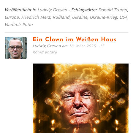
Veröffentlicht in
Ludwig Greven
- Schlagwörter
Donald Trump
,
Europa
,
Friedrich Merz
,
Rußland
,
Ukraine
,
Ukraine-Krieg
,
USA
,
Vladimir Putin
Ein Clown im Weißen Haus
Ludwig Greven am
18. März 2025
15
Kommentare