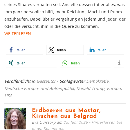
seines Staates verhalten soll. Anstelle dessen tut er alles, was
ihm ganz persönlich hilft, mehr Reichtum, Macht und Ruhm
anzuhäufen. Dabei übt er Vergeltung an jedem und jeder, der
oder die versucht, ihm in die Quere zu kommen.
WEITERLESEN
teilen
teilen
teilen
teilen
teilen
Veröffentlicht in
Gastautor
- Schlagwörter
Demokratie
,
Deutsche Europa- und Außenpolitik
,
Donald Trump
,
Europa
,
USA
Erdbeeren aus Mostar,
Kirschen aus Belgrad
Eva Quistorp am
25. Juni 2026
Hinterlassen Sie
einen Kommentar