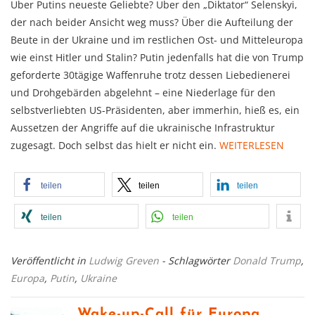
Über Putins neueste Geliebte? Über den „Diktator“ Selenskyi,
der nach beider Ansicht weg muss? Über die Aufteilung der
Beute in der Ukraine und im restlichen Ost- und Mitteleuropa
wie einst Hitler und Stalin? Putin jedenfalls hat die von Trump
geforderte 30tägige Waffenruhe trotz dessen Liebedienerei
und Drohgebärden abgelehnt – eine Niederlage für den
selbstverliebten US-Präsidenten, aber immerhin, hieß es, ein
Aussetzen der Angriffe auf die ukrainische Infrastruktur
zugesagt. Doch selbst das hielt er nicht ein.
WEITERLESEN
teilen
teilen
teilen
teilen
teilen
Veröffentlicht in
Ludwig Greven
- Schlagwörter
Donald Trump
,
Europa
,
Putin
,
Ukraine
Wake-up-Call für Europa