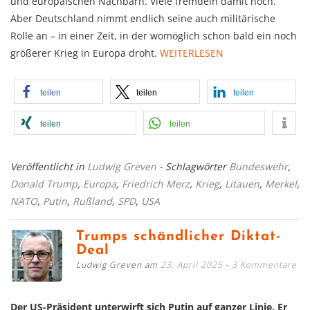
und europäischen Nachbarn. Viele fremdeln damit noch.
Aber Deutschland nimmt endlich seine auch militärische
Rolle an – in einer Zeit, in der womöglich schon bald ein noch
größerer Krieg in Europa droht.
WEITERLESEN
teilen
teilen
teilen
teilen
teilen
Veröffentlicht in
Ludwig Greven
- Schlagwörter
Bundeswehr
,
Donald Trump
,
Europa
,
Friedrich Merz
,
Krieg
,
Litauen
,
Merkel
,
NATO
,
Putin
,
Rußland
,
SPD
,
USA
Trumps schändlicher Diktat-
Deal
Ludwig Greven am
23. April 2025
3 Kommentare
Der US-Präsident unterwirft sich Putin auf ganzer Linie. Er