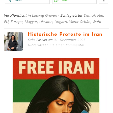
Veröffentlicht in
Ludwig Greven
- Schlagwörter
Demokratie
,
EU
,
Europa
,
Magyar
,
Ukraine
,
Ungarn
,
Viktor Orbàn
,
Wahl
Historische Proteste im Iran
Saba Farzan am
31. Dezember 2025
Hinterlassen Sie einen Kommentar