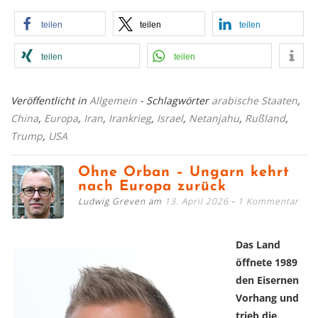
teilen
teilen
teilen
teilen
teilen
Veröffentlicht in
Allgemein
- Schlagwörter
arabische Staaten
,
China
,
Europa
,
Iran
,
Irankrieg
,
Israel
,
Netanjahu
,
Rußland
,
Trump
,
USA
Ohne Orban – Ungarn kehrt
nach Europa zurück
Ludwig Greven am
13. April 2026
1 Kommentar
Das Land
öffnete 1989
den Eisernen
Vorhang und
trieb die