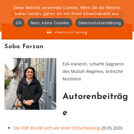
Diese Website verwendet Cookies. Wenn Sie die Website
starke-meinungen.de
weiter nutzen, gehen wir von Ihrem Einverständnis aus.
OK
Nein, keine Cookies
Datenschutzerklärung
Autoren-Blog
Saba Farzan
Exil-Iranerin, scharfe Gegnerin
des Mullah-Regimes, kritische
Muslimin
Autorenbeiträg
e
Die FDP drückt sich vor einer Entscheidung
20.05.2026