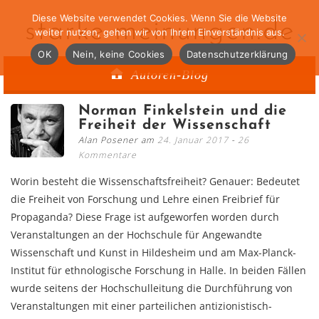
Diese Website verwendet Cookies. Wenn Sie die Website
starke-meinungen.de
weiter nutzen, gehen wir von Ihrem Einverständnis aus.
OK
Nein, keine Cookies
Datenschutzerklärung
Autoren-Blog
Norman Finkelstein und die
Freiheit der Wissenschaft
Alan Posener am
24. Januar 2017
26
Kommentare
Worin besteht die Wissenschaftsfreiheit? Genauer: Bedeutet
die Freiheit von Forschung und Lehre einen Freibrief für
Propaganda? Diese Frage ist aufgeworfen worden durch
Veranstaltungen an der Hochschule für Angewandte
Wissenschaft und Kunst in Hildesheim und am Max-Planck-
Institut für ethnologische Forschung in Halle. In beiden Fällen
wurde seitens der Hochschulleitung die Durchführung von
Veranstaltungen mit einer parteilichen antizionistisch-