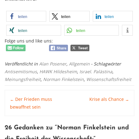
teilen
teilen
teilen
teilen
teilen
Folge uns und like uns:
Veröffentlicht in
Alan Posener
,
Allgemein
- Schlagwörter
Antisemitismus
,
HAWK Hildesheim
,
Israel. Palästina
,
Meinungsfreiheit
,
Norman Finkelstein
,
Wissenschaftsfreiheit
Post
Der Frieden muss
Krise als Chance
←
→
bewaffnet sein
navigation
26 Gedanken zu “
Norman Finkelstein und
die Freiheit der Wissenschaft
;”