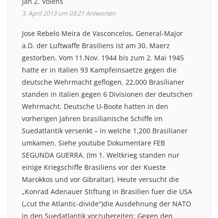
Jan Z. Volens
3. April 2013 um 03:21
Antworten
Jose Rebelo Meira de Vasconcelos, General-Major
a.D. der Luftwaffe Brasiliens ist am 30. Maerz
gestorben. Vom 11.Nov. 1944 bis zum 2. Mai 1945
hatte er in Italien 93 Kampfeinsaetze gegen die
deutsche Wehrmacht geflogen. 22,000 Brasilianer
standen in Italien gegen 6 Divisionen der deutschen
Wehrmacht. Deutsche U-Boote hatten in den
vorherigen Jahren brasilianische Schiffe im
Suedatlantik versenkt – in welche 1,200 Brasilianer
umkamen. Siehe youtube Dokumentare FEB
SEGUNDA GUERRA. (Im 1. Weltkrieg standen nur
einige Kriegschiffe Brasiliens vor der Kueste
Marokkos und vor Gibraltar). Heute versucht die
„Konrad Adenauer Stiftung in Brasilien fuer die USA
(„cut the Atlantic-divide“)die Ausdehnung der NATO
in den Suedatlantik vorzubereiten: Gegen den