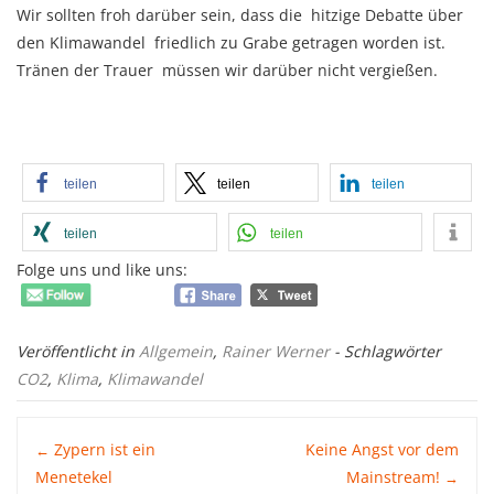
Wir sollten froh darüber sein, dass die hitzige Debatte über
den Klimawandel friedlich zu Grabe getragen worden ist.
Tränen der Trauer müssen wir darüber nicht vergießen.
teilen
teilen
teilen
teilen
teilen
Folge uns und like uns:
Veröffentlicht in
Allgemein
,
Rainer Werner
- Schlagwörter
CO2
,
Klima
,
Klimawandel
Post
Zypern ist ein
Keine Angst vor dem
←
Menetekel
Mainstream!
→