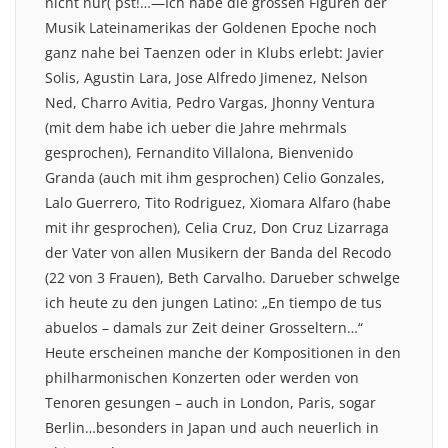
nicht nur( pst!…—Ich habe die grossen Figuren der
Musik Lateinamerikas der Goldenen Epoche noch
ganz nahe bei Taenzen oder in Klubs erlebt: Javier
Solis, Agustin Lara, Jose Alfredo Jimenez, Nelson
Ned, Charro Avitia, Pedro Vargas, Jhonny Ventura
(mit dem habe ich ueber die Jahre mehrmals
gesprochen), Fernandito Villalona, Bienvenido
Granda (auch mit ihm gesprochen) Celio Gonzales,
Lalo Guerrero, Tito Rodriguez, Xiomara Alfaro (habe
mit ihr gesprochen), Celia Cruz, Don Cruz Lizarraga
der Vater von allen Musikern der Banda del Recodo
(22 von 3 Frauen), Beth Carvalho. Darueber schwelge
ich heute zu den jungen Latino: „En tiempo de tus
abuelos – damals zur Zeit deiner Grosseltern…“
Heute erscheinen manche der Kompositionen in den
philharmonischen Konzerten oder werden von
Tenoren gesungen – auch in London, Paris, sogar
Berlin…besonders in Japan und auch neuerlich in