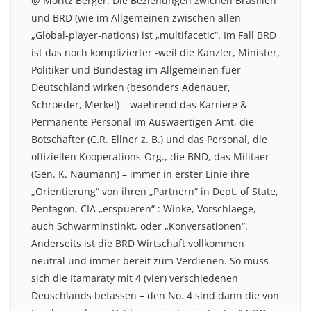
@ Moritz Berger: Die Beziehungen zwichen Brasilien
und BRD (wie im Allgemeinen zwischen allen
„Global-player-nations) ist „multifacetic“. Im Fall BRD
ist das noch komplizierter -weil die Kanzler, Minister,
Politiker und Bundestag im Allgemeinen fuer
Deutschland wirken (besonders Adenauer,
Schroeder, Merkel) – waehrend das Karriere &
Permanente Personal im Auswaertigen Amt, die
Botschafter (C.R. Ellner z. B.) und das Personal, die
offiziellen Kooperations-Org., die BND, das Militaer
(Gen. K. Naumann) – immer in erster Linie ihre
„Orientierung“ von ihren „Partnern“ in Dept. of State,
Pentagon, CIA „erspueren“ : Winke, Vorschlaege,
auch Schwarminstinkt, oder „Konversationen“.
Anderseits ist die BRD Wirtschaft vollkommen
neutral und immer bereit zum Verdienen. So muss
sich die Itamaraty mit 4 (vier) verschiedenen
Deuschlands befassen – den No. 4 sind dann die von