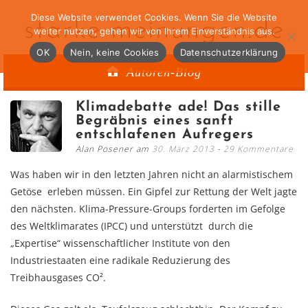
Diese Website verwendet Cookies. Wenn Sie die Website
starke-meinungen.de
weiter nutzen, gehen wir von Ihrem Einverständnis aus.
OK
Nein, keine Cookies
Datenschutzerklärung
Autoren-Blog
Klimadebatte ade! Das stille
Begräbnis eines sanft
entschlafenen Aufregers
Alan Posener am
30. März 2013
29 Kommentare
Was haben wir in den letzten Jahren nicht an alarmistischem
Getöse erleben müssen. Ein Gipfel zur Rettung der Welt jagte
den nächsten. Klima-Pressure-Groups forderten im Gefolge
des Weltklimarates (IPCC) und unterstützt durch die
„Expertise“ wissenschaftlicher Institute von den
Industriestaaten eine radikale Reduzierung des
Treibhausgases CO².