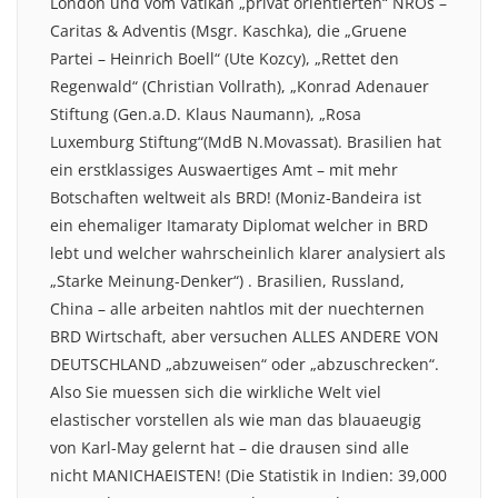
London und vom Vatikan „privat orientierten“ NROs –
Caritas & Adventis (Msgr. Kaschka), die „Gruene
Partei – Heinrich Boell“ (Ute Kozcy), „Rettet den
Regenwald“ (Christian Vollrath), „Konrad Adenauer
Stiftung (Gen.a.D. Klaus Naumann), „Rosa
Luxemburg Stiftung“(MdB N.Movassat). Brasilien hat
ein erstklassiges Auswaertiges Amt – mit mehr
Botschaften weltweit als BRD! (Moniz-Bandeira ist
ein ehemaliger Itamaraty Diplomat welcher in BRD
lebt und welcher wahrscheinlich klarer analysiert als
„Starke Meinung-Denker“) . Brasilien, Russland,
China – alle arbeiten nahtlos mit der nuechternen
BRD Wirtschaft, aber versuchen ALLES ANDERE VON
DEUTSCHLAND „abzuweisen“ oder „abzuschrecken“.
Also Sie muessen sich die wirkliche Welt viel
elastischer vorstellen als wie man das blauaeugig
von Karl-May gelernt hat – die drausen sind alle
nicht MANICHAEISTEN! (Die Statistik in Indien: 39,000