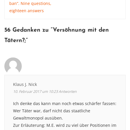
ban“. Nine questions,
navigation
eighteen answers
56 Gedanken zu “
Versöhnung mit den
Tätern?
;”
Klaus J. Nick
10. Februar 2017 um 10:23
Antworten
Ich denke das kann man noch etwas schärfer fassen:
Wer Täter war, darf nicht das staatliche
Gewaltmonopol ausüben.
Zur Erläuterung: M.E. wird zu viel über Positionen im