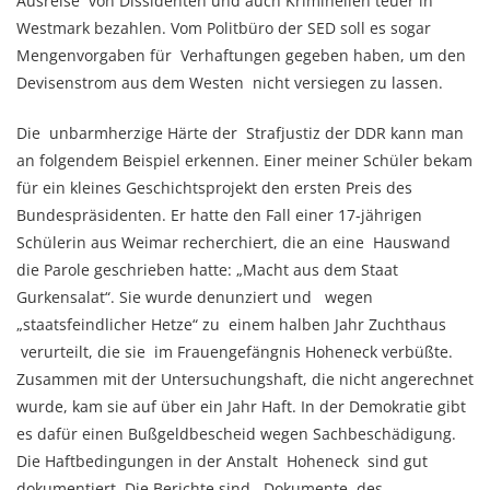
Ausreise von Dissidenten und auch Kriminellen teuer in
Westmark bezahlen. Vom Politbüro der SED soll es sogar
Mengenvorgaben für Verhaftungen gegeben haben, um den
Devisenstrom aus dem Westen nicht versiegen zu lassen.
Die unbarmherzige Härte der Strafjustiz der DDR kann man
an folgendem Beispiel erkennen. Einer meiner Schüler bekam
für ein kleines Geschichtsprojekt den ersten Preis des
Bundespräsidenten. Er hatte den Fall einer 17-jährigen
Schülerin aus Weimar recherchiert, die an eine Hauswand
die Parole geschrieben hatte: „Macht aus dem Staat
Gurkensalat“. Sie wurde denunziert und wegen
„staatsfeindlicher Hetze“ zu einem halben Jahr Zuchthaus
verurteilt, die sie im Frauengefängnis Hoheneck verbüßte.
Zusammen mit der Untersuchungshaft, die nicht angerechnet
wurde, kam sie auf über ein Jahr Haft. In der Demokratie gibt
es dafür einen Bußgeldbescheid wegen Sachbeschädigung.
Die Haftbedingungen in der Anstalt Hoheneck sind gut
dokumentiert. Die Berichte sind Dokumente des