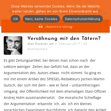
Diese Website verwendet Cookies. Wenn Sie die Website
starke-meinungen.de
weiter nutzen, gehen wir von Ihrem Einverständnis aus.
OK
Nein, keine Cookies
Datenschutzerklärung
Autoren-Blog
Versöhnung mit den Tätern?
Alan Posener am
5. Februar 2017
56
Kommentare
Es gibt Zeitungsartikel, bei denen man schon nach der
Lektüre weniger Zeilen das Gefühl hat, dass an der
Argumentation des Autors etwas nicht stimmt. So ging es
mir mit einem Artikel des SPIEGEL-Redakteurs Jochen-Martin
Gutsch, der sich mit dem – wie er fand – unbarmherzigen
Umgang der Öffentlichkeit mit dem ehemaligen Stasi-Offizier
Andrej Holm auseinandersetzt. Die moralische Schieflage
der Argumentation erkannte ich, als ich ein kleines
sprachliches Experiment durchführte. Ich datierte den Artikel