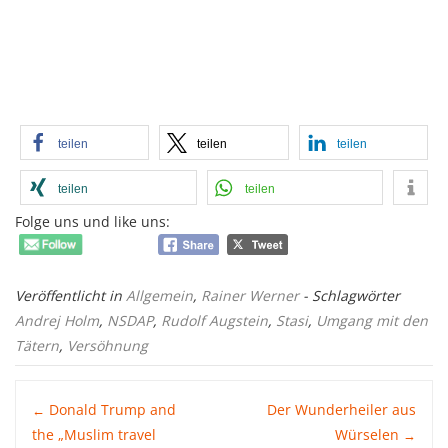
teilen
teilen
teilen
teilen
teilen
Folge uns und like uns:
Veröffentlicht in
Allgemein
,
Rainer Werner
- Schlagwörter
Andrej Holm
,
NSDAP
,
Rudolf Augstein
,
Stasi
,
Umgang mit den
Tätern
,
Versöhnung
Post
Donald Trump and
Der Wunderheiler aus
←
the „Muslim travel
Würselen
→