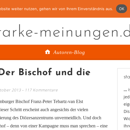
bsite weiter nutzen, gehen wir von Ihrem Einverständnis aus.
OK
tarke-meinungen.
Autoren-Blog
Der Bischof und die
st
…
ktober 2013
117 Kommentare
jed
imburger Bischof Franz-Peter Tebartz-van Elst
ei
ser Schritt erscheint auch angesichts der vielen
Di
ierung des Diözesanzentrums unvermeidlich. Und doch
Wid
Ihr
hof – denn von einer Kampagne muss man sprechen – eine