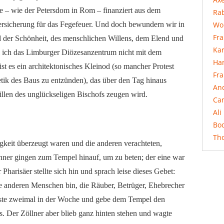
 – wie der Petersdom in Rom – finanziert aus dem
Rab
Wo
versicherung für das Fegefeuer. Und doch bewundern wir in
Fr
 der Schönheit, des menschlichen Willens, dem Elend und
Ka
l ich das Limburger Diözesanzentrum nicht mit dem
Ha
t es ein architektonisches Kleinod (so mancher Protest
Fr
tik des Baus zu entzünden), das über den Tag hinaus
An
llen des unglückseligen Bischofs zeugen wird.
Ca
Ali
Bo
Th
igkeit überzeugt waren und die anderen verachteten,
änner gingen zum Tempel hinauf, um zu beten; der eine war
 Pharisäer stellte sich hin und sprach leise dieses Gebet:
die anderen Menschen bin, die Räuber, Betrüger, Ehebrecher
 faste zweimal in der Woche und gebe dem Tempel den
 Der Zöllner aber blieb ganz hinten stehen und wagte