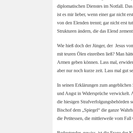
diplomatischen Dienstes im Notfall. Das 
ist es mir lieber, wenn einer gar nicht e
von den Elenden trennt; gar nicht erst t
Strukturen ändern, die das Elend zement
Wie hieß doch der Jünger, der Jesus von
mit teuren Ölen einreiben ließ? Man hätt
Armen geben können. Lass mal, erwidert
aber nur noch kurze zeit. Lass mal gut se
In seinen Erklärungen zum angeblichen 
und Angst in Widersprüche verwickelt. 
die hiesigen Strafverfolgungsbehörden so
Bischof dem „Spiegel“ die ganze Wahrhei
die Petitessen, die mittlerweile vom Fall
Bedeutender, gewiss, ist die Frage der