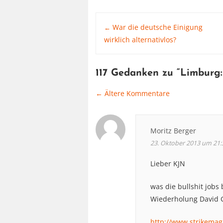
Post
War die deutsche Einigung
←
wirklich alternativlos?
navigation
117 Gedanken zu “
Limburg:
← Ältere Kommentare
Comment
navigation
Moritz Berger
23. Oktober 2013 um 21:
Lieber KJN
was die bullshit jobs 
Wiederholung David 
http://www.strikemag.