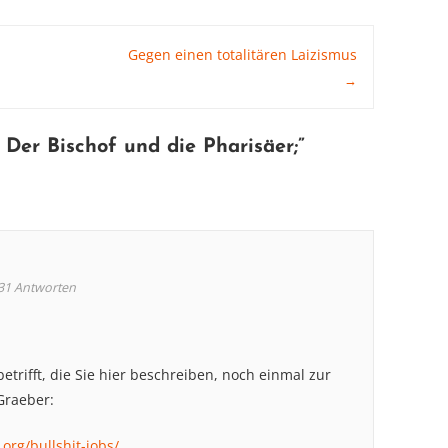
Gegen einen totalitären Laizismus
→
 Der Bischof und die Pharisäer
;”
31
Antworten
betrifft, die Sie hier beschreiben, noch einmal zur
Graeber:
org/bullshit-jobs/