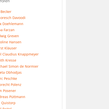
toren
l Becker
horesch Davoodi
x Doehlemann
ba Farzan
dwig Greven
koline Hansen
st Kläuser
el Claudius Knappmeyer
ith Kresse
chael Simon de Normier
feta Obhodjas
rc Peschke
precht Polenz
an Posener
dreas Püttmann
 Quistorp
l Reitel