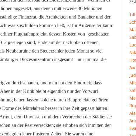
Au
lionen angesetzt, aus denen mittlerweile 30 Millionen
Til
ständige Finanzrat, die Architekten und Bauleiter und der
Sc
sich was zuschulden kommen ließ, ist für Außenseiter kaum
Ma
erliner Flughafenprojekt, dessen Kosten von geschätzten
Sa
2012 gestiegen sind, Ende auf der nach oben offenen
Lu
als Neubauruine den Steuerzahler jeden Monat so viel
Ni
e Limburger Diözesanzentrum insgesamt – nur um mal die
Hor
Ax
Jud
Mi
erig zu durchschauen, und man hat den Eindruck, dass
Sa
 Aber in der Kritik bleibt eigentlich nur der Vorwurf
Ma
hnung bauen lassen; solche teuren Bauprojekte gehörten
Ru
ie Dome des Mittelalters besser in ihre Zeit gepasst hätten!
Al
 Armut, dem Unwissen und dem Verbrechen der Städte; sie
An
hen an der Pest verreckten; sie erhoben sich inmitten der
Eva
njagden jener finsteren Zeiten. Sie waren eine
Axe