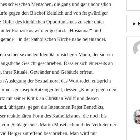
eines schwachen Menschen, die ganz und gar unchristlich
rfe gegen den Bischof kleinlich und von fragwürdiger
tz Opfer des kirchlichen Opportunismus zu sein: unter
 unter Franziskus wird er gestürzt. „Hosianna!“ und
t gerade – in der katholischen Kirche nahe beieinander.
in seiner sexuellen Identität unsicherer Mann, der sich in
 ängstliche Gesicht geschrieben. Dass er sich einerseits an
, ihrer Rituale, Gewänder und Gebäude erfreut,
ven Auslegung der Sexualmoral das Wort redet, entspricht
Lehrmeister Joseph Ratzinger teilt, dessen „Kampf gegen den
rtz mit seiner Kritik an Christian Wulff und dessen
d, übrigens, gegen die Intentionen Papst Benedikts,
eser reaktionären Form des Katholizismus, die noch bis
n vom Schlage eines Martin Mosebach und der Vertreter der
avid Berger zutreffend beschrieben. Man wird mir