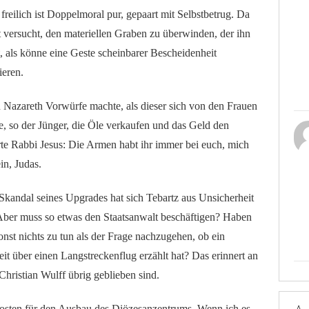
freilich ist Doppelmoral pur, gepaart mit Selbstbetrug. Da
rst versucht, den materiellen Graben zu überwinden, der ihn
ut, als könne eine Geste scheinbarer Bescheidenheit
ieren.
 Nazareth Vorwürfe machte, als dieser sich von den Frauen
e, so der Jünger, die Öle verkaufen und das Geld den
e Rabbi Jesus: Die Armen habt ihr immer bei euch, mich
in, Judas.
Skandal seines Upgrades hat sich Tebartz aus Unsicherheit
Aber muss so etwas den Staatsanwalt beschäftigen? Haben
nst nichts zu tun als der Frage nachzugehen, ob ein
t über einen Langstreckenflug erzählt hat? Das erinnert an
 Christian Wulff übrig geblieben sind.
 Kosten für den Ausbau des Diözesanzentrums. Wenn ich es