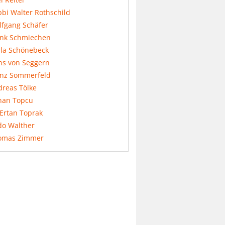
bi Walter Rothschild
lfgang Schäfer
ank Schmiechen
rla Schönebeck
ns von Seggern
anz Sommerfeld
dreas Tölke
nan Topcu
 Ertan Toprak
do Walther
omas Zimmer