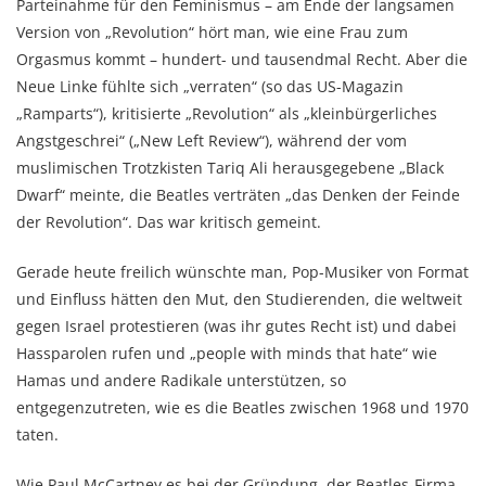
Parteinahme für den Feminismus – am Ende der langsamen
Version von „Revolution“ hört man, wie eine Frau zum
Orgasmus kommt – hundert- und tausendmal Recht. Aber die
Neue Linke fühlte sich „verraten“ (so das US-Magazin
„Ramparts“), kritisierte „Revolution“ als „kleinbürgerliches
Angstgeschrei“ („New Left Review“), während der vom
muslimischen Trotzkisten Tariq Ali herausgegebene „Black
Dwarf“ meinte, die Beatles verträten „das Denken der Feinde
der Revolution“. Das war kritisch gemeint.
Gerade heute freilich wünschte man, Pop-Musiker von Format
und Einfluss hätten den Mut, den Studierenden, die weltweit
gegen Israel protestieren (was ihr gutes Recht ist) und dabei
Hassparolen rufen und „people with minds that hate“ wie
Hamas und andere Radikale unterstützen, so
entgegenzutreten, wie es die Beatles zwischen 1968 und 1970
taten.
Wie Paul McCartney es bei der Gründung der Beatles-Firma