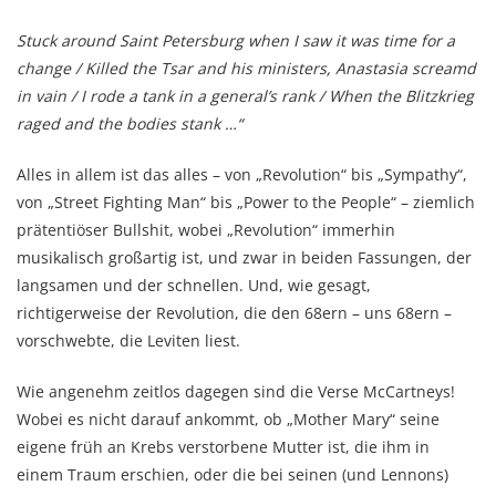
Stuck around Saint Petersburg when I saw it was time for a
change / Killed the Tsar and his ministers, Anastasia screamd
in vain / I rode a tank in a general’s rank / When the Blitzkrieg
raged and the bodies stank …“
Alles in allem ist das alles – von „Revolution“ bis „Sympathy“,
von „Street Fighting Man“ bis „Power to the People“ – ziemlich
prätentiöser Bullshit, wobei „Revolution“ immerhin
musikalisch großartig ist, und zwar in beiden Fassungen, der
langsamen und der schnellen. Und, wie gesagt,
richtigerweise der Revolution, die den 68ern – uns 68ern –
vorschwebte, die Leviten liest.
Wie angenehm zeitlos dagegen sind die Verse McCartneys!
Wobei es nicht darauf ankommt, ob „Mother Mary“ seine
eigene früh an Krebs verstorbene Mutter ist, die ihm in
einem Traum erschien, oder die bei seinen (und Lennons)