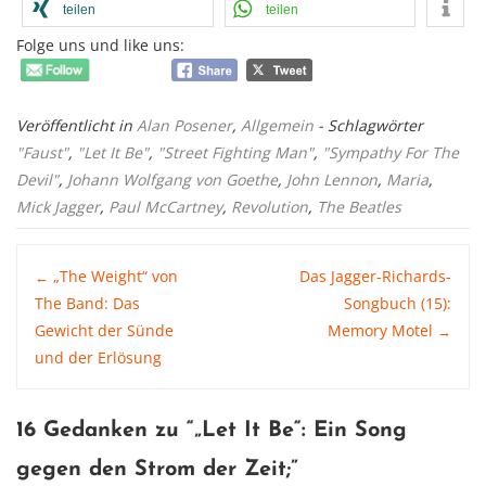
teilen
teilen
Folge uns und like uns:
Veröffentlicht in
Alan Posener
,
Allgemein
- Schlagwörter
"Faust"
,
"Let It Be"
,
"Street Fighting Man"
,
"Sympathy For The
Devil"
,
Johann Wolfgang von Goethe
,
John Lennon
,
Maria
,
Mick Jagger
,
Paul McCartney
,
Revolution
,
The Beatles
Post
„The Weight“ von
Das Jagger-Richards-
←
The Band: Das
Songbuch (15):
Gewicht der Sünde
Memory Motel
→
navigation
und der Erlösung
16 Gedanken zu “
„Let It Be“: Ein Song
gegen den Strom der Zeit
;”