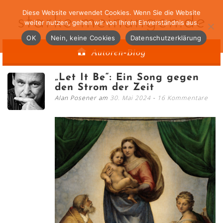
Diese Website verwendet Cookies. Wenn Sie die Website
starke-meinungen.de
weiter nutzen, gehen wir von Ihrem Einverständnis aus.
OK
Nein, keine Cookies
Datenschutzerklärung
Autoren-Blog
„Let It Be“: Ein Song gegen
den Strom der Zeit
Alan Posener am
30. Mai 2024
16 Kommentare