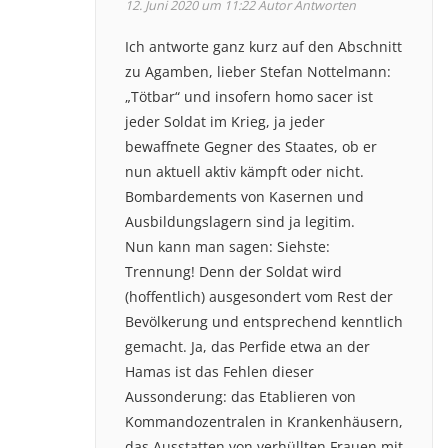
12. Juni 2020 um 11:22
Autor
Antworten
Ich antworte ganz kurz auf den Abschnitt
zu Agamben, lieber Stefan Nottelmann:
„Tötbar“ und insofern homo sacer ist
jeder Soldat im Krieg, ja jeder
bewaffnete Gegner des Staates, ob er
nun aktuell aktiv kämpft oder nicht.
Bombardements von Kasernen und
Ausbildungslagern sind ja legitim.
Nun kann man sagen: Siehste:
Trennung! Denn der Soldat wird
(hoffentlich) ausgesondert vom Rest der
Bevölkerung und entsprechend kenntlich
gemacht. Ja, das Perfide etwa an der
Hamas ist das Fehlen dieser
Aussonderung: das Etablieren von
Kommandozentralen in Krankenhäusern,
das Ausstatten von verhüllten Frauen mit