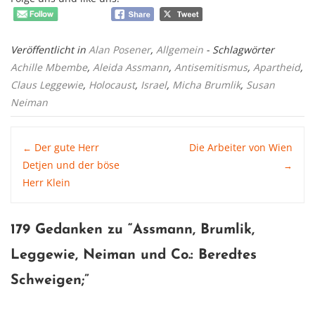
Veröffentlicht in
Alan Posener
,
Allgemein
- Schlagwörter
Achille Mbembe
,
Aleida Assmann
,
Antisemitismus
,
Apartheid
,
Claus Leggewie
,
Holocaust
,
Israel
,
Micha Brumlik
,
Susan
Neiman
Post
Der gute Herr
Die Arbeiter von Wien
←
Detjen und der böse
→
Herr Klein
navigation
179 Gedanken zu “
Assmann, Brumlik,
Leggewie, Neiman und Co.: Beredtes
Schweigen
;”