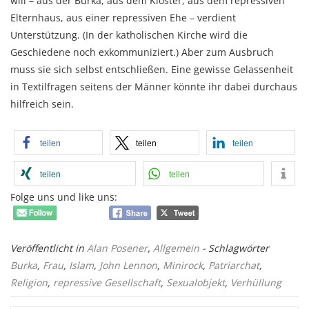
will – aus der Burka, aus dem Kloster, aus dem repressiven
Elternhaus, aus einer repressiven Ehe – verdient
Unterstützung. (In der katholischen Kirche wird die
Geschiedene noch exkommuniziert.) Aber zum Ausbruch
muss sie sich selbst entschließen. Eine gewisse Gelassenheit
in Textilfragen seitens der Männer könnte ihr dabei durchaus
hilfreich sein.
teilen
teilen
teilen
teilen
teilen
Folge uns und like uns:
Veröffentlicht in
Alan Posener
,
Allgemein
- Schlagwörter
Burka
,
Frau
,
Islam
,
John Lennon
,
Minirock
,
Patriarchat
,
Religion
,
repressive Gesellschaft
,
Sexualobjekt
,
Verhüllung