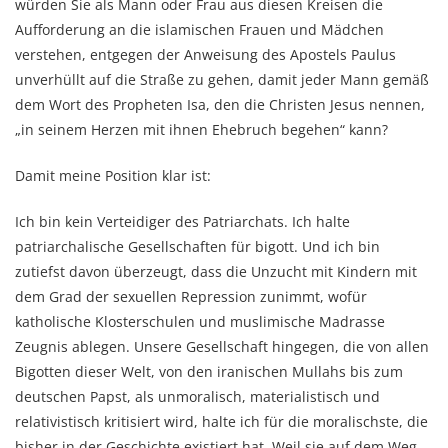
würden Sie als Mann oder Frau aus diesen Kreisen die
Aufforderung an die islamischen Frauen und Mädchen
verstehen, entgegen der Anweisung des Apostels Paulus
unverhüllt auf die Straße zu gehen, damit jeder Mann gemäß
dem Wort des Propheten Isa, den die Christen Jesus nennen,
„in seinem Herzen mit ihnen Ehebruch begehen“ kann?
Damit meine Position klar ist:
Ich bin kein Verteidiger des Patriarchats. Ich halte
patriarchalische Gesellschaften für bigott. Und ich bin
zutiefst davon überzeugt, dass die Unzucht mit Kindern mit
dem Grad der sexuellen Repression zunimmt, wofür
katholische Klosterschulen und muslimische Madrasse
Zeugnis ablegen. Unsere Gesellschaft hingegen, die von allen
Bigotten dieser Welt, von den iranischen Mullahs bis zum
deutschen Papst, als unmoralisch, materialistisch und
relativistisch kritisiert wird, halte ich für die moralischste, die
bisher in der Geschichte existiert hat. Weil sie auf dem Weg