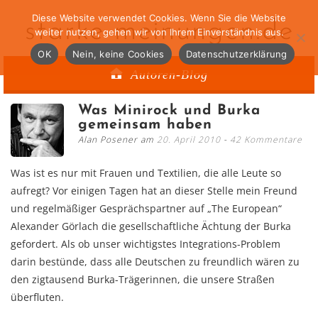
Diese Website verwendet Cookies. Wenn Sie die Website
starke-meinungen.de
weiter nutzen, gehen wir von Ihrem Einverständnis aus.
OK
Nein, keine Cookies
Datenschutzerklärung
Autoren-Blog
Was Minirock und Burka
gemeinsam haben
Alan Posener am
20. April 2010
42 Kommentare
Was ist es nur mit Frauen und Textilien, die alle Leute so
aufregt? Vor einigen Tagen hat an dieser Stelle mein Freund
und regelmäßiger Gesprächspartner auf „The European“
Alexander Görlach die gesellschaftliche Ächtung der Burka
gefordert. Als ob unser wichtigstes Integrations-Problem
darin bestünde, dass alle Deutschen zu freundlich wären zu
den zigtausend Burka-Trägerinnen, die unsere Straßen
überfluten.