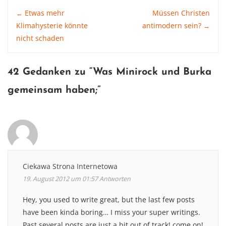
Post
Etwas mehr
Müssen Christen
←
Klimahysterie könnte
antimodern sein?
→
nicht schaden
navigation
42 Gedanken zu “
Was Minirock und Burka
gemeinsam haben
;”
Ciekawa Strona Internetowa
19. August 2012 um 01:57
Antworten
Hey, you used to write great, but the last few posts
have been kinda boring… I miss your super writings.
Past several posts are just a bit out of track! come on!