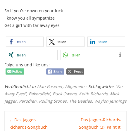
So if you’re down on your luck
I know you all sympathize
Get a girl with far away eyes
teilen
teilen
teilen
teilen
teilen
Folge uns und like uns:
Veröffentlicht in
Alan Posener
,
Allgemein
- Schlagwörter
"Far
Away Eyes"
,
Bakersfield
,
Buck Owens
,
Keith Richards
,
Mick
Jagger
,
Parodien
,
Rolling Stones
,
The Beatles
,
Waylon Jennings
Post
Das Jagger-
Das Jagger-Richards-
←
Richards-Songbuch
Songbuch (3): Paint It,