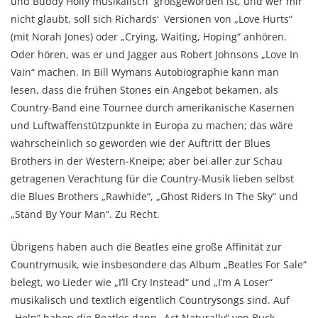
und Buddy Holly musikalisch großgeworden ist, und wer mir
nicht glaubt, soll sich Richards‘ Versionen von „Love Hurts“
(mit Norah Jones) oder „Crying, Waiting, Hoping“ anhören.
Oder hören, was er und Jagger aus Robert Johnsons „Love In
Vain“ machen. In Bill Wymans Autobiographie kann man
lesen, dass die frühen Stones ein Angebot bekamen, als
Country-Band eine Tournee durch amerikanische Kasernen
und Luftwaffenstützpunkte in Europa zu machen; das wäre
wahrscheinlich so geworden wie der Auftritt der Blues
Brothers in der Western-Kneipe; aber bei aller zur Schau
getragenen Verachtung für die Country-Musik lieben selbst
die Blues Brothers „Rawhide“, „Ghost Riders In The Sky“ und
„Stand By Your Man“. Zu Recht.
Übrigens haben auch die Beatles eine große Affinität zur
Countrymusik, wie insbesondere das Album „Beatles For Sale“
belegt, wo Lieder wie „I’ll Cry Instead“ und „I’m A Loser“
musikalisch und textlich eigentlich Countrysongs sind. Auf
„Help“ haben die Beatles dann „Act Naturally“ von Buck