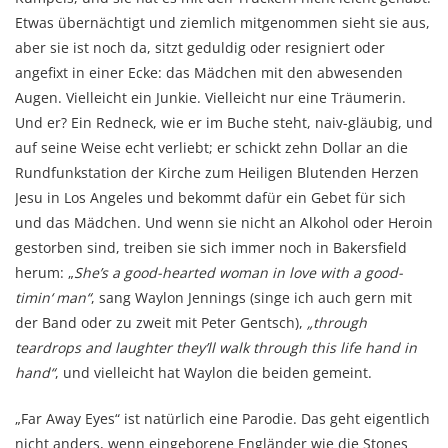
Etwas übernächtigt und ziemlich mitgenommen sieht sie aus,
aber sie ist noch da, sitzt geduldig oder resigniert oder
angefixt in einer Ecke: das Mädchen mit den abwesenden
Augen. Vielleicht ein Junkie. Vielleicht nur eine Träumerin.
Und er? Ein Redneck, wie er im Buche steht, naiv-gläubig, und
auf seine Weise echt verliebt; er schickt zehn Dollar an die
Rundfunkstation der Kirche zum Heiligen Blutenden Herzen
Jesu in Los Angeles und bekommt dafür ein Gebet für sich
und das Mädchen. Und wenn sie nicht an Alkohol oder Heroin
gestorben sind, treiben sie sich immer noch in Bakersfield
herum: „
She’s a good-hearted woman in love with a good-
timin‘ man“
, sang Waylon Jennings (singe ich auch gern mit
der Band oder zu zweit mit Peter Gentsch),
„through
teardrops and laughter they’ll walk through this life hand in
hand“
, und vielleicht hat Waylon die beiden gemeint.
„Far Away Eyes“ ist natürlich eine Parodie. Das geht eigentlich
nicht anders, wenn eingeborene Engländer wie die Stones