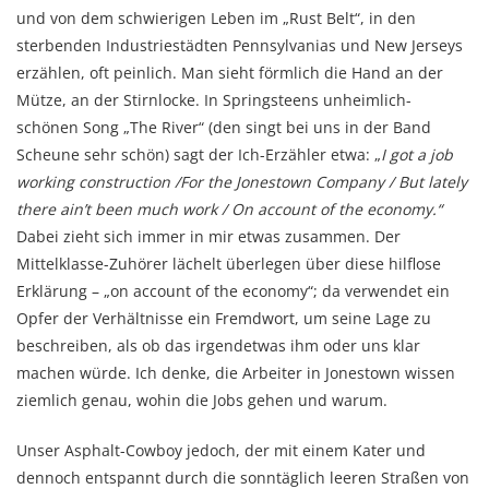
und von dem schwierigen Leben im „Rust Belt“, in den
sterbenden Industriestädten Pennsylvanias und New Jerseys
erzählen, oft peinlich. Man sieht förmlich die Hand an der
Mütze, an der Stirnlocke. In Springsteens unheimlich-
schönen Song „The River“ (den singt bei uns in der Band
Scheune sehr schön) sagt der Ich-Erzähler etwa: „
I got a job
working construction /For the Jonestown Company / But lately
there ain’t been much work / On account of the economy.“
Dabei zieht sich immer in mir etwas zusammen. Der
Mittelklasse-Zuhörer lächelt überlegen über diese hilflose
Erklärung – „on account of the economy“; da verwendet ein
Opfer der Verhältnisse ein Fremdwort, um seine Lage zu
beschreiben, als ob das irgendetwas ihm oder uns klar
machen würde. Ich denke, die Arbeiter in Jonestown wissen
ziemlich genau, wohin die Jobs gehen und warum.
Unser Asphalt-Cowboy jedoch, der mit einem Kater und
dennoch entspannt durch die sonntäglich leeren Straßen von