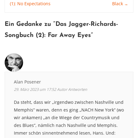
(1): No Expectations
Black
→
navigation
Ein Gedanke zu “
Das Jagger-Richards-
Songbuch (2): Far Away Eyes
”
Alan Posener
29. März 2023 um 17:52
Autor
Antworten
Da steht, dass wir „irgendwo zwischen Nashville und
Memphis“ waren, denn es ging „NACH New York“ (wo
wir ankamen) „an die Wiege der Countrymusik und
des Blues“, nämlich nach Nashville und Memphis.
Immer schön sinnentnehmend lesen, Hans. Und: