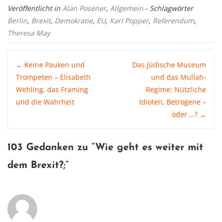
Veröffentlicht in
Alan Posener
,
Allgemein
- Schlagwörter
Berlin
,
Brexit
,
Demokratie
,
EU
,
Karl Popper
,
Referendum
,
Theresa May
Post
Keine Pauken und
Das Jüdische Museum
←
Trompeten – Elisabeth
und das Mullah-
Wehling, das Framing
Regime: Nützliche
navigation
und die Wahrheit
Idioten, Betrogene –
oder …?
→
103 Gedanken zu “
Wie geht es weiter mit
dem Brexit?
;”