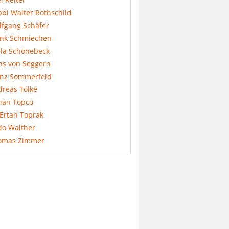
bi Walter Rothschild
lfgang Schäfer
ank Schmiechen
rla Schönebeck
ns von Seggern
anz Sommerfeld
dreas Tölke
nan Topcu
 Ertan Toprak
do Walther
omas Zimmer