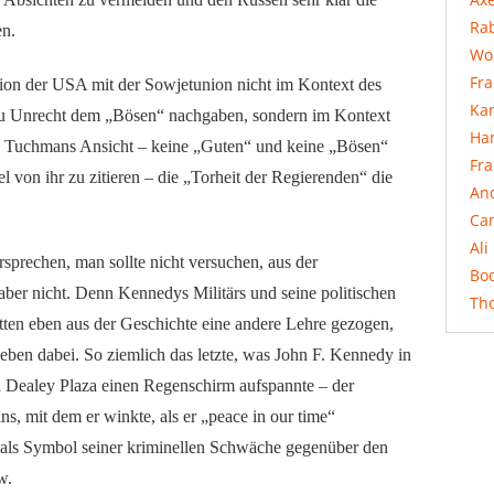
Rab
en.
Wo
Fr
tion der USA mit der Sowjetunion nicht im Kontext des
Ka
zu Unrecht dem „Bösen“ nachgaben, sondern im Kontext
Ha
h Tuchmans Ansicht – keine „Guten“ und keine „Bösen“
Fr
 von ihr zu zitieren – die „Torheit der Regierenden“ die
An
Ca
Ali
prechen, man sollte nicht versuchen, aus der
Bo
aber nicht. Denn Kennedys Militärs und seine politischen
Th
atten eben aus der Geschichte eine andere Lehre gezogen,
ben dabei. So ziemlich das letzte, was John F. Kennedy in
 Dealey Plaza einen Regenschirm aufspannte – der
s, mit dem er winkte, als er „peace in our time“
 als Symbol seiner kriminellen Schwäche gegenüber den
w.