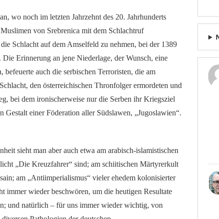
n, wo noch im letzten Jahrzehnt des 20. Jahrhunderts
 Muslimen von Srebrenica mit dem Schlachtruf
r die Schlacht auf dem Amselfeld zu nehmen, bei der 1389
.
Die Erinnerung an jene Niederlage, der Wunsch, eine
 befeuerte auch die serbischen Terroristen, die am
Schlacht, den österreichischen Thronfolger ermordeten und
eg, bei dem ironischerweise nur die Serben ihr Kriegsziel
in Gestalt einer Föderation aller Südslawen, „Jugoslawien“.
nheit sieht man aber auch etwa am arabisch-islamistischen
licht „Die Kreuzfahrer“ sind; am schiitischen Märtyrerkult
in; am „Antiimperialismus“ vieler ehedem kolonisierter
cht immer wieder beschwören, um die heutigen Resultate
en; und natürlich – für uns immer wieder wichtig, von
n diversen Pathologien der deutschen