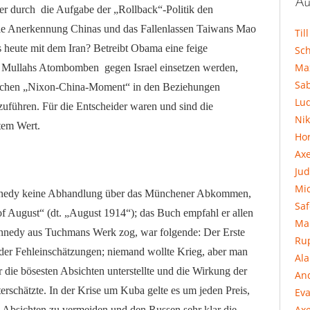
Au
t er durch die Aufgabe der „Rollback“-Politik den
die Anerkennung Chinas und das Fallenlassen Taiwans Mao
Til
s heute mit dem Iran? Betreibt Obama eine feige
Sc
Ma
e Mullahs Atombomben gegen Israel einsetzen werden,
Sa
orischen „Nixon-China-Moment“ in den Beziehungen
Lu
führen. Für die Entscheider waren und sind die
Ni
ztem Wert.
Hor
Ax
Jud
Mi
ennedy keine Abhandlung über das Münchener Abkommen,
Sa
 August“ (dt. „August 1914“); das Buch empfahl er allen
Ma
ennedy aus Tuchmans Werk zog, war folgende: Der Erste
Ru
der Fehleinschätzungen; niemand wollte Krieg, aber man
Al
 die bösesten Absichten unterstellte und die Wirkung der
An
schätzte. In der Krise um Kuba gelte es um jeden Preis,
Eva
Axe
n Absichten zu vermeiden und den Russen sehr klar die