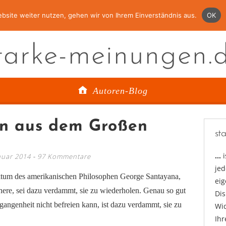
bsite weiter nutzen, gehen wir von Ihrem Einverständnis aus.
OK
tarke-meinungen.
Autoren-Blog
en aus dem Großen
st
…
nuar 2014
97 Kommentare
jed
ktum des amerikanischen Philosophen George Santayana,
ei
nnere, sei dazu verdammt, sie zu wiederholen. Genau so gut
Di
angenheit nicht befreien kann, ist dazu verdammt, sie zu
Wid
Ihr