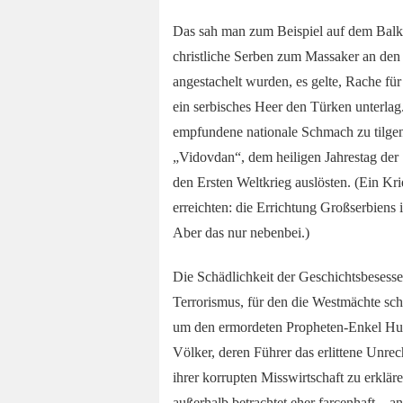
Das sah man zum Beispiel auf dem Balka
christliche Serben zum Massaker an den
angestachelt wurden, es gelte, Rache fü
ein serbisches Heer den Türken unterlag
empfundene nationale Schmach zu tilgen,
„Vidovdan“, dem heiligen Jahrestag der 
den Ersten Weltkrieg auslösten. (Ein Kri
erreichten: die Errichtung Großserbiens 
Aber das nur nebenbei.)
Die Schädlichkeit der Geschichtsbesesse
Terrorismus, für den die Westmächte sch
um den ermordeten Propheten-Enkel Husa
Völker, deren Führer das erlittene Unre
ihrer korrupten Misswirtschaft zu erklär
außerhalb betrachtet eher farcenhaft – a