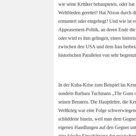
wie seine Kritiker behaupteten, oder ha
Weltfrieden gerettet? Hat Nixon durch 
ermuntert oder eingehegt? Und wie ist e
Appeasement-Politik, an deren Ende di
oder wird es ihm gelingen, einen hist
zwischen den USA und dem Iran herbeizu
historischen Parallelen von sehr begren
In der Kuba-Krise zum Beispiel las K
sondern Barbara Tuchmans „The Guns of
seinen Beratern. Die Hauptlehre, die K
Weltkrieg war eine Folge schwerwiegen
schlidderte hinein, weil man dem Gegner
eigenen Handlungen auf den Gegner unter
eine falsche Einschätzung der russische