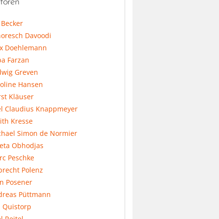
toren
l Becker
horesch Davoodi
x Doehlemann
ba Farzan
dwig Greven
koline Hansen
st Kläuser
el Claudius Knappmeyer
ith Kresse
chael Simon de Normier
feta Obhodjas
rc Peschke
precht Polenz
an Posener
dreas Püttmann
 Quistorp
l Reitel