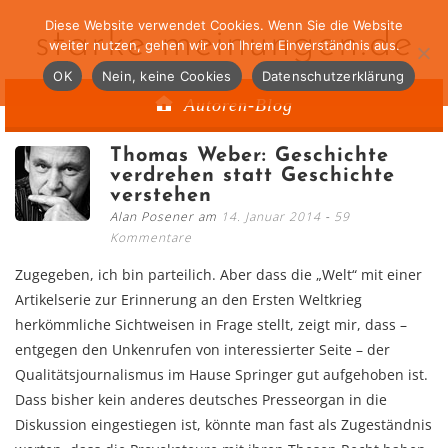
Diese Website verwendet Cookies. Wenn Sie die Website
starke-meinungen.de
weiter nutzen, gehen wir von Ihrem Einverständnis aus.
OK
Nein, keine Cookies
Datenschutzerklärung
Autoren-Blog
Thomas Weber: Geschichte
verdrehen statt Geschichte
verstehen
Alan Posener am
14. Januar 2014
59
Kommentare
Zugegeben, ich bin parteilich. Aber dass die „Welt“ mit einer
Artikelserie zur Erinnerung an den Ersten Weltkrieg
herkömmliche Sichtweisen in Frage stellt, zeigt mir, dass –
entgegen den Unkenrufen von interessierter Seite – der
Qualitätsjournalismus im Hause Springer gut aufgehoben ist.
Dass bisher kein anderes deutsches Presseorgan in die
Diskussion eingestiegen ist, könnte man fast als Zugeständnis