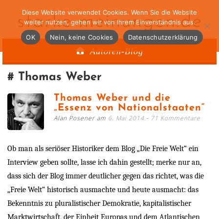
Diese Website verwendet Cookies. Wenn Sie die Website
starke-meinungen.de
weiter nutzen, gehen wir von Ihrem Einverständnis aus.
OK
Nein, keine Cookies
Datenschutzerklärung
Autoren-Blog
Thomas Weber
Thomas Weber und die
„Essenz von Nationalstaaten“
Alan Posener am
6. Mai 2014
71 Kommentare
Ob man als seriöser Historiker dem Blog „Die Freie Welt“ ein
Interview geben sollte, lasse ich dahin gestellt; merke nur an,
dass sich der Blog immer deutlicher gegen das richtet, was die
„Freie Welt“ historisch ausmachte und heute ausmacht: das
Bekenntnis zu pluralistischer Demokratie, kapitalistischer
Marktwirtschaft, der Einheit Europas und dem Atlantischen