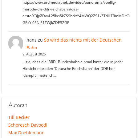
https://www.ardmediathek.de/video/panorama/voellig-
marode-die-ddr-reichsbahn/das-
erste/Y3JpZDovL25kci5kZS9hNzY4MWQ2ZS1kZTdlLTRmMDItO
GRkYi05NjE1ZWJkZDE5ZGE
hans
zu
So wird das nichts mit der Deutschen
Bahn
9. August 2026
… tja, dass die 'BRD'-Bundesbahn einmal hinter die in jeder
Hinsicht maroden 'Deutsche Reichsbahn' der DDR her
'dampft', hätte ich…
Autoren
Till Becker
Schoresch Davoodi
Max Doehlemann