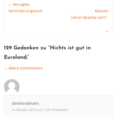
Post
Verzagtes
←
Verhinderungsland
Müssen
Lehrer Beamte sein?
navigation
→
129 Gedanken zu “
Nichts ist gut in
Euroland
;”
← Ältere Kommentare
Comment
navigation
Derblondehans
4. Oktober 2012 um 11:01
Antworten