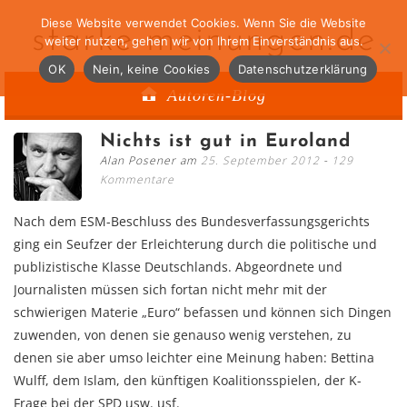
Diese Website verwendet Cookies. Wenn Sie die Website
starke-meinungen.de
weiter nutzen, gehen wir von Ihrem Einverständnis aus.
OK
Nein, keine Cookies
Datenschutzerklärung
Autoren-Blog
Nichts ist gut in Euroland
Alan Posener am
25. September 2012
129
Kommentare
Nach dem ESM-Beschluss des Bundesverfassungsgerichts
ging ein Seufzer der Erleichterung durch die politische und
publizistische Klasse Deutschlands. Abgeordnete und
Journalisten müssen sich fortan nicht mehr mit der
schwierigen Materie „Euro“ befassen und können sich Dingen
zuwenden, von denen sie genauso wenig verstehen, zu
denen sie aber umso leichter eine Meinung haben: Bettina
Wulff, dem Islam, den künftigen Koalitionsspielen, der K-
Frage bei der SPD usw. usf.