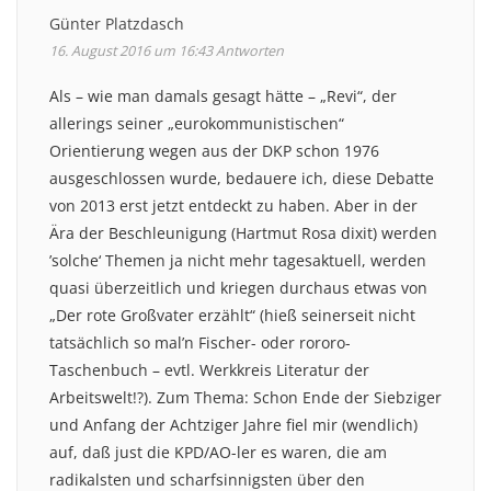
Günter Platzdasch
16. August 2016 um 16:43
Antworten
Als – wie man damals gesagt hätte – „Revi“, der
allerings seiner „eurokommunistischen“
Orientierung wegen aus der DKP schon 1976
ausgeschlossen wurde, bedauere ich, diese Debatte
von 2013 erst jetzt entdeckt zu haben. Aber in der
Ära der Beschleunigung (Hartmut Rosa dixit) werden
’solche‘ Themen ja nicht mehr tagesaktuell, werden
quasi überzeitlich und kriegen durchaus etwas von
„Der rote Großvater erzählt“ (hieß seinerseit nicht
tatsächlich so mal’n Fischer- oder rororo-
Taschenbuch – evtl. Werkkreis Literatur der
Arbeitswelt!?). Zum Thema: Schon Ende der Siebziger
und Anfang der Achtziger Jahre fiel mir (wendlich)
auf, daß just die KPD/AO-ler es waren, die am
radikalsten und scharfsinnigsten über den