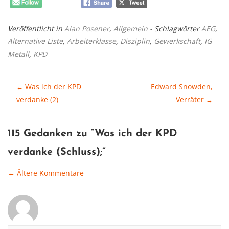
Veröffentlicht in
Alan Posener
,
Allgemein
- Schlagwörter
AEG
,
Alternative Liste
,
Arbeiterklasse
,
Disziplin
,
Gewerkschaft
,
IG
Metall
,
KPD
Post
Was ich der KPD
Edward Snowden,
←
verdanke (2)
Verräter
→
navigation
115 Gedanken zu “
Was ich der KPD
verdanke (Schluss)
;”
← Ältere Kommentare
Comment
navigation