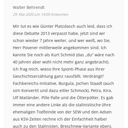
Walter Behrendt
29. Mai 2020 um 14:09
Antworten
Mir tut es wie Günter Platzdasch auch leid, dass ich
diese Debatte 2013 verpasst habe, jetzt sind wir
schon wieder 7 Jahre weiter, und wer weiß, wo Sie,
Herr Posener mittlerweile angekommen sind. Ich
kannte Sie noch als Kurt Schmid (das „du“ wäre nach
40 Jahren aber wohl nicht mehr ganz angebracht).
Ich frag mich, wieso Ihre Sponti-Phase aus Ihrer
Geschichtserzählung ganz rausfällt. Verdrängt?
Fachbereichs-Initiative, Burgula, Jochen Staadt (auch
so’n Konvertit und dazu eitler Schmock), Petra, Kira,
Ulf Mailänder, Pille Palle und die Ötterpötter. Es gab
immer eine andere Linke als die stalinistische (Ihre
ehemaligen Todfeinde von der SEW und den Adsen
aus KSV-Zeiten rechne ich der Einfachheit halber
auch zu den Stalinisten, Breschnew-Variante eben).