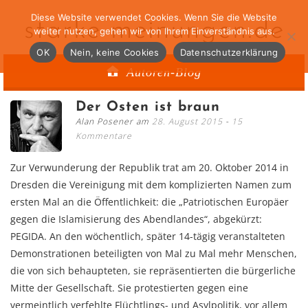
Diese Website verwendet Cookies. Wenn Sie die Website
starke-meinungen.de
weiter nutzen, gehen wir von Ihrem Einverständnis aus.
OK
Nein, keine Cookies
Datenschutzerklärung
Autoren-Blog
Der Osten ist braun
Alan Posener am
28. August 2015
15
Kommentare
Zur Verwunderung der Republik trat am 20. Oktober 2014 in
Dresden die Vereinigung mit dem komplizierten Namen zum
ersten Mal an die Öffentlichkeit: die „Patriotischen Europäer
gegen die Islamisierung des Abendlandes“, abgekürzt:
PEGIDA. An den wöchentlich, später 14-tägig veranstalteten
Demonstrationen beteiligten von Mal zu Mal mehr Menschen,
die von sich behaupteten, sie repräsentierten die bürgerliche
Mitte der Gesellschaft. Sie protestierten gegen eine
vermeintlich verfehlte Flüchtlings- und Asylpolitik, vor allem