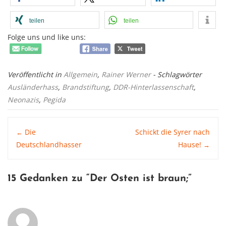
teilen
teilen
Folge uns und like uns:
Veröffentlicht in
Allgemein
,
Rainer Werner
- Schlagwörter
Ausländerhass
,
Brandstiftung
,
DDR-Hinterlassenschaft
,
Neonazis
,
Pegida
Post
Die
Schickt die Syrer nach
←
Deutschlandhasser
Hause!
→
navigation
15 Gedanken zu “
Der Osten ist braun
;”