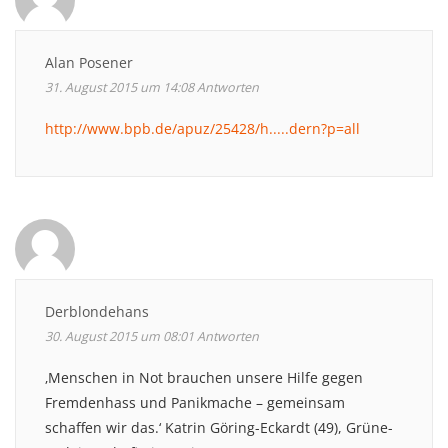
Alan Posener
31. August 2015 um 14:08
Antworten
http://www.bpb.de/apuz/25428/h.....dern?p=all
Derblondehans
30. August 2015 um 08:01
Antworten
‚Menschen in Not brauchen unsere Hilfe gegen
Fremdenhass und Panikmache – gemeinsam
schaffen wir das.‘ Katrin Göring-Eckardt (49), Grüne-