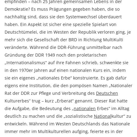
empfinden – nach 25 Jahren gemeinsamen Lebens in der
Demokratie? Es muss Prägungen gegeben haben, die so
nachhaltig sind, dass sie den Systemwechsel überdauert
haben. Ein Aspekt ist sicher eine spezielle Spielart von
Deutschtümelei, die im Westen der Republik verloren ging, je
mehr sich die Gesellschaft der BRD in Richtung MultiKulti
veränderte. Während die DDR-Führung unmittelbar nach
Gründung der DDR 1949 noch den proletarischen
„Internationalismus“ auf ihre Fahnen schrieb, schwenkte sie
in den 1970er Jahren auf einen nationalen Kurs ein, indem
sie ein eigenes „nationales Erbe“ konstruierte. Es gab dafür
eigens eine Institution, die den pompösen Namen „Nationaler
Rat der DDR zur Pflege und Verbreitung des
Deutschen
Kulturerbes“ trug – kurz „Erberat“ genannt. Dieser Rat hatte
die Aufgabe, die Bedeutung des „
nationalen
Erbes“ im Alltag
deutlich zu machen und die „sozialistische
National
kultur“ zu
entwickeln. Während im Westen Deutschlands das Nationale
immer mehr im Multikulturellen aufging, feierte es in der