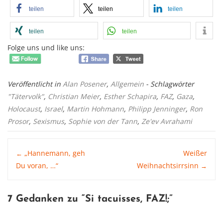
teilen
teilen
teilen
teilen
teilen
Folge uns und like uns:
Veröffentlicht in
Alan Posener
,
Allgemein
- Schlagwörter
"Tätervolk"
,
Christian Meier
,
Esther Schapira
,
FAZ
,
Gaza
,
Holocaust
,
Israel
,
Martin Hohmann
,
Philipp Jenninger
,
Ron
Prosor
,
Sexismus
,
Sophie von der Tann
,
Ze'ev Avrahami
Post
„Hannemann, geh
Weißer
←
Du voran, …“
Weihnachtsirrsinn
→
navigation
7 Gedanken zu “
Si tacuisses, FAZ!
;”