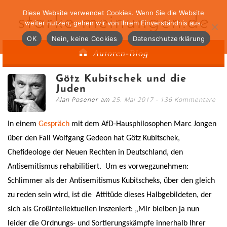
Diese Website verwendet Cookies. Wenn Sie die Website
starke-meinungen.de
weiter nutzen, gehen wir von Ihrem Einverständnis aus.
OK
Nein, keine Cookies
Datenschutzerklärung
Autoren-Blog
Götz Kubitschek und die
Juden
Alan Posener am
25. Mai 2017
136 Kommentare
In einem
Gespräch
mit dem AfD-Hausphilosophen Marc Jongen
über den Fall Wolfgang Gedeon hat Götz Kubitschek,
Chefideologe der Neuen Rechten in Deutschland, den
Antisemitismus rehabilitiert.
Um es vorwegzunehmen:
Schlimmer als der Antisemitismus Kubitscheks, über den gleich
zu reden sein wird, ist die Attitüde dieses Halbgebildeten, der
sich als Großintellektuellen inszeniert: „Mir bleiben ja nun
leider die Ordnungs- und Sortierungskämpfe innerhalb Ihrer