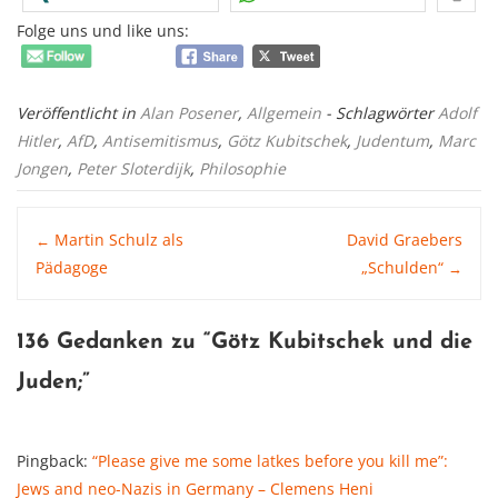
Folge uns und like uns:
Veröffentlicht in
Alan Posener
,
Allgemein
- Schlagwörter
Adolf
Hitler
,
AfD
,
Antisemitismus
,
Götz Kubitschek
,
Judentum
,
Marc
Jongen
,
Peter Sloterdijk
,
Philosophie
Post
Martin Schulz als
David Graebers
←
Pädagoge
„Schulden“
→
navigation
136 Gedanken zu “
Götz Kubitschek und die
Juden
;”
Pingback:
“Please give me some latkes before you kill me”:
Jews and neo-Nazis in Germany – Clemens Heni