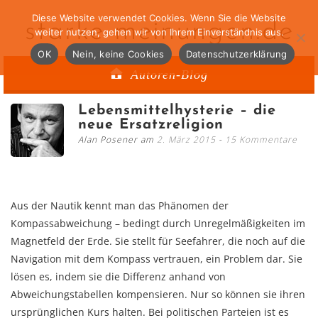
Diese Website verwendet Cookies. Wenn Sie die Website
starke-meinungen.de
weiter nutzen, gehen wir von Ihrem Einverständnis aus.
OK
Nein, keine Cookies
Datenschutzerklärung
Autoren-Blog
Lebensmittelhysterie – die
neue Ersatzreligion
Alan Posener am
2. März 2015
15 Kommentare
Aus der Nautik kennt man das Phänomen der
Kompassabweichung – bedingt durch Unregelmäßigkeiten im
Magnetfeld der Erde. Sie stellt für Seefahrer, die noch auf die
Navigation mit dem Kompass vertrauen, ein Problem dar. Sie
lösen es, indem sie die Differenz anhand von
Abweichungstabellen kompensieren. Nur so können sie ihren
ursprünglichen Kurs halten. Bei politischen Parteien ist es