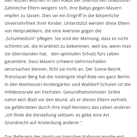
den letzten Wochen in den Fokus der öffentlichen Diskussion.
Zahlreiche Eltern weigern sich, ihre Babys gegen Masern
impfen zu lassen. Dies sei ein Eingriff in die körperliche
Unversehrtheit ihrer Kinder. Unterstützt werden diese Eltern
von Heilpraktikern, die eine Aversion gegen die
„Schulmedizin“ pflegen. Sie sind der Meinung, dass es nicht
schlimm sei, die Krankheit zu bekommen, weil sie, wenn man
sie überstanden hat, den optimalen Schutz fürs Leben
garantiere. Dass Masern schwere Gehirnschäden
verursachen können, ficht sie nicht an. Der Szene-Bezirk
Prenzlauer Berg hat die niedrigste Impf-Rate von ganz Berlin.
In den Montessori-Kindergärten und Walldorf-Schulen ist die
Infektionsrate am höchsten. Gesundheitsminister Gröhe
nahm kein Blatt vor den Mund, als er diesen Eltern vorhielt,
sie gefährdeten durch ihre Impf-Renitenz das Leben anderer:
„Ich finde die Vorstellung seltsam, es gebe eine Art
Grundrecht auf Ansteckung anderer.“
Das Befeuern der Angst vor toxischer Nahrung wurde erst