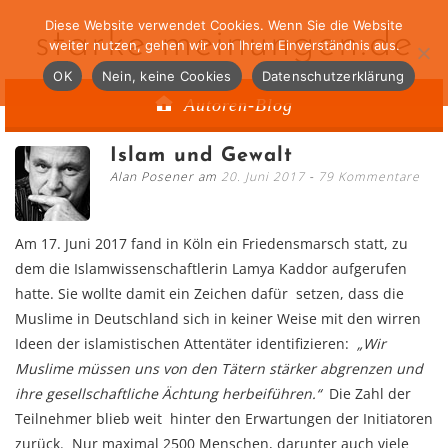
Diese Website verwendet Cookies. Wenn Sie die Website
starke-meinungen.de
weiter nutzen, gehen wir von Ihrem Einverständnis aus.
OK
Nein, keine Cookies
Datenschutzerklärung
Autoren-Blog
Islam und Gewalt
Alan Posener am
20. Juni 2017
79 Kommentare
Am 17. Juni 2017 fand in Köln ein Friedensmarsch statt, zu
dem die Islamwissenschaftlerin Lamya Kaddor aufgerufen
hatte. Sie wollte damit ein Zeichen dafür setzen, dass die
Muslime in Deutschland sich in keiner Weise mit den wirren
Ideen der islamistischen Attentäter identifizieren:
„Wir
Muslime müssen uns von den Tätern stärker abgrenzen und
ihre gesellschaftliche Ächtung herbeiführen.“
Die Zahl der
Teilnehmer blieb weit hinter den Erwartungen der Initiatoren
zurück. Nur maximal 2500 Menschen, darunter auch viele