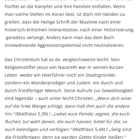
Fünftel an die Kämpfer und ihre Familien entfallen. Wenn
man solche Stellen im Koran liest, ist doch mit Händen zu
greifen, dass die Heilige Schrift der Muslime nach einer
historisch-kritischen Interpretation, nach einer Historisierung,
geradezu verlangt. Anders kann man das dem Buch
innewohnende Aggressionspotential nicht neutralisieren.
Das Christentum hat es da vergleichsweise leicht. Sein
Religionsstifter Jesus von Nazareth war in seinem kurzen
Leben weder ein Heerführer noch ein Staatsgründer,
sondern ein Wanderprediger und zudem ein durch und
durch friedfertiger Mensch. Seine Aufrufe zur Gewaltlosigkeit
sind legendär – auch unter Nicht-Christen:
„
Wenn
dich einer
auf die linke
Wange schlägt
, dann halt ihm auch die andere
hin.“
(Matthäus 5,39) / „
Liebet eure Feinde; segnet, die euch
fluchen; tut wohl denen, die euch hassen; bittet für die, so
euch beleidigen und verfolgen.“
(Matthäus 5,44) / „
Selig
sind
die Friedfertigen; denn sie werden Gottes Kinder heißen.“