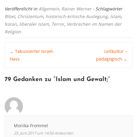
Veröffentlicht in
Allgemein
,
Rainer Werner
- Schlagwörter
Bibel
,
Christentum
,
historisch-kritische Auslegung
,
Islam
,
Koran
,
liberaler Islam
,
Terror
,
Verbrechen im Namen der
Religion
Post
Tabuisierter Israel-
Leitkultur –
←
Hass
pädagogisch
→
navigation
79 Gedanken zu “
Islam und Gewalt
;”
Monika Frommel
25. Juni 2017 um 14:50
Antworten