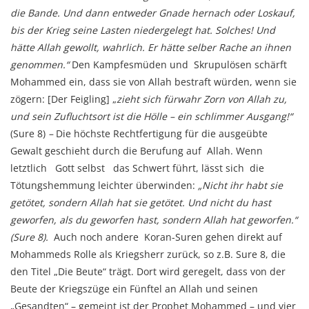
die Bande. Und dann entweder Gnade hernach oder Loskauf,
bis der Krieg seine Lasten niedergelegt hat. Solches! Und
hätte Allah gewollt, wahrlich. Er hätte selber Rache an ihnen
genommen.“
Den Kampfesmüden und Skrupulösen schärft
Mohammed ein, dass sie von Allah bestraft würden, wenn sie
zögern: [Der Feigling] „
zieht sich fürwahr Zorn von Allah zu,
und sein Zufluchtsort ist die Hölle – ein schlimmer Ausgang!“
(Sure 8)
–
Die höchste Rechtfertigung für die ausgeübte
Gewalt geschieht durch die Berufung auf Allah. Wenn
letztlich Gott selbst das Schwert führt, lässt sich die
Tötungshemmung leichter überwinden:
„Nicht ihr habt sie
getötet, sondern Allah hat sie getötet. Und nicht du hast
geworfen, als du geworfen hast, sondern Allah hat geworfen.“
(Sure 8).
Auch noch andere Koran-Suren gehen direkt auf
Mohammeds Rolle als Kriegsherr zurück, so z.B. Sure 8, die
den Titel „Die Beute“ trägt. Dort wird geregelt, dass von der
Beute der Kriegszüge ein Fünftel an Allah und seinen
„Gesandten“ – gemeint ist der Prophet Mohammed – und vier