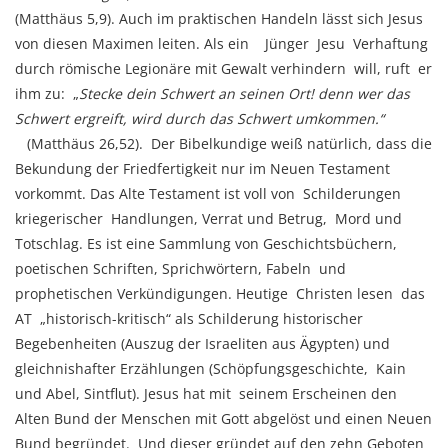
(Matthäus 5,9). Auch im praktischen Handeln lässt sich Jesus
von diesen Maximen leiten. Als ein Jünger Jesu Verhaftung
durch römische Legionäre mit Gewalt verhindern will, ruft er
ihm zu: „
Stecke
dein Schwert an seinen Ort! denn wer das
Schwert ergreift, wird durch das Schwert umkommen.“
(Matthäus 26,52). Der Bibelkundige weiß natürlich, dass die
Bekundung der Friedfertigkeit nur im Neuen Testament
vorkommt. Das Alte Testament ist voll von Schilderungen
kriegerischer Handlungen, Verrat und Betrug, Mord und
Totschlag. Es ist eine Sammlung von Geschichtsbüchern,
poetischen Schriften, Sprichwörtern, Fabeln und
prophetischen Verkündigungen. Heutige Christen lesen das
AT „historisch-kritisch“ als Schilderung historischer
Begebenheiten (Auszug der Israeliten aus Ägypten) und
gleichnishafter Erzählungen (Schöpfungsgeschichte, Kain
und Abel, Sintflut). Jesus hat mit seinem Erscheinen den
Alten Bund der Menschen mit Gott abgelöst und einen Neuen
Bund begründet. Und dieser gründet auf den zehn Geboten