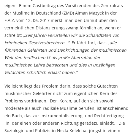
eigen. Einem Gastbeitrag des Vorsitzenden des Zentralrats
der Muslime in Deutschland (ZMD) Aiman Mazyek in der
F.A.Z. vom 12. 06. 2017 merkt man den Unmut über den
vermeintlichen Distanzierungszwang förmlich an, wenn er
schreibt:
„Seit Jahren verurteilen wir die Schandtaten von
kriminellen Gesetzesbrechern…“
. Er fährt fort, dass
„alle
führenden Gelehrten und Denkrichtungen der muslimischen
Welt den teuflischen IS als große Aberration der
muslimischen Lehre betrachten und dies in unzähligen
Gutachten schriftlich erklärt haben.“
Vielleicht liegt das Problem darin, dass solche Gutachten
muslimischer Gelehrter nicht zum eigentlichen Kern des
Problems vordringen. Der Koran, auf den sich sowohl
moderate als auch radikale Muslime berufen, ist anscheinend
ein Buch, das zur Instrumentalisierung und Rechtfertigung
in der einen oder anderen Richtung geradezu einlädt.
Die
Soziologin und Publizistin Necla Kelek hat jüngst in einem