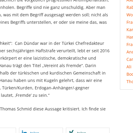
Rab
inholen. Begriffe sind nie ganz unschuldig. Aber man
Wo
, was mit dem Begriff ausgesagt werden soll; nicht als
Fr
ines Begriffs unterstellen, er oder sie meine das, was
Ka
Ha
hkeit“: Can Dündar war in der Türkei Chefredakteur
Fr
r sechsjährigen Haftstrafe verurteilt, lebt er seit 2016
An
körpert er eine laizistische, demokratische und
Ca
anau trägt den Titel „Vereint als Fremde“. Darin
Ali
rhalb der türkischen und kurdischen Gemeinschaft in
Bo
Hanau haben uns mit Kugeln gelehrt, dass wir eine
Th
ue, Türken/Kurden, Erdogan-Anhänger/-gegner
lautet, ‚Fremde’ zu sein.“
Thomas Schmid diese Aussage kritisiert. Ich finde sie