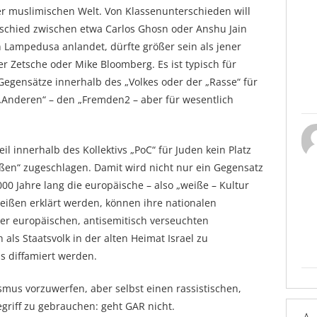
der muslimischen Welt. Von Klassenunterschieden will
erschied zwischen etwa Carlos Ghosn oder Anshu Jain
n Lampedusa anlandet, dürfte größer sein als jener
r Zetsche oder Mike Bloomberg. Es ist typisch für
e Gegensätze innerhalb des „Volkes oder der „Rasse“ für
„Anderen“ – den „Fremden2 – aber für wesentlich
eil innerhalb des Kollektivs „PoC“ für Juden kein Platz
ßen“ zugeschlagen. Damit wird nicht nur ein Gegensatz
2000 Jahre lang die europäische – also „weiße – Kultur
eißen erklärt werden, können ihre nationalen
der europäischen, antisemitisch verseuchten
als Staatsvolk in der alten Heimat Israel zu
us diffamiert werden.
smus vorzuwerfen, aber selbst einen rassistischen,
griff zu gebrauchen: geht GAR nicht.