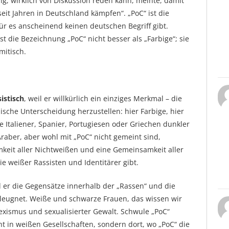
g, wirklich von Diskussion reden kann, meinte, damit
seit Jahren in Deutschland kämpfen“. „PoC“ ist die
ür es anscheinend keinen deutschen Begriff gibt.
ist die Bezeichnung „PoC“ nicht besser als „Farbige“; sie
mitisch.
sistisch
, weil er willkürlich ein einziges Merkmal – die
sche Unterscheidung herzustellen: hier Farbige, hier
Italiener, Spanier, Portugiesen oder Griechen dunkler
raber, aber wohl mit „PoC“ nicht gemeint sind,
mkeit aller Nichtweißen und eine Gemeinsamkeit aller
sie weißer Rassisten und Identitärer gibt.
il er die Gegensätze innerhalb der „Rassen“ und die
 leugnet. Weiße und schwarze Frauen, das wissen wir
Sexismus und sexualisierter Gewalt. Schwule „PoC“
ht in weißen Gesellschaften, sondern dort, wo „PoC“ die