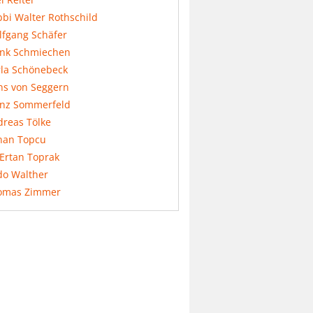
bi Walter Rothschild
lfgang Schäfer
ank Schmiechen
rla Schönebeck
ns von Seggern
anz Sommerfeld
dreas Tölke
nan Topcu
 Ertan Toprak
do Walther
omas Zimmer