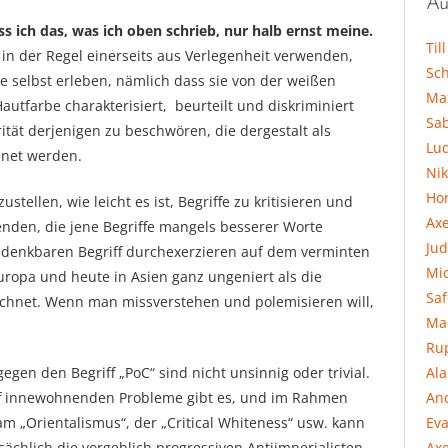
Au
s ich das, was ich oben schrieb, nur halb ernst meine.
Til
“ in der Regel einerseits aus Verlegenheit verwenden,
Sc
ie selbst erleben, nämlich dass sie von der weißen
Ma
autfarbe charakterisiert, beurteilt und diskriminiert
Sa
ität derjenigen zu beschwören, die dergestalt als
Lu
hnet werden.
Ni
Hor
tellen, wie leicht es ist, Begriffe zu kritisieren und
Ax
nden, die jene Begriffe mangels besserer Worte
Jud
 denkbaren Begriff durchexerzieren auf dem verminten
Mi
ropa und heute in Asien ganz ungeniert als die
Sa
ichnet. Wenn man missverstehen und polemisieren will,
Ma
Ru
Al
en den Begriff „PoC“ sind nicht unsinnig oder trivial.
An
ff innewohnenden Probleme gibt es, und im Rahmen
Eva
k am „Orientalismus“, der „Critical Whiteness“ usw. kann
Axe
ächlich die vorgeblich progressiven Antiimperialisten,