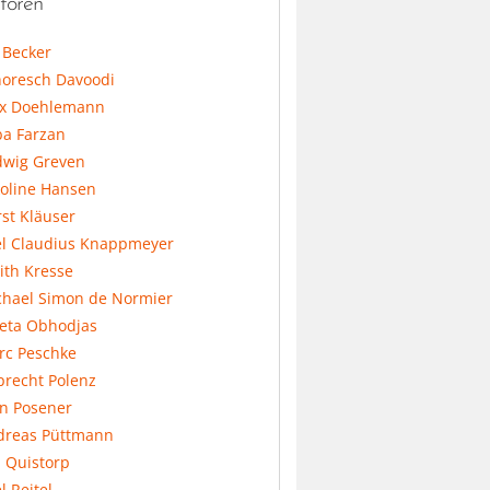
toren
l Becker
horesch Davoodi
x Doehlemann
ba Farzan
dwig Greven
koline Hansen
st Kläuser
el Claudius Knappmeyer
ith Kresse
chael Simon de Normier
feta Obhodjas
rc Peschke
precht Polenz
an Posener
dreas Püttmann
 Quistorp
l Reitel