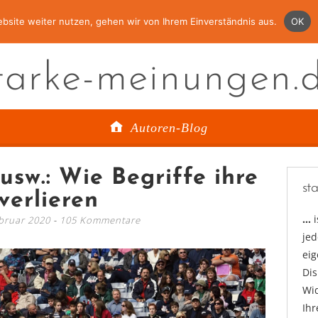
bsite weiter nutzen, gehen wir von Ihrem Einverständnis aus.
OK
tarke-meinungen.
Autoren-Blog
usw.: Wie Begriffe ihre
st
verlieren
…
bruar 2020
105 Kommentare
jed
ei
Di
Wid
Ihr