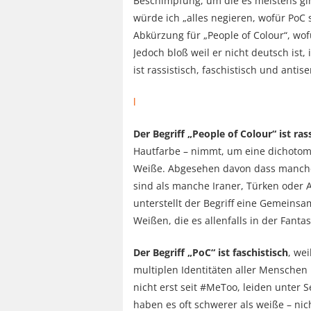
Beschimpfung, um die es meistens gin
würde ich „alles negieren, wofür PoC 
Abkürzung für „People of Colour“, wof
Jedoch bloß weil er nicht deutsch ist, 
ist rassistisch, faschistisch und antise
l
Der Begriff „People of Colour“ ist ras
Hautfarbe – nimmt, um eine dichotomi
Weiße. Abgesehen davon dass manche 
sind als manche Iraner, Türken oder A
unterstellt der Begriff eine Gemeinsa
Weißen, die es allenfalls in der Fanta
Der Begriff „PoC“ ist faschistisch
, we
multiplen Identitäten aller Menschen
nicht erst seit #MeToo, leiden unter 
haben es oft schwerer als weiße – nic