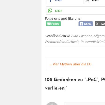
teilen
teilen
teilen
Folge uns und like uns:
Veröffentlicht in
Alan Posener
,
Allgem
Fremdenfeindlichkeit
,
Rassendiskrimi
Post
Vier Mythen über die EU
←
navigation
105 Gedanken zu “
„PoC“, P
verlieren
;”