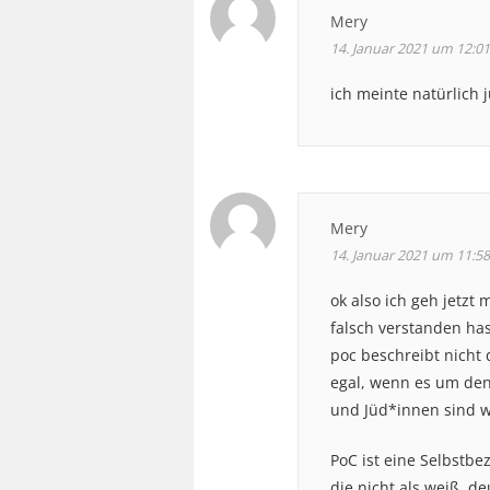
Mery
14. Januar 2021 um 12:01
ich meinte natürlich 
Mery
14. Januar 2021 um 11:58
ok also ich geh jetzt
falsch verstanden has
poc beschreibt nicht 
egal, wenn es um den 
und Jüd*innen sind w
PoC ist eine Selbstb
die nicht als weiß,