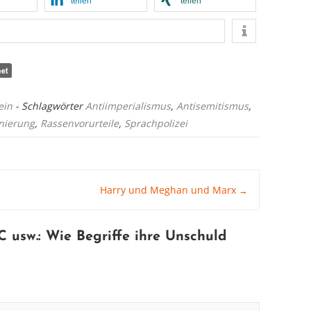
teilen
teilen
ein
- Schlagwörter
Antiimperialismus
,
Antisemitismus
,
nierung
,
Rassenvorurteile
,
Sprachpolizei
Harry und Meghan und Marx
→
C usw.: Wie Begriffe ihre Unschuld