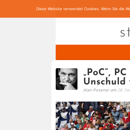
Diese Website verwendet Cookies. Wenn Sie die We
s
„PoC“, PC 
Unschuld 
Alan Posener am
28. Fe