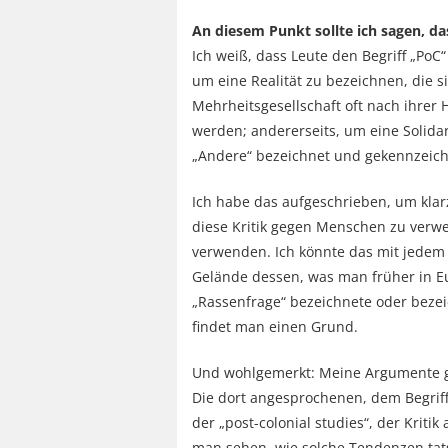
An diesem Punkt sollte ich sagen, das
Ich weiß, dass Leute den Begriff „PoC
um eine Realität zu bezeichnen, die s
Mehrheitsgesellschaft oft nach ihrer H
werden; andererseits, um eine Solidar
„Andere“ bezeichnet und gekennzeic
Ich habe das aufgeschrieben, um klarzus
diese Kritik gegen Menschen zu verwe
verwenden. Ich könnte das mit jedem
Gelände dessen, was man früher in Eu
„Rassenfrage“ bezeichnete oder beze
findet man einen Grund.
Und wohlgemerkt: Meine Argumente geg
Die dort angesprochenen, dem Begri
der „post-colonial studies“, der Kriti
man sehen, wie solche Tendenzen tats