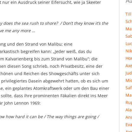
Au
nur ein Ausdruck seiner Eifersucht, wie ja Skeeter
Til
Sc
 does the sea rush to shore? / Don’t they know it’s the
Ma
love me any more …
Sa
Lu
gung und den Strand von Malibu; eine
Ni
rkastisch begreifen kann: „Jeder weiß, das du
Hor
m Kalvarienberg bis zum Strand von Malibu“; die
Ax
en diesen Song schrieb, noch Privatbesitz, eine der
Jud
Schönen und Reichen des Showgeschäfts unter sich
Mi
r privilegiertes Dasein abgewehrt hatten, ob es sich um
Sa
ße, ein geplantes Atomkraftwerk oder um den Bau einer
Ma
 sollte, dass ihre prominenten Fäkalien direkt ins Meer
Ru
är John Lennon 1969:
Al
now how hard it can be / The way things are going /
An
Eva
Axe