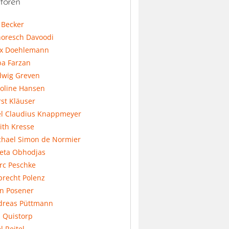
toren
l Becker
horesch Davoodi
x Doehlemann
ba Farzan
dwig Greven
koline Hansen
st Kläuser
el Claudius Knappmeyer
ith Kresse
chael Simon de Normier
feta Obhodjas
rc Peschke
precht Polenz
an Posener
dreas Püttmann
 Quistorp
l Reitel