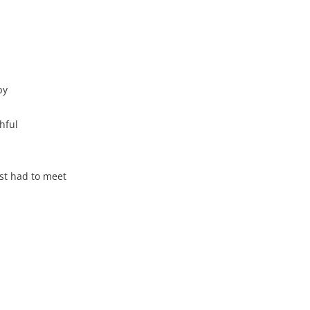
by
hful
st had to meet