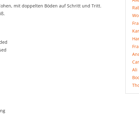
Cohen, mit doppelten Böden auf Schritt und Tritt.
Rab
iß.
Wo
Fr
Ka
Ha
aded
Fr
ssed
An
Ca
Ali
Bo
Th
ing