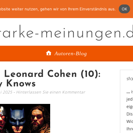
bsite weiter nutzen, gehen wir von Ihrem Einverständnis aus.
OK
tarke-meinungen.
Autoren-Blog
 Leonard Cohen (10):
st
y Knows
…
i 2025
Hinterlassen Sie einen Kommentar
jed
ei
Di
Wid
Ihr