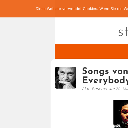
Diese Website verwendet Cookies. Wenn Sie die We
s
Songs von
Everybod
Alan Posener am
20. Ma