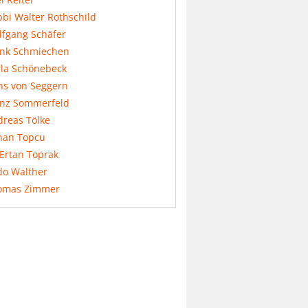
bi Walter Rothschild
lfgang Schäfer
ank Schmiechen
rla Schönebeck
ns von Seggern
anz Sommerfeld
dreas Tölke
nan Topcu
 Ertan Toprak
do Walther
omas Zimmer