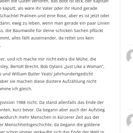
ben die Guten verloren, das Boot ist leck, der Kapitän
e kaputt, als wäre ihr Vater oder ihr Hund gerade
Schachtel Pralinen und eine Rose, aber es ist jetzt oder
 dann, ewig zu leben, wenn man gerade ein paar Linien
ss, die Baumwolle für deine schicken Sachen pflückt
mt, alles fällt auseinander, da rettet uns kein
.
eher, und ich mache mir nicht extra die Mühe, die
esley, Bertolt Brecht, Bob Dylans „Just Like a Woman“,
s und William Butler Yeats‘ Jahrhundertgedicht
aber sie machen diese düstere Aufzählung nicht
omme ich gleich.
vision 1988 nicht. Da stand allenfalls das Ende der
nnten, kurz bevor. Da begann aber auch der Aufstieg
, wodurch mehr Menschen in kürzerer Zeit aus der
der Menschheitsgeschichte, da begann die goldene
er schon immer verkaufte sich das Ende der Welt in