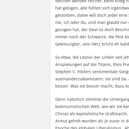
Reichen werden reicher, beim Krieg ha
hat gelogen, alle fühlen sich irgendwi
gestorben, dabei will doch jeder eine 
nie, ich oder du, und man glaubt nur
gezogen hat, der Deal ist doch Beschi
immer noch der Schwarze, die Pest kom
Gekreuzigter, sein Herz bricht eh bald
So etwa, die Litanei der Linken seit j
Anspielungen auf die Titanic, Elvis Pr
Stephen C. Fosters sentimentale Song
aueinanderzuklamüsern; sie sind da, 
besser. Was sie besser macht, dazu k
Denn natürlich stimmte die Untergangs
kommunistischen Welt, wie wir sie ka
Chinas als kapitalistische Großmacht
Armut geholt wurden als je zuvor in 
Epoche des globalen Liberalismus. Ab