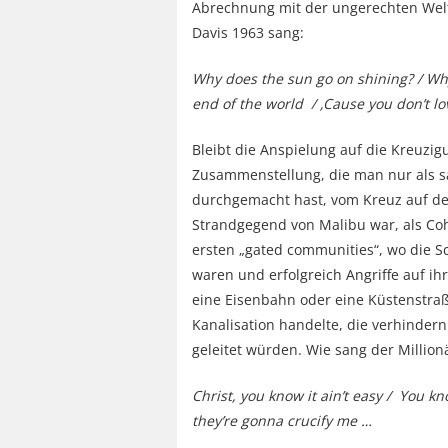
Abrechnung mit der ungerechten Welt 
Davis 1963 sang:
Why does the sun go on shining? / Why
end of the world / ‚Cause you don’t 
Bleibt die Anspielung auf die Kreuzi
Zusammenstellung, die man nur als sa
durchgemacht hast, vom Kreuz auf de
Strandgegend von Malibu war, als Coh
ersten „gated communities“, wo die 
waren und erfolgreich Angriffe auf ih
eine Eisenbahn oder eine Küstenstra
Kanalisation handelte, die verhindern
geleitet würden. Wie sang der Million
Christ, you know it ain’t easy / You k
they’re gonna crucify me …