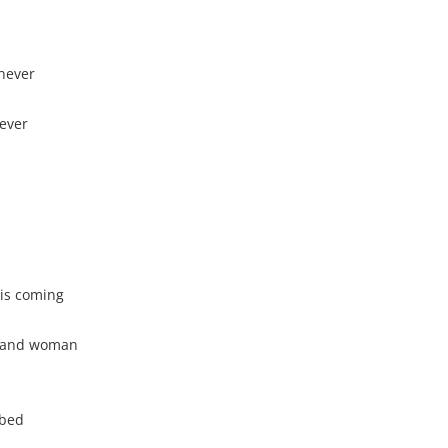
 never
rever
is coming
n and woman
 bed