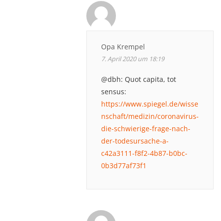
Opa Krempel
7. April 2020 um 18:19
@dbh: Quot capita, tot
sensus:
https://www.spiegel.de/wisse
nschaft/medizin/coronavirus-
die-schwierige-frage-nach-
der-todesursache-a-
c42a3111-f8f2-4b87-b0bc-
0b3d77af73f1