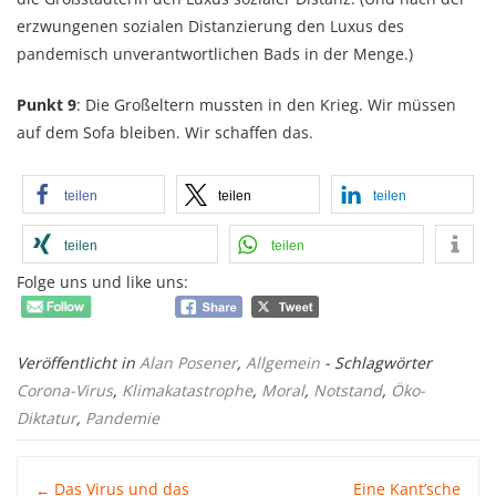
erzwungenen sozialen Distanzierung den Luxus des
pandemisch unverantwortlichen Bads in der Menge.)
Punkt 9
: Die Großeltern mussten in den Krieg. Wir müssen
auf dem Sofa bleiben. Wir schaffen das.
teilen
teilen
teilen
teilen
teilen
Folge uns und like uns:
Veröffentlicht in
Alan Posener
,
Allgemein
- Schlagwörter
Corona-Virus
,
Klimakatastrophe
,
Moral
,
Notstand
,
Öko-
Diktatur
,
Pandemie
Post
Das Virus und das
Eine Kant’sche
←