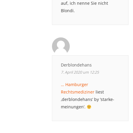
auf, ich nenne Sie nicht
Blondi.
Derblondehans
7. April 2020 um 12:25
… Hamburger
Rechtsmediziner
liest
‚derblondehans‘ by ’starke-
meinungen‘.