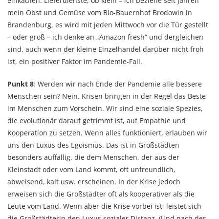
einkaufen. Lieferdienste, ob klein – ich beziehe seit Jahren
mein Obst und Gemüse vom Bio-Bauernhof Brodowin in
Brandenburg, es wird mit jeden Mittwoch vor die Tür gestellt
– oder groß – ich denke an „Amazon fresh“ und dergleichen
sind, auch wenn der kleine Einzelhandel darüber nicht froh
ist, ein positiver Faktor im Pandemie-Fall.
Punkt 8
: Werden wir nach Ende der Pandemie alle bessere
Menschen sein? Nein. Krisen bringen in der Regel das Beste
im Menschen zum Vorschein. Wir sind eine soziale Spezies,
die evolutionär darauf getrimmt ist, auf Empathie und
Kooperation zu setzen. Wenn alles funktioniert, erlauben wir
uns den Luxus des Egoismus. Das ist in Großstädten
besonders auffällig, die dem Menschen, der aus der
Kleinstadt oder vom Land kommt, oft unfreundlich,
abweisend, kalt usw. erscheinen. In der Krise jedoch
erweisen sich die Großstädter oft als kooperativer als die
Leute vom Land. Wenn aber die Krise vorbei ist, leistet sich
die Großstädterin den Luxus sozialer Distanz. (Und nach der