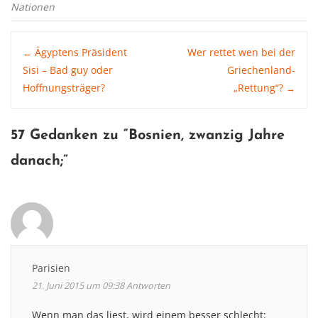
Nationen
Post
Ägyptens Präsident
Wer rettet wen bei der
←
Sisi – Bad guy oder
Griechenland-
Hoffnungsträger?
„Rettung“?
→
navigation
57 Gedanken zu “
Bosnien, zwanzig Jahre
danach
;”
Parisien
21. Juni 2015 um 09:38
Antworten
Wenn man das liest, wird einem besser schlecht: