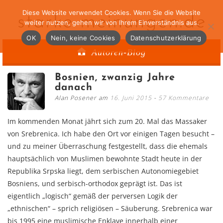
Diese Website verwendet Cookies. Wenn Sie die Website
starke-meinungen.de
weiter nutzen, gehen wir von Ihrem Einverständnis aus.
OK
Nein, keine Cookies
Datenschutzerklärung
Autoren-Blog
Bosnien, zwanzig Jahre
danach
Alan Posener am
16. Juni 2015
57 Kommentare
Im kommenden Monat jährt sich zum 20. Mal das Massaker
von Srebrenica. Ich habe den Ort vor einigen Tagen besucht –
und zu meiner Überraschung festgestellt, dass die ehemals
hauptsächlich von Muslimen bewohnte Stadt heute in der
Republika Srpska liegt, dem serbischen Autonomiegebiet
Bosniens, und serbisch-orthodox geprägt ist. Das ist
eigentlich „logisch“ gemäß der perversen Logik der
„ethnischen“ – sprich religiösen – Säuberung. Srebrenica war
bis 1995 eine muslimische Enklave innerhalb einer