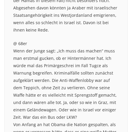
der Hamas in diesem Fall) nicht besonders hoch.
Abgesehen davon könnten ja Araber mit israelischer
Staatsangehörigkeit ins Westjordanland emigrieren,
wenn alles so schlecht in Israel ist. Davon ist bei
ihnen keine Rede.
@ 68er
Wenn der Junge sagt: „Ich muss das machen“ muss
man erstmal gucken, ob er Hintermänner hat. Ich
würde mal das Primärgeschrei im Fall Tugce als
Warnung begreifen. Kriminalfälle sollten zunächst
aufgeklärt werden. Die Anti-Waffenlobby war auf
dem Teppich, ohne Zeit zu verlieren. Ohne seine
Waffe hätte er es vielleicht mit Sprengstoff gemacht,
und dann wären alle tot. Ja, oder so wie in Graz, mit
einem Geländewagen. Oder wie in Israel vor einiger
Zeit. War das ein Bus oder LKW?
Von Anfang an hat Obama die Nation gespalten, als
wenn er vergessen hätte, dass er eine weiße Mutter