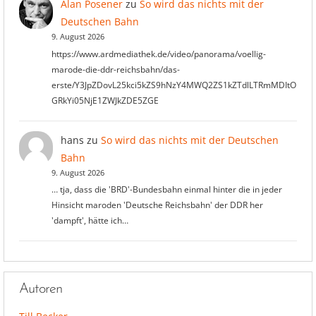
Alan Posener
zu
So wird das nichts mit der
Deutschen Bahn
9. August 2026
https://www.ardmediathek.de/video/panorama/voellig-
marode-die-ddr-reichsbahn/das-
erste/Y3JpZDovL25kci5kZS9hNzY4MWQ2ZS1kZTdlLTRmMDItO
GRkYi05NjE1ZWJkZDE5ZGE
hans
zu
So wird das nichts mit der Deutschen
Bahn
9. August 2026
… tja, dass die 'BRD'-Bundesbahn einmal hinter die in jeder
Hinsicht maroden 'Deutsche Reichsbahn' der DDR her
'dampft', hätte ich…
Autoren