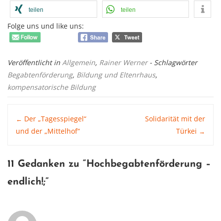
teilen
teilen
Folge uns und like uns:
Veröffentlicht in
Allgemein
,
Rainer Werner
- Schlagwörter
Begabtenförderung
,
Bildung und Eltenrhaus
,
kompensatorische Bildung
Post
Der „Tagesspiegel“
Solidarität mit der
←
und der „Mittelhof“
Türkei
→
navigation
11 Gedanken zu “
Hochbegabtenförderung –
endlich!
;”