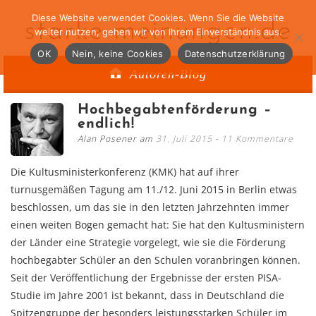
Diese Website verwendet Cookies. Wenn Sie die Website
starke-meinungen.de
weiter nutzen, gehen wir von Ihrem Einverständnis aus.
OK
Nein, keine Cookies
Datenschutzerklärung
Autoren-Blog
Hochbegabtenförderung –
endlich!
Alan Posener am
31. Juli 2015
11 Kommentare
Die Kultusministerkonferenz (KMK) hat auf ihrer
turnusgemäßen Tagung am 11./12. Juni 2015 in Berlin etwas
beschlossen, um das sie in den letzten Jahrzehnten immer
einen weiten Bogen gemacht hat: Sie hat den Kultusministern
der Länder eine Strategie vorgelegt, wie sie die Förderung
hochbegabter Schüler an den Schulen voranbringen können.
Seit der Veröffentlichung der Ergebnisse der ersten PISA-
Studie im Jahre 2001 ist bekannt, dass in Deutschland die
Spitzengruppe der besonders leistungsstarken Schüler im