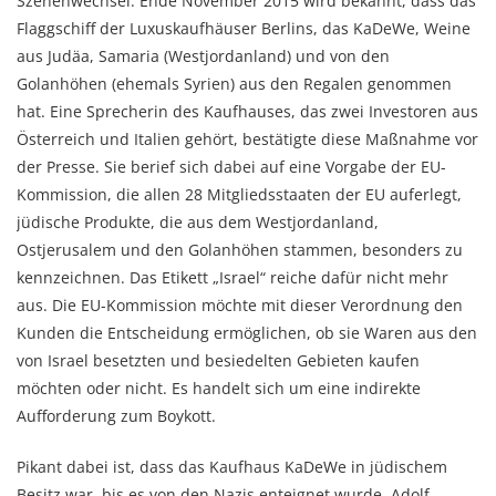
Szenenwechsel: Ende November 2015 wird bekannt, dass das
Flaggschiff der Luxuskaufhäuser Berlins, das KaDeWe, Weine
aus Judäa, Samaria (Westjordanland) und von den
Golanhöhen (ehemals Syrien) aus den Regalen genommen
hat. Eine Sprecherin des Kaufhauses, das zwei Investoren aus
Österreich und Italien gehört, bestätigte diese Maßnahme vor
der Presse. Sie berief sich dabei auf eine Vorgabe der EU-
Kommission, die allen 28 Mitgliedsstaaten der EU auferlegt,
jüdische Produkte, die aus dem Westjordanland,
Ostjerusalem und den Golanhöhen stammen, besonders zu
kennzeichnen. Das Etikett „Israel“ reiche dafür nicht mehr
aus. Die EU-Kommission möchte mit dieser Verordnung den
Kunden die Entscheidung ermöglichen, ob sie Waren aus den
von Israel besetzten und besiedelten Gebieten kaufen
möchten oder nicht. Es handelt sich um eine indirekte
Aufforderung zum Boykott.
Pikant dabei ist, dass das Kaufhaus KaDeWe in jüdischem
Besitz war, bis es von den Nazis enteignet wurde. Adolf