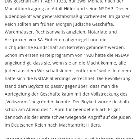
Das geschah am 1. April 1933, nur zwei Monate nach der
Machtübertragung an Adolf Hitler und seine NSDAP. Dieser
Judenboykott war generalstabsmäßig vorbereitet. Im ganzen
Reich sollten am frühen Morgen jüdische Geschäfte,
Warenhäuser, Rechtsanwaltskanzleien, Notariate und
Arztpraxen von SA-Einheiten abgeriegelt und die
nichtjüdische Kundschaft am Betreten gehindert werden.
Schon im ersten Parteiprogramm von 1920 hatte die NSDAP
angekündigt, dass sie, wenn sie an die Macht komme, alle
Juden aus dem Wirtschaftsleben „entfernen“ wolle. In einem
hatte sich die NSDAP allerdings verrechnet: Die Bevölkerung
stand dem Boykott so passiv gegenüber, dass man die
Abriegelung der Geschäfte kaum mit der Vollstreckung des
„Volkszorns“ begründen konnte. Der Boykott wurde deshalb
schon am Abend des 1. April für beendet erklärt. Er gilt
dennoch als der erste schwerwiegende Angriff auf die Juden
im Deutschen Reich nach Machtantritt Hitlers.