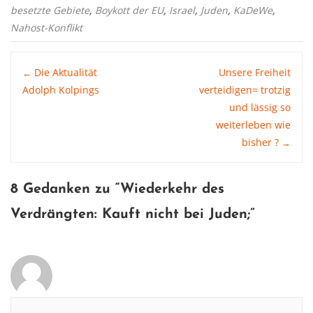
besetzte Gebiete
,
Boykott der EU
,
Israel
,
Juden
,
KaDeWe
,
Nahost-Konflikt
Post
Die Aktualität
Unsere Freiheit
←
Adolph Kolpings
verteidigen= trotzig
und lässig so
navigation
weiterleben wie
bisher ?
→
8 Gedanken zu “
Wiederkehr des
Verdrängten: Kauft nicht bei Juden
;”