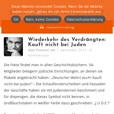
Diese Website verwendet Cookies. Wenn Sie die Website
starke-meinungen.de
weiter nutzen, gehen wir von Ihrem Einverständnis aus.
OK
Nein, keine Cookies
Datenschutzerklärung
Autoren-Blog
Wiederkehr des Verdrängten:
Kauft nicht bei Juden
Alan Posener am
1. Dezember 2015
8
Kommentare
Die Fotos findet man in allen Geschichtsbüchern. SA-
Mitglieder belagern jüdische Einrichtungen, an denen sie
Plakate angebracht haben: „
Deutsche! Wehrt euch! Kauft
nicht bei
Juden!“
– Die Schaufensterscheiben und Fassaden
der Geschäfte haben sie mit Judensternen beschmiert und
für diejenigen, die dieses Symbol nicht kennen, in
Großbuchstaben in weißer Farbe dazu geschrieben: „J U D E !“