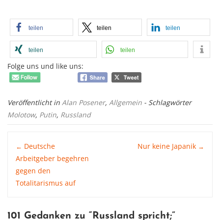
teilen
teilen
teilen
teilen
teilen
Folge uns und like uns:
Veröffentlicht in
Alan Posener
,
Allgemein
- Schlagwörter
Molotow
,
Putin
,
Russland
Post
Deutsche
Nur keine Japanik
←
→
Arbeitgeber begehren
gegen den
navigation
Totalitarismus auf
101 Gedanken zu “
Russland spricht
;”