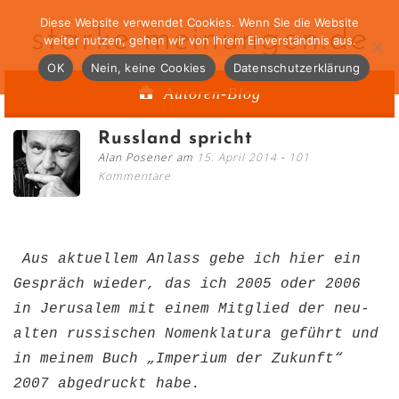
Diese Website verwendet Cookies. Wenn Sie die Website
starke-meinungen.de
weiter nutzen, gehen wir von Ihrem Einverständnis aus.
OK
Nein, keine Cookies
Datenschutzerklärung
Autoren-Blog
Russland spricht
Alan Posener am
15. April 2014
101
Kommentare
Aus aktuellem Anlass gebe ich hier ein
Gespräch wieder, das ich 2005 oder 2006
in Jerusalem mit einem Mitglied der neu-
alten russischen Nomenklatura geführt und
in meinem Buch „Imperium der Zukunft“
2007 abgedruckt habe.