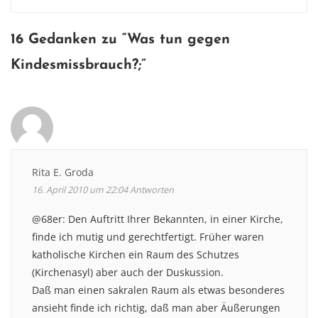
navigation
16 Gedanken zu “
Was tun gegen
Kindesmissbrauch?
;”
Rita E. Groda
16. April 2010 um 22:04
Antworten
@68er: Den Auftritt Ihrer Bekannten, in einer Kirche,
finde ich mutig und gerechtfertigt. Früher waren
katholische Kirchen ein Raum des Schutzes
(Kirchenasyl) aber auch der Duskussion.
Daß man einen sakralen Raum als etwas besonderes
ansieht finde ich richtig, daß man aber Äußerungen