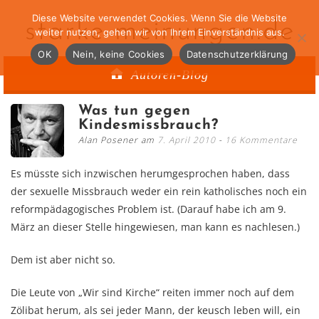
Diese Website verwendet Cookies. Wenn Sie die Website
starke-meinungen.de
weiter nutzen, gehen wir von Ihrem Einverständnis aus.
OK
Nein, keine Cookies
Datenschutzerklärung
Autoren-Blog
Was tun gegen
Kindesmissbrauch?
Alan Posener am
7. April 2010
16 Kommentare
Es müsste sich inzwischen herumgesprochen haben, dass
der sexuelle Missbrauch weder ein rein katholisches noch ein
reformpädagogisches Problem ist. (Darauf habe ich am 9.
März an dieser Stelle hingewiesen, man kann es nachlesen.)
Dem ist aber nicht so.
Die Leute von „Wir sind Kirche“ reiten immer noch auf dem
Zölibat herum, als sei jeder Mann, der keusch leben will, ein