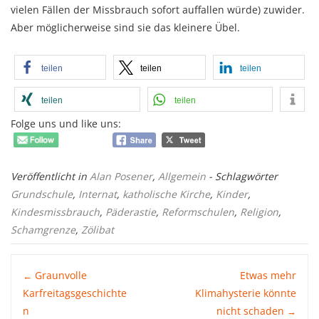
vielen Fällen der Missbrauch sofort auffallen würde) zuwider.
Aber möglicherweise sind sie das kleinere Übel.
teilen
teilen
teilen
teilen
teilen
Folge uns und like uns:
Veröffentlicht in
Alan Posener
,
Allgemein
- Schlagwörter
Grundschule
,
Internat
,
katholische Kirche
,
Kinder
,
Kindesmissbrauch
,
Päderastie
,
Reformschulen
,
Religion
,
Schamgrenze
,
Zölibat
Post
Graunvolle
Etwas mehr
←
Karfreitagsgeschichte
Klimahysterie könnte
n
nicht schaden
→