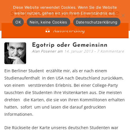
Diese Website verwendet Cookies. Wenn Sie die Website
starke-meinungen.de
weiter nutzen, gehen wir von Ihrem Einverständnis aus.
OK
Nein, keine Cookies
Datenschutzerklärung
Autoren-Blog
Egotrip oder Gemeinsinn
Alan Posener am
14. Januar 2013
7 Kommentare
Ein Berliner Student erzählte mir, als er nach einem
Studienaufenthalt in den USA nach Deutschland zurückkam,
von einem verstörenden Erlebnis. Bei einer College-Party
tauschten die Studenten ihre Visitenkarten aus. Die meisten
drehten die Karten, die sie von ihren Kommilitonen erhalten
hatten, sofort um und lasen die darauf gedruckten
Informationen.
Die Rückseite der Karte unseres deutschen Studenten war