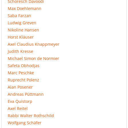
Schoresch Davoodi
Max Doehlemann
Saba Farzan
Ludwig Greven
Nikoline Hansen
Horst Kläuser
Axel Claudius Knappmeyer
Judith Kresse
Michael Simon de Normier
Safeta Obhodjas
Marc Peschke
Ruprecht Polenz
Alan Posener
Andreas Püttmann
Eva Quistorp
Axel Reitel
Rabbi Walter Rothschild
Wolfgang Schäfer