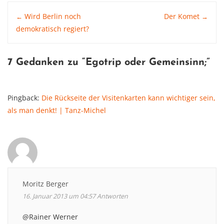
Post
Wird Berlin noch
Der Komet
←
→
demokratisch regiert?
navigation
7 Gedanken zu “
Egotrip oder Gemeinsinn
;”
Pingback:
Die Rückseite der Visitenkarten kann wichtiger sein,
als man denkt! | Tanz-Michel
Moritz Berger
16. Januar 2013 um 04:57
Antworten
@Rainer Werner