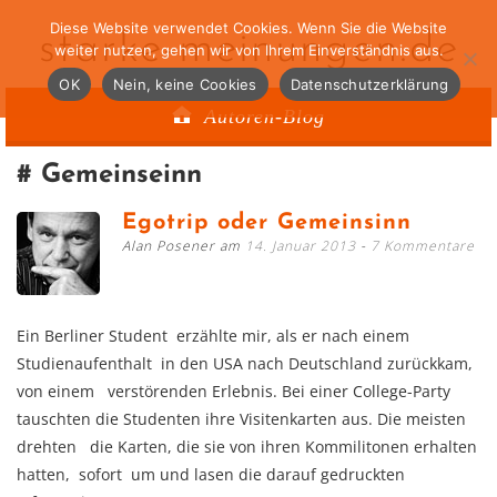
Diese Website verwendet Cookies. Wenn Sie die Website
starke-meinungen.de
weiter nutzen, gehen wir von Ihrem Einverständnis aus.
OK
Nein, keine Cookies
Datenschutzerklärung
Autoren-Blog
Gemeinseinn
Egotrip oder Gemeinsinn
Alan Posener am
14. Januar 2013
7 Kommentare
Ein Berliner Student erzählte mir, als er nach einem
Studienaufenthalt in den USA nach Deutschland zurückkam,
von einem verstörenden Erlebnis. Bei einer College-Party
tauschten die Studenten ihre Visitenkarten aus. Die meisten
drehten die Karten, die sie von ihren Kommilitonen erhalten
hatten, sofort um und lasen die darauf gedruckten