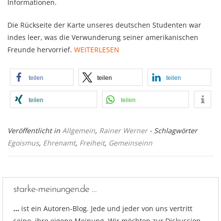
Informationen.
Die Rückseite der Karte unseres deutschen Studenten war
indes leer, was die Verwunderung seiner amerikanischen
Freunde hervorrief.
WEITERLESEN
teilen
teilen
teilen
teilen
teilen
Veröffentlicht in
Allgemein
,
Rainer Werner
- Schlagwörter
Egoismus
,
Ehrenamt
,
Freiheit
,
Gemeinseinn
starke-meinungen.de …
…
ist ein Autoren-Blog. Jede und jeder von uns vertritt
seine, ihre eigene Meinung. Wir möchten zur Diskussion