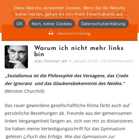
Diese Website verwendet Cookies. Wenn Sie die Website
starke-meinungen.de
weiter nutzen, gehen wir von Ihrem Einverständnis aus.
OK
Nein, keine Cookies
Datenschutzerklärung
Autoren-Blog
Warum ich nicht mehr links
bin
Alan Posener am
4. Januar 2018
29 Kommentare
„Sozialismus ist die Philosophie des Versagens, das Credo
der Ignoranz und das Glaubensbekenntnis des Neides.“
(Winston Churchill)
Das rauer gewordene gesellschaftliche Klima färbt auch auf
persönliche Beziehungen ab. Freunde aus der gemeinsamen
linken Vergangenheit fangen an, sich von mir zu distanzieren.
Sie haben meine Verteidigungsschrift für das Gymnasium
gelesen
(„Fluch des Erfolgs. Wie das Gymnasium zur