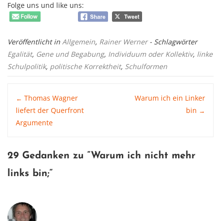
Folge uns und like uns:
Veröffentlicht in
Allgemein
,
Rainer Werner
- Schlagwörter
Egalität
,
Gene und Begabung
,
Individuum oder Kollektiv
,
linke
Schulpolitik
,
politische Korrektheit
,
Schulformen
Post
Thomas Wagner
Warum ich ein Linker
←
liefert der Querfront
bin
→
Argumente
navigation
29 Gedanken zu “
Warum ich nicht mehr
links bin
;”