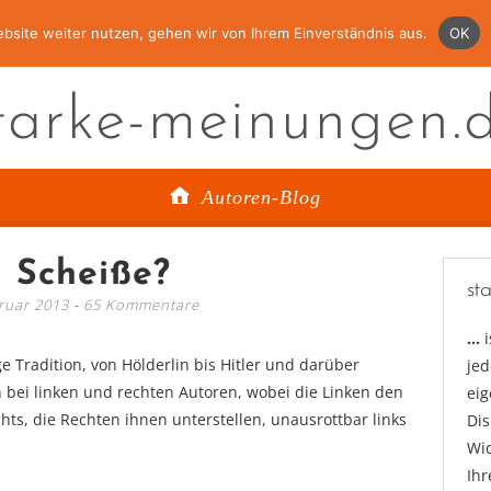
bsite weiter nutzen, gehen wir von Ihrem Einverständnis aus.
OK
tarke-meinungen.
Autoren-Blog
 Scheiße?
st
ruar 2013
65 Kommentare
…
e Tradition, von Hölderlin bis Hitler und darüber
jed
 bei linken und rechten Autoren, wobei die Linken den
ei
hts, die Rechten ihnen unterstellen, unausrottbar links
Di
Wid
Ihr