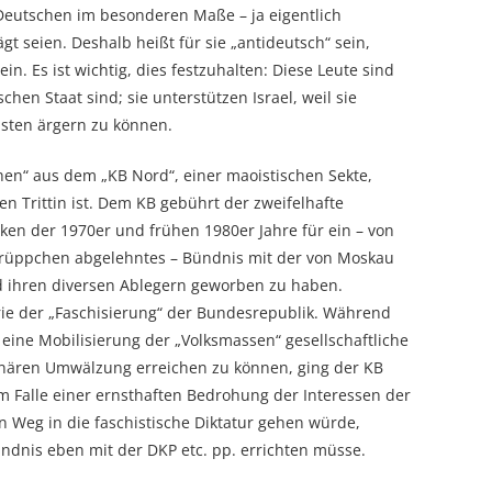
Deutschen im besonderen Maße – ja eigentlich
t seien. Deshalb heißt für sie „antideutsch“ sein,
in. Es ist wichtig, dies festzuhalten: Diese Leute sind
ischen Staat sind; sie unterstützen Israel, weil sie
sten ärgern zu können.
en“ aus dem „KB Nord“, einer maoistischen Sekte,
n Trittin ist. Dem KB gebührt der zweifelhafte
nken der 1970er und frühen 1980er Jahre für ein – von
üppchen abgelehntes – Bündnis mit der von Moskau
d ihren diversen Ablegern geworben zu haben.
rie der „Faschisierung“ der Bundesrepublik. Während
eine Mobilisierung der „Volksmassen“ gesellschaftliche
onären Umwälzung erreichen zu können, ging der KB
m Falle einer ernsthaften Bedrohung der Interessen der
 Weg in die faschistische Diktatur gehen würde,
dnis eben mit der DKP etc. pp. errichten müsse.