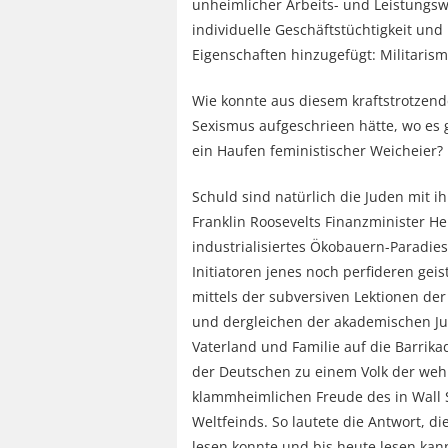
unheimlicher Arbeits- und Leistungswi
individuelle Geschäftstüchtigkeit und
Eigenschaften hinzugefügt: Militari
Wie konnte aus diesem kraftstrotzend
Sexismus aufgeschrieen hätte, wo es 
ein Haufen feministischer Weicheier?
Schuld sind natürlich die Juden mit 
Franklin Roosevelts Finanzminister H
industrialisiertes Ökobauern-Paradie
Initiatoren jenes noch perfideren ge
mittels der subversiven Lektionen der
und dergleichen der akademischen Ju
Vaterland und Familie auf die Barri
der Deutschen zu einem Volk der weh
klammheimlichen Freude des in Wall 
Weltfeinds. So lautete die Antwort, d
lesen konnte und bis heute lesen kan