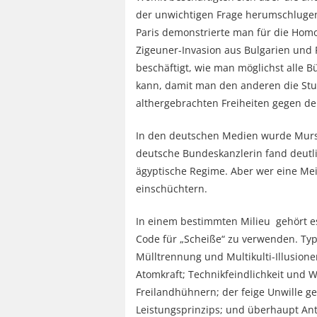
der unwichtigen Frage herumschlugen,
Paris demonstrierte man für die Homo
Zigeuner-Invasion aus Bulgarien und
beschäftigt, wie man möglichst alle B
kann, damit man den anderen die St
althergebrachten Freiheiten gegen den
In den deutschen Medien wurde Mursi
deutsche Bundeskanzlerin fand deutl
ägyptische Regime. Aber wer eine Mein
einschüchtern.
In einem bestimmten Milieu gehört es
Code für „Scheiße“ zu verwenden. Typ
Mülltrennung und Multikulti-Illusione
Atomkraft; Technikfeindlichkeit und 
Freilandhühnern; der feige Unwille g
Leistungsprinzips; und überhaupt Ant