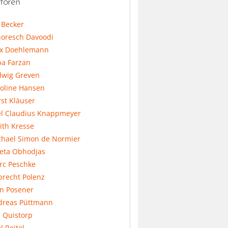
toren
l Becker
horesch Davoodi
x Doehlemann
ba Farzan
dwig Greven
koline Hansen
st Kläuser
el Claudius Knappmeyer
ith Kresse
chael Simon de Normier
feta Obhodjas
rc Peschke
precht Polenz
an Posener
dreas Püttmann
 Quistorp
l Reitel