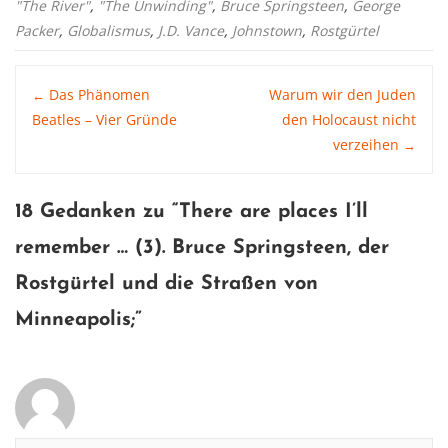
"The River"
,
"The Unwinding"
,
Bruce Springsteen
,
George
Packer
,
Globalismus
,
J.D. Vance
,
Johnstown
,
Rostgürtel
Post
Das Phänomen
Warum wir den Juden
←
Beatles – Vier Gründe
den Holocaust nicht
verzeihen
→
navigation
18 Gedanken zu “
There are places I’ll
remember … (3). Bruce Springsteen, der
Rostgürtel und die Straßen von
Minneapolis
;”