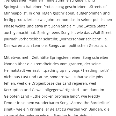
„vergessenen Männern“ eine Stimme zu geben. Und
Springsteen hat einen Protestsong geschrieben, „Streets of
Minneapolis“. In drei Tagen geschrieben, aufgenommen und
fertig produziert, so wie John Lennon das in seiner politischen
Phase wollte und etwa mit „John Sinclair“ und „Attica State“
auch gemacht hat. Springsteens Song ist, wie das „Wall Street
Journal“ vorhersehbar schreibt, „vorhersehbar schlecht“. Ja.
Das waren auch Lennons Songs zum politischen Gebrauch.
Mit etwas mehr Zeit hätte Springsteen einen Song schreiben
können über die Fremdheit des Immigranten, der seine
Heimatstadt verlässt – „packing up my bags / heading north“ –
nicht aus Lust und Laune, sondern weil zuhause die Jobs
fehlen, weil die Drogenbosse das Land regieren, weil
Korruption und Gewalt allgegenwärtig sind – um dann im
Gelobten Land – „the broken promise land“, wie Freddy
Fender in seinem wunderbaren Song „Across the Borderline“
singt – wie ein Krimineller gejagt zu werden von Banden, die
so gesetzlos agieren wie die Banden in der Heimat.