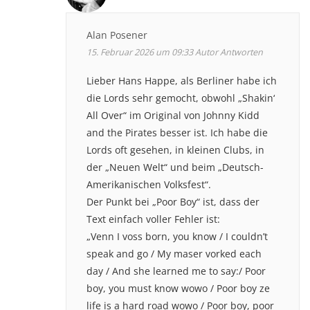
Alan Posener
15. Februar 2026 um 09:33
Autor
Antworten
Lieber Hans Happe, als Berliner habe ich
die Lords sehr gemocht, obwohl „Shakin‘
All Over“ im Original von Johnny Kidd
and the Pirates besser ist. Ich habe die
Lords oft gesehen, in kleinen Clubs, in
der „Neuen Welt“ und beim „Deutsch-
Amerikanischen Volksfest“.
Der Punkt bei „Poor Boy“ ist, dass der
Text einfach voller Fehler ist:
„Venn I voss born, you know / I couldn’t
speak and go / My maser vorked each
day / And she learned me to say:/ Poor
boy, you must know wowo / Poor boy ze
life is a hard road wowo / Poor boy, poor