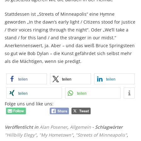
Stattdessen ist „Streets of Minneapolis“ eine Hymne
geworden „In the dawn’s early light / Citizens stood for justice
/ their voices ringing through the night“. Oder „We’ll take a
stand / for this land / and the stranger in our midst.“
Anerkennenswert, ja. Aber – und das weiß Bruce Springsteen
so gut wie Bob Dylan – die Kunst gefährdet sich selbst mehr
als die Mächtigen, wenn sie predigt.
teilen
teilen
teilen
teilen
teilen
Folge uns und like uns:
Veröffentlicht in
Alan Posener
,
Allgemein
- Schlagwörter
"Hillbilly Elegy"
,
"My Hometown"
,
"Streets of Minneapolis"
,