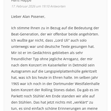
Hans Happe
17. Februar 2026 um 19:10
Antworten
Lieber Alan Posener,
Ich stimme Ihnen zu in Bezug auf die Bedeutung der
Beat-Generation, der wir offenbar beide angehörten.
Ich wußte gar nicht, dass „Lord Uli“ auch solo
unterwegs war und deutsche Texte gesungen hat.
Mir ist er im Gedächtnis geblieben als sehr
freundlicher Typ ohne jegliche Arroganz, der mir
nach dem Konzert im Kaiserkeller in Detmold sein
Autogramm auf die Langspielplattenhülle gekritzelt
hat, was ich bis heute in Ehren halte. Im selben Jahr
1965 war ich noch in der Dortmunder Westfalenhalle
beim Konzert der Rolling Stones dabei. Da gab es im
Parkett noch Stühle! Am Ende standen wir alle auf
den Stühlen. Das hat jetzt nichts mit „verklärt“ zu
tun, es sind einfach schöne Erinnerungen an meine