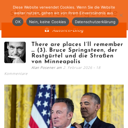
Diese Website verwendet Cookies. Wenn Sie die Website
starke-meinungen.de
weiter nutzen, gehen wir von Ihrem Einverständnis aus.
OK
Nein, keine Cookies
Datenschutzerklärung
Autoren-Blog
There are places I’ll remember
… (3). Bruce Springsteen, der
Rostgürtel und die Straßen
von Minneapolis
Alan Posener am
2. Februar 2026
18
Kommentare