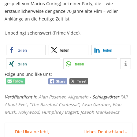
gespielt von Marius Goring) bei einer Party, die – wie
erstaunlicherweise der ganze 70 Jahre alte Film – voller
Anklänge an die heutige Zeit ist.
Unbedingt sehenswert (Prime Video).
teilen
teilen
teilen
teilen
teilen
Folge uns und like uns:
Veröffentlicht in
Alan Posener
,
Allgemein
- Schlagwörter
"All
About Eve"
,
"The Barefoot Contessa"
,
Avan Gardner
,
Elon
Musk
,
Hollywood
,
Humphrey Bogart
,
Joseph Mankiewicz
Post
Die Ukraine lebt,
Liebes Deutschland –
←