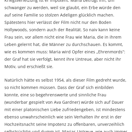
Kriegsverletzung ist er impotent. Maria betrügt ihn, um
schwanger zu werden, weil sie glaubt, ein Erbe würde den
auf seine Familie so stolzen Adeligen glücklich machen.
Spätestens hier verlässt der Film nicht nur den Boden
Hollywoods, sondern auch der Realität. So naiv kann keine
Frau sein, vor allem nicht eine Frau wie Maria, die in ihrem
Leben gelernt hat, die Männer zu durchschauen. Es kommt,
wie es kommen muss: Maria wird Opfer eines „Ehrenmords“:
der Graf hat sie verfolgt, kennt ihre Untreue, aber nicht ihr
Motiv, und erschießt sie.
Natürlich hätte es selbst 1954, als dieser Film gedreht wurde,
so nicht kommen müssen. Dass der Graf sich einbilden
konnte, eine so begehrenswerte und sinnliche Frau
(wunderbar gespielt von Ava Gardner) würde sich auf Dauer
mit einer platonischen Liebe zufriedengeben, ist mindestens
ebenso unwahrscheinlich wie sein Verhalten ihr erst in der
Hochzeitsnacht seine Impotenz zu offenbaren, unverzeihlich
selbstsüchtig und dumm ist. Marias Untreue, wie auch immer