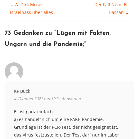
Post
A. Dirk Moses:
Der Fall Nemi El-
←
Israelhass über alles
Hassan
→
navigation
73 Gedanken zu “
Lügen mit Fakten.
Ungarn und die Pandemie
;”
KF Buck
4. Oktober 2021 um 19:31
Antworten
Es ist ganz einfach:
a) es handelt sich um eine FAKE-Pandemie.
Grundlage ist der PCR-Test, der nicht geeignet ist,
das Virus festzustellen. Der Test darf nur im Labor