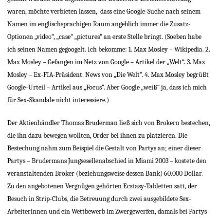
waren, möchte verbieten lassen,
dass eine Google-Suche nach seinem
Namen im englischsprachigen Raum angeblich immer die Zusatz-
Optionen „video“, „case“ „pictures“ an erste Stelle bringt. (Soeben habe
ich seinen Namen gegoogelt. Ich bekomme: 1. Max Mosley – Wikipedia. 2.
Max Mosley – Gefangen im Netz von Google – Artikel der „Welt“. 3. Max
Mosley – Ex-FIA-Präsident. News von „Die Welt“. 4. Max Mosley begrüßt
Google-Urteil – Artikel aus „Focus“. Aber Google „weiß“ ja, dass ich mich
für Sex-Skandale nicht interessiere.)
Der Aktienhändler Thomas Bruderman ließ sich von Brokern bestechen,
die ihn dazu bewegen wollten, Order bei ihnen zu platzieren. Die
Bestechung nahm zum Beispiel die Gestalt von Partys an; einer dieser
Partys – Brudermans Jungsesellenabschied in Miami 2003 – kostete den
veranstaltenden Broker (beziehungsweise dessen Bank) 60.000 Dollar.
Zu den angebotenen Vergnügen gehörten Ecstasy-Tabletten satt, der
Besuch in Strip-Clubs, die Betreuung durch zwei ausgebildete Sex-
Arbeiterinnen und ein Wettbewerb im Zwergewerfen, damals bei Partys