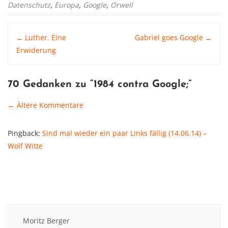
Datenschutz
,
Europa
,
Google
,
Orwell
Post
Luther. Eine
Gabriel goes Google
←
→
Erwiderung
navigation
70 Gedanken zu “
1984 contra Google
;”
← Ältere Kommentare
Comment
Pingback:
Sind mal wieder ein paar Links fällig (14.06.14) –
navigation
Wolf Witte
Moritz Berger