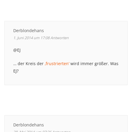
Derblondehans
1. Juni 2014 um 17:08
Antworten
@EJ
… der Kreis der
‚frustrierten‘
wird immer größer. Was
EJ?
Derblondehans