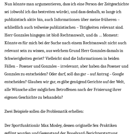
Nun könnte man argumentieren, dass ich eine Person der Zeitgeschichte
sei (obwohl ich das bestreiten würde), und dass deshalb, so lange ich
publizistisch aktiv bin, auch Informationen über meine früheren –
schließlich auch teilweise publizistischen – Tätigkeiten relevant sind.
Herr Gonzales hingegen ist bloß Rechtsanwalt, und da … Moment:
Könnte es für mich bei der Suche nach einem Rechtsanwalt nicht auch
relevant sein zu wissen, aus welchem Grund Herr Gonzales damals in
Schwierigkeiten geriet? Vielleicht sind die Informationen in beiden
Fällen – Posener und Gonzales – irrelevant; aber haben das Posener und
Gonzales zu entscheiden? Oder darf, soll das gar – auf Antrag – Google
entscheiden? Glauben wir gar, es gäbe genügend Gerichte auf der Welt,
alle Wünsche aller möglichen Betroffenen nach der Frisierung ihrer
eigenen Geschichte zu behandeln?
Zwei Beispiele sollen die Problematik erhellen:
Der Sportfunktionär Max Mosley, dessen originelle Sex-Praktiken
gefilmt wurden und Gegenstand der Bouelvard-Berichterstattung