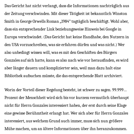
Das Gericht hat nicht verlangt, dass die Informationen nachträglich aus
der Zeitung verschwinden. Mit dieser Tätigkeit ist bekanntlich Winston
Smith in George Orwells Roman „1984“ tagtäglich beschäftigt. Wohl aber,
dass ein entsprechender Link beziehungsweise Hinweis bei Google in
Europa verschwindet. (Das Gericht hat keine Handhabe, den Nutzern in
den USA vorzuschreiben, was sie erfahren dürfen und was nicht.) Wer
also unbedingt wissen will, was es mit den Geschäften des Bürgers
Gonzales auf sich hatte, kann es also nach wie vor herausfinden, es wird
aber länger dauern und komplizierter sein, weil man dazu halt eine
Bibliothek aufsuchen müsste, die das entsprechende Blatt archiviert.
Worin der Vorteil dieser Regelung besteht, ist schwer zu sagen. 99.999…
Prozent der Menschheit wird sich bis vor kurzem vermutlich überhaupt
nicht für Herrn Gonzales interessiert haben, der erst durch seine Klage
eine gewisse Berühmtheit erlangt hat. Wer sich aber für Herrn Gonzales
interessiert, aus welchem Grund auch immer, muss sich nun größere
Mühe machen, um an ältere Informationen über ihn heranzukommen.