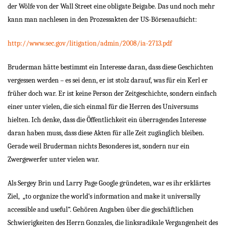
der Wölfe von der Wall Street eine obligate Beigabe. Das und noch mehr
kann man nachlesen in den Prozessakten der US-Börsenaufsicht:
http://www.sec.gov/litigation/admin/2008/ia-2713.pdf
Bruderman hätte bestimmt ein Interesse daran, dass diese Geschichten
vergessen werden – es sei denn, er ist stolz darauf, was für ein Kerl er
früher doch war. Er ist keine Person der Zeitgeschichte, sondern einfach
einer unter vielen, die sich einmal für die Herren des Universums
hielten. Ich denke, dass die Öffentlichkeit ein überragendes Interesse
daran haben muss, dass diese Akten für alle Zeit zugänglich bleiben.
Gerade weil Bruderman nichts Besonderes ist, sondern nur ein
Zwergewerfer unter vielen war.
Als Sergey Brin und Larry Page Google gründeten, war es ihr erklärtes
Ziel,
„to organize the world’s information and make it universally
accessible and useful“.
Gehören Angaben über die geschäftlichen
Schwierigkeiten des Herrn Gonzales, die linksradikale Vergangenheit des