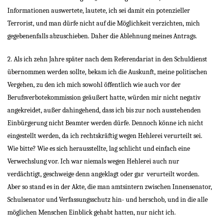
Informationen auswertete, lautete, ich sei damit ein potenzieller
Terrorist, und man dürfe nicht auf die Möglichkeit verzichten, mich
gegebenenfalls abzuschieben. Daher die Ablehnung meines Antrags.
2. Als ich zehn Jahre später nach dem Referendariat in den Schuldienst
übernommen werden sollte, bekam ich die Auskunft, meine politischen
Vergehen, zu den ich mich sowohl öffentlich wie auch vor der
Berufsverbotekommission geäußert hatte, würden mir nicht negativ
angekreidet, außer dahingehend, dass ich bis zur noch ausstehenden
Einbürgerung nicht Beamter werden dürfe. Dennoch könne ich nicht
eingestellt werden, da ich rechtskräftig wegen Hehlerei verurteilt sei.
Wie bitte? Wie es sich herausstellte, lag schlicht und einfach eine
Verwechslung vor. Ich war niemals wegen Hehlerei auch nur
verdächtigt, geschweige denn angeklagt oder gar
verurteilt worden.
Aber so stand es in der Akte, die man amtsintern zwischen Innensenator,
Schulsenator und Verfassungsschutz hin- und herschob, und in die alle
möglichen Menschen Einblick gehabt hatten, nur nicht ich.