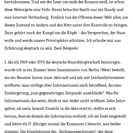
herankommen. Und wie der Leser am ende des Romans weiß, ist schon
diese Weitergabe eine Falle. Heute bräuchte Smith nur ein Handy und
eine Internet-Verbindung.
Freilich tun die O’Briens dieser Welt alles, um
diesen Zustand zu ändern und das Netz unter ihre Kontrolle zu bringen.
Dazu gehört auch der Kampf um die Köpfe – das Versprechen, der Staat
wolle und werde unsere Privatsphäre schützen. Ich erlaube mir, aus
Erfahrung skeptisch zu sein. Zwei Beispiele:
1. Als ich 1969 oder 1970 die deutsche Staatsbürgerschaft beantragte,
wurde ich in ein Zimmer beim Innensenator von Berlin (West) bestellt,
wo ein Beamter hinter einer Akte saß und mir mit Leichenbittermiene
eröffnete, man verfüge über Informationen mich betreffend, die eine
Einbürgerung „zum gegenwärtigen Zeitpunkt ausschließe“. Was für
Informationen das seien, dürfe er mir leider nicht eröffnen. Zehn Jahre
später, als mein Anwalt Einsicht in die Akte erstritt, stellte es sich
heraus, dass sie damals die Information enthielt, ich sei links eingestellt
und hätte als 17-Jähriger einmal die Kommune I besucht, was beides
stimmte. Die Einschätzung des „Verfassungsschützers“, der diese