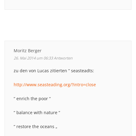
Moritz Berger
26. Mai 2014 um 06:33
Antworten
zu den von Lucas zitierten “ seasteadts:
http://www.seasteading.org/?intro=close
“ enrich the poor “
“ balance with nature “
“ restore the oceans „