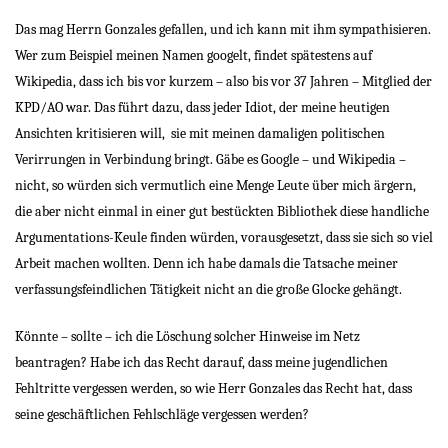
Das mag Herrn Gonzales gefallen, und ich kann mit ihm sympathisieren.
Wer zum Beispiel meinen Namen googelt, findet spätestens auf
Wikipedia, dass ich bis vor kurzem – also bis vor 37 Jahren – Mitglied der
KPD/AO war. Das führt dazu, dass jeder Idiot, der meine heutigen
Ansichten kritisieren will,
sie mit meinen damaligen politischen
Verirrungen in Verbindung bringt. Gäbe es Google – und Wikipedia –
nicht, so würden sich vermutlich eine Menge Leute über mich ärgern,
die aber nicht einmal in einer gut bestückten Bibliothek diese handliche
Argumentations-Keule finden würden, vorausgesetzt, dass sie sich so viel
Arbeit machen wollten. Denn ich habe damals die Tatsache meiner
verfassungsfeindlichen Tätigkeit nicht an die große Glocke gehängt.
Könnte – sollte – ich die Löschung solcher Hinweise im Netz
beantragen? Habe ich das Recht darauf, dass meine jugendlichen
Fehltritte vergessen werden, so wie Herr Gonzales das Recht hat, dass
seine geschäftlichen Fehlschläge vergessen werden?