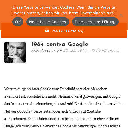
Diese Website verwendet Cookies. Wenn Sie die Website
starke-meinungen.de
weiter nutzen, gehen wir von Ihrem Einverständnis aus.
OK
Nein, keine Cookies
Datenschutzerklärung
Autoren-Blog
1984 contra Google
Alan Posener am
20. Mai 2014
70 Kommentare
Warum ausgerechnet Google zum Feindbild so vieler Menschen
avanciert ist, verstehe ich nicht. Niemand wird gezwungen, mit Google
das Internet zu durchsuchen, ein Android-Gerät zu kaufen, dem sozialen
Netwerk Google+ beizutreten oder sich Videos auf Youtube
anzuschauen. Die meisten Leute tun jedoch eines oder mehrere dieser
Dinge (ich zum Beispiel verwende Google als bevorzugte Suchmaschine