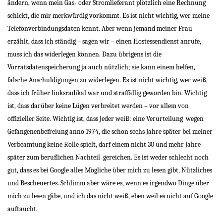
ändern, wenn mein Gas- oder Stromlieferant plötzlich eine Rechnung
schickt, die mir merkwürdig vorkommt. Es ist nicht wichtig, wer meine
Telefonverbindungsdaten kennt. Aber wenn jemand meiner Frau
erzählt, dass ich ständig – sagen wir – einen Hostessendienst anrufe,
muss ich das widerlegen können. Dazu übrigens ist die
Vorratsdatenspeicherung ja auch nützlich; sie kann einem helfen,
falsche Anschuldigungen zu widerlegen. Es ist nicht wichtig, wer weiß,
dass ich früher linksradikal war und straffällig geworden bin. Wichtig
ist, dass darüber keine Lügen verbreitet werden – vor allem von
offizieller Seite. Wichtig ist, dass jeder weiß: eine Verurteilung
wegen
Gefangenenbefreiung anno 1974, die schon sechs Jahre später bei meiner
Verbeamtung keine Rolle spielt, darf einem nicht 30 und mehr Jahre
später zum beruflichen Nachteil
gereichen. Es ist weder schlecht noch
gut, dass es bei Google alles Mögliche über mich zu lesen gibt, Nützliches
und Bescheuertes. Schlimm aber wäre es, wenn es irgendwo Dinge über
mich zu lesen gäbe, und ich das nicht weiß, eben weil es nicht auf Google
auftaucht.