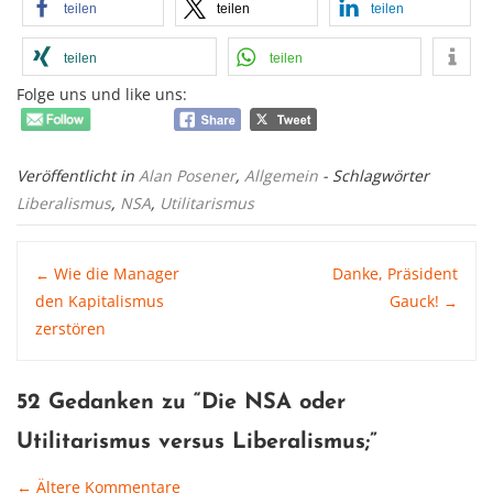
teilen
teilen
teilen
teilen
teilen
Folge uns und like uns:
Veröffentlicht in
Alan Posener
,
Allgemein
- Schlagwörter
Liberalismus
,
NSA
,
Utilitarismus
Post
Wie die Manager
Danke, Präsident
←
den Kapitalismus
Gauck!
→
zerstören
navigation
52 Gedanken zu “
Die NSA oder
Utilitarismus versus Liberalismus
;”
← Ältere Kommentare