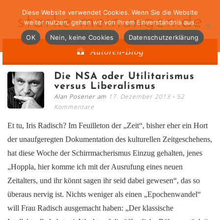
Diese Website verwendet Cookies. Wenn Sie die Website
starke-meinungen.de
weiter nutzen, gehen wir von Ihrem Einverständnis aus.
OK
Nein, keine Cookies
Datenschutzerklärung
Autoren-Blog
Die NSA oder Utilitarismus
versus Liberalismus
Alan Posener am
17. Dezember 2013
52
Kommentare
Et tu, Iris Radisch? Im Feuilleton der „Zeit“, bisher eher ein Hort
der unaufgeregten Dokumentation des kulturellen Zeitgeschehens,
hat diese Woche der Schirrmacherismus Einzug gehalten, jenes
„Hoppla, hier komme ich mit der Ausrufung eines neuen
Zeitalters, und ihr könnt sagen ihr seid dabei gewesen“, das so
überaus nervig ist. Nichts weniger als einen „Epochenwandel“
will Frau Radisch ausgemacht haben: „Der klassische