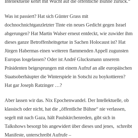
Intellektuelle kehrt mit Wucht auf die öffentliche Bühne zurück.“
Was ist passiert?
Hat sich Günter Grass mit
dochnochnichtganzletzter Tinte ein neues Gedicht gegen Israel
abgerungen? Hat Martin Walser erneut entdeckt, wie zuwider ihm
dieses ganze Betroffenheitsgetue in Sachen Holocaust ist? Hat
Jürgen Habermas einen weiteren flammenden Appell zugunsten
Europas losgelassen? Oder ist André Glucksmann unserem
Präsidenten beigesprungen mit einem Aufruf an alle europäischen
Staatsoberhäupter die Winterspiele in Sotschi zu boykottieren?
Hat gar Joseph Ratzinger …?
Aber lassen wir das. Nix Epochenwandel. Der Intellektuelle, ob
klassisch oder nicht, hat die „öffentliche Bühne“ nie verlassen,
segelt mit nach Gaza, hält Paulskirchenreden, gibt sich in
Talkshows besorgt bis angewidert über dieses und jenes, schreibt
Manifeste, unterschreibt Aufrufe –