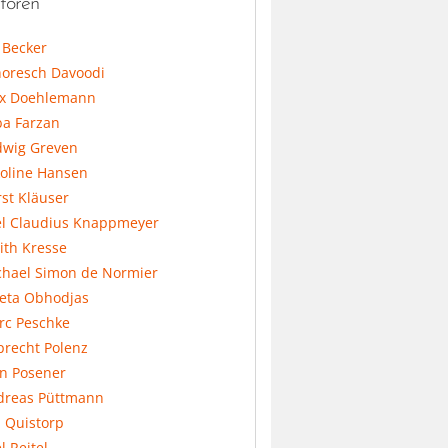
toren
l Becker
horesch Davoodi
x Doehlemann
ba Farzan
dwig Greven
koline Hansen
st Kläuser
el Claudius Knappmeyer
ith Kresse
chael Simon de Normier
feta Obhodjas
rc Peschke
precht Polenz
an Posener
dreas Püttmann
 Quistorp
l Reitel