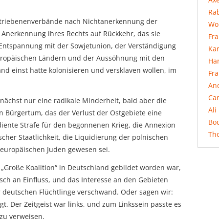
Rab
rtriebenenverbände nach Nichtanerkennung der
Wo
Anerkennung ihres Rechts auf Rückkehr, das sie
Fr
 Entspannung mit der Sowjetunion, der Verständigung
Ka
uropäischen Ländern und der Aussöhnung mit den
Ha
nd einst hatte kolonisieren und versklaven wollen, im
Fr
An
Ca
nächst nur eine radikale Minderheit, bald aber die
Ali
n Bürgertum, das der Verlust der Ostgebiete eine
Bo
erdiente Strafe für den begonnenen Krieg, die Annexion
Th
cher Staatlichkeit, die Liquidierung der polnischen
 europäischen Juden gewesen sei.
e „Große Koalition“ in Deutschland gebildet worden war,
sch an Einfluss, und das Interesse an den Gebieten
r deutschen Flüchtlinge verschwand. Oder sagen wir:
. Der Zeitgeist war links, und zum Linkssein passte es
 zu verweisen.