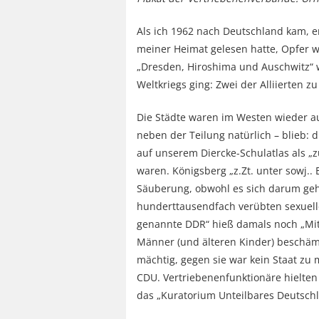
Als ich 1962 nach Deutschland kam, en
meiner Heimat gelesen hatte, Opfer w
„Dresden, Hiroshima und Auschwitz“ 
Weltkriegs ging: Zwei der Alliierten z
Die Städte waren im Westen wieder a
neben der Teilung natürlich – blieb:
auf unserem Diercke-Schulatlas als „
waren. Königsberg „z.Zt. unter sowj.
Säuberung, obwohl es sich darum geh
hunderttausendfach verübten sexuelle
genannte DDR“ hieß damals noch „Mitt
Männer (und älteren Kinder) beschäm
mächtig, gegen sie war kein Staat zu 
CDU. Vertriebenenfunktionäre hielten
das „Kuratorium Unteilbares Deutschl