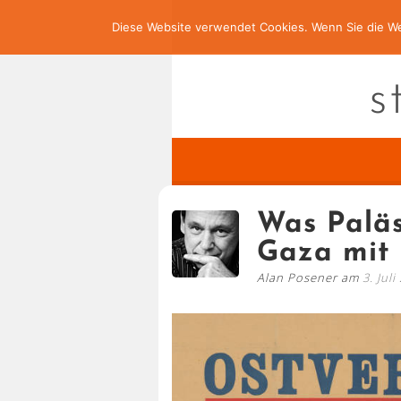
Diese Website verwendet Cookies. Wenn Sie die We
s
Was Paläs
Gaza mit
Alan Posener am
3. Juli