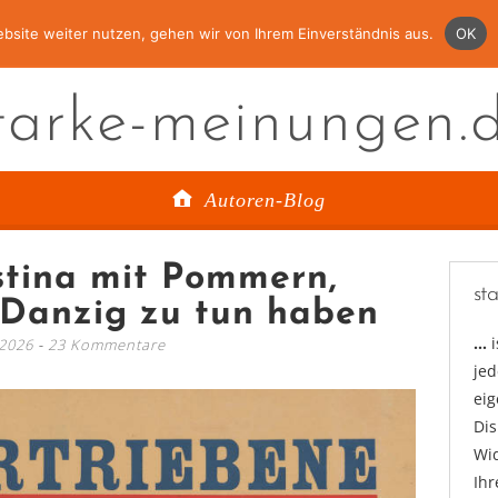
bsite weiter nutzen, gehen wir von Ihrem Einverständnis aus.
OK
tarke-meinungen.
Autoren-Blog
tina mit Pommern,
st
 Danzig zu tun haben
…
 2026
23 Kommentare
jed
ei
Di
Wid
Ihr