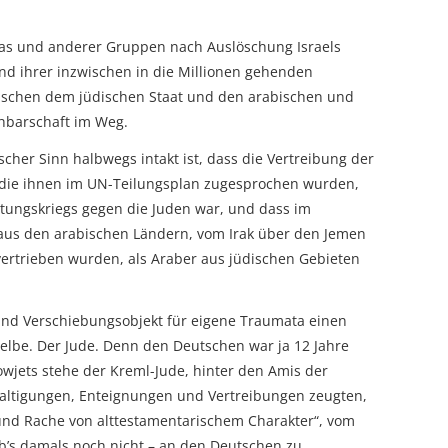
as und anderer Gruppen nach Auslöschung Israels
nd ihrer inzwischen in die Millionen gehenden
schen dem jüdischen Staat und den arabischen und
hbarschaft im Weg.
cher Sinn halbwegs intakt ist, dass die Vertreibung der
, die ihnen im UN-Teilungsplan zugesprochen wurden,
htungskriegs gegen die Juden war, und dass im
aus den arabischen Ländern, vom Irak über den Jemen
ertrieben wurden, als Araber aus jüdischen Gebieten
- und Verschiebungsobjekt für eigene Traumata einen
selbe. Der Jude. Denn den Deutschen war ja 12 Jahre
owjets stehe der Kreml-Jude, hinter den Amis der
altigungen, Enteignungen und Vertreibungen zeugten,
und Rache von alttestamentarischem Charakter“, vom
b’s damals noch nicht – an den Deutschen zu