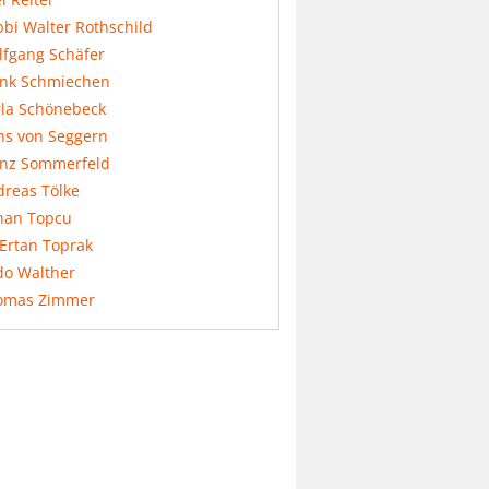
bi Walter Rothschild
lfgang Schäfer
ank Schmiechen
rla Schönebeck
ns von Seggern
anz Sommerfeld
dreas Tölke
nan Topcu
 Ertan Toprak
do Walther
omas Zimmer