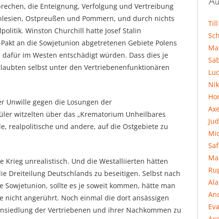
Au
brechen, die Enteignung, Verfolgung und Vertreibung
hlesien, Ostpreußen und Pommern, und durch nichts
Til
politik. Winston Churchill hatte Josef Stalin
Sc
n-Pakt an die Sowjetunion abgetretenen Gebiete Polens
Ma
n dafür im Westen entschädigt würden. Dass dies je
Sa
laubten selbst unter den Vertriebenenfunktionären
Lu
Ni
Hor
r Unwille gegen die Losungen der
Ax
üler witzelten über das „Krematorium Unheilbares
Jud
, realpolitische und andere, auf die Ostgebiete zu
Mi
Sa
Ma
rieg unrealistisch. Und die Westalliierten hätten
Ru
die Dreiteilung Deutschlands zu beseitigen. Selbst nach
Al
e Sowjetunion, sollte es je soweit kommen, hätte man
An
 nicht angerührt. Noch einmal die dort ansässigen
Eva
ansiedlung der Vertriebenen und ihrer Nachkommen zu
Axe