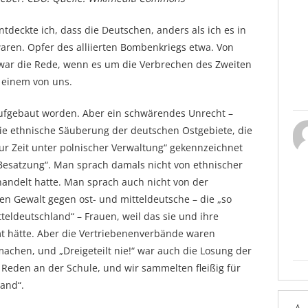
tdeckte ich, dass die Deutschen, anders als ich es in
aren. Opfer des alliierten Bombenkriegs etwa. Von
war die Rede, wenn es um die Verbrechen des Zweiten
u einem von uns.
ufgebaut worden. Aber ein schwärendes Unrecht –
 die ethnische Säuberung der deutschen Ostgebiete, die
zur Zeit unter polnischer Verwaltung“ gekennzeichnet
. Besatzung“. Man sprach damals nicht von ethnischer
andelt hatte. Man sprach auch nicht von der
n Gewalt gegen ost- und mitteldeutsche – die „so
eldeutschland“ – Frauen, weil das sie und ihre
t hätte. Aber die Vertriebenenverbände waren
machen, und „Dreigeteilt nie!“ war auch die Losung der
 Reden an der Schule, und wir sammelten fleißig für
and“.