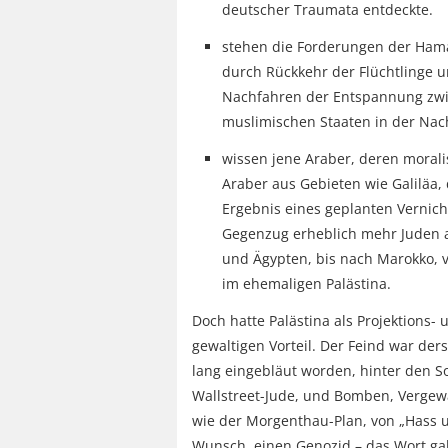
deutscher Traumata entdeckte.
stehen die Forderungen der Ham
durch Rückkehr der Flüchtlinge u
Nachfahren der Entspannung zwi
muslimischen Staaten in der Nac
wissen jene Araber, deren moralis
Araber aus Gebieten wie Galiläa
Ergebnis eines geplanten Vernic
Gegenzug erheblich mehr Juden 
und Ägypten, bis nach Marokko, v
im ehemaligen Palästina.
Doch hatte Palästina als Projektions
gewaltigen Vorteil. Der Feind war der
lang eingebläut worden, hinter den S
Wallstreet-Jude, und Bomben, Vergew
wie der Morgenthau-Plan, von „Hass 
Wunsch, einen Genozid – das Wort ga