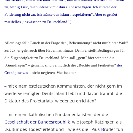
zu, wenig Lust, mich intensiv mit ihm zu beschäftigen. Ich stimme der
Forderung nicht zu, ich müsse den Islam „respektieren“. Aber er gehört
zweifellos „inzwischen zu Deutschland“.
)
Allerdings fällt Gauck in der Frage der „Beheimatung“ nicht nur hinter Wulff
zurück; er geht auch über Habermas hinaus. Denn er stellt Bedingungen für
die Zugehörigkeit zu Deutschland. Man soll „gern“ hier sein und die
„Grundlagen“ – gemeint sind vermutlich die „Rechte und Freiheiten“
des
Grundgesetzes
– nicht negieren. Was ist aber
mit einem ostdeutschen Kommunisten, der nicht gern im
–
wiedervereinigten Deutschland lebt und davon träumt, die
Diktatur des Proletariats wieder zu errichten?
mit einem katholischen Fundamentalisten, der die
–
Gesellschaft der Bundesrepublik
, wie Joseph Ratzinger, als
„Kultur des Todes“ erlebt und – wie es die
–
Pius
-B
rüder tun –