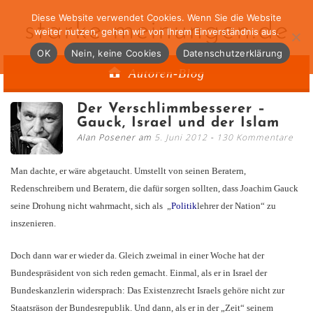
Diese Website verwendet Cookies. Wenn Sie die Website
starke-meinungen.de
weiter nutzen, gehen wir von Ihrem Einverständnis aus.
OK
Nein, keine Cookies
Datenschutzerklärung
Autoren-Blog
Der Verschlimmbesserer –
Gauck, Israel und der Islam
Alan Posener am
5. Juni 2012
130 Kommentare
Man dachte, er wäre abgetaucht. Umstellt von seinen Beratern,
Redenschreibern und Beratern, die dafür sorgen sollten, dass Joachim Gauck
seine Drohung nicht wahrmacht, sich als „
Politik
lehrer der Nation“ zu
inszenieren.
Doch dann war er wieder da. Gleich zweimal in einer Woche hat der
Bundespräsident von sich reden gemacht. Einmal, als er in Israel der
Bundeskanzlerin widersprach: Das Existenzrecht Israels gehöre nicht zur
Staatsräson der Bundesrepublik. Und dann, als er in der „Zeit“ seinem