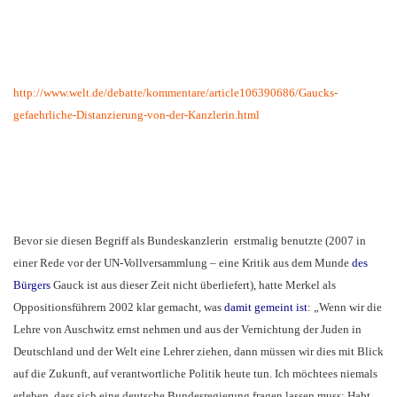
http://www.welt.de/debatte/
kommentare/article106390686/
Gaucks-
gefaehrliche-
Distanzierung-von-der-
Kanzlerin.html
Bevor sie diesen Begriff als Bundeskanzlerin erstmalig benutzte (2007 in
einer Rede vor der UN-Vollversammlung – eine Kritik aus dem Munde
des
Bürgers
Gauck ist aus dieser Zeit nicht überliefert), hatte Merkel als
Oppositionsführern 2002 klar gemacht, was
damit gemeint ist
: „Wenn wir die
Lehre von Auschwitz ernst nehmen und aus der Vernichtung der Juden in
Deutschland und der Welt eine Lehrer ziehen, dann müssen wir dies mit Blick
auf die Zukunft, auf verantwortliche Politik heute tun. Ich möchtees niemals
erleben, dass sich eine deutsche Bundesregierung fragen lassen muss: Habt