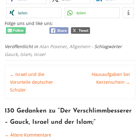
teilen
teilen
Folge uns und like uns:
Veröffentlicht in
Alan Posener
,
Allgemein
- Schlagwörter
Gauck
,
Islam
,
Israel
Post
Israel und die
Hausaufgaben bei
←
Vorurteile deutscher
Kerzenschein
→
Schüler
navigation
130 Gedanken zu “
Der Verschlimmbesserer
– Gauck, Israel und der Islam
;”
← Ältere Kommentare