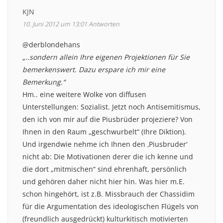
KJN
10. Juni 2012 um 13:01
Antworten
@derblondehans
„..sondern allein Ihre eigenen Projektionen für Sie
bemerkenswert. Dazu erspare ich mir eine
Bemerkung.“
Hm.. eine weitere Wolke von diffusen
Unterstellungen: Sozialist. Jetzt noch Antisemitismus,
den ich von mir auf die Piusbrüder projeziere? Von
Ihnen in den Raum „geschwurbelt“ (Ihre Diktion).
Und irgendwie nehme ich Ihnen den ‚Piusbruder‘
nicht ab: Die Motivationen derer die ich kenne und
die dort „mitmischen“ sind ehrenhaft, persönlich
und gehören daher nicht hier hin. Was hier m.E.
schon hingehört, ist z.B. Missbrauch der Chassidim
für die Argumentation des ideologischen Flügels von
(freundlich ausgedrückt) kulturkitisch motivierten