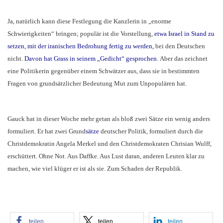
Ja, natürlich kann diese Festlegung die Kanzlerin in „enorme
Schwierigkeiten“ bringen; populär ist die Vorstellung,
etwa Israel in Stand zu
setzen, mit der iranischen Bedrohung fertig zu werden,
bei den Deutschen
nicht.
Davon hat Grass in seinem „Gedicht“ gesprochen.
Aber das zeichnet
eine Politikerin gegenüber einem Schwätzer aus, dass sie in bestimmten
Fragen von grundsätzlicher Bedeutung Mut zum Unpopulären hat.
Gauck hat in dieser Woche mehr getan als bloß zwei Sätze ein wenig anders
formuliert. Er hat zwei Grund
sätze
deutscher Politik, formuliert durch die
Christdemokratin Angela Merkel und den Christdemokraten Chrisian Wulff,
erschüttert. Ohne Not. Aus Daffke. Aus Lust daran, anderen Leuten klar zu
machen, wie viel klüger er ist als sie. Zum Schaden der Republik.
teilen
teilen
teilen