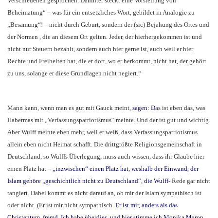
Verschiedenen gesprochen. Dahinter steckt eine Vorstellung von
Beheimatung“ – was für ein entsetzliches Wort, gebildet in Analogie zu
„Besamung“! – nicht durch Geburt, sondern der (sic) Bejahung des Ortes und
der Normen , die an diesem Ort gelten. Jeder, der hierhergekommen ist und
nicht nur Steuern bezahlt, sondern auch hier gerne ist, auch weil er hier
Rechte und Freiheiten hat, die er dort, wo er herkommt, nicht hat, der gehört
zu uns, solange er diese Grundlagen nicht negiert.“
Mann kann, wenn man es gut mit Gauck meint,
sagen: D
as ist eben das, was
Habermas mit „Verfassungspatriotismus“ meinte. Und der ist gut und wichtig.
Aber Wulff meinte eben mehr, weil er weiß, dass Verfassungspatriotismus
allein eben nicht Heimat schafft. Die drittgrößte Religionsgemeinschaft in
Deutschland, so Wulffs Überlegung, muss auch wissen, dass ihr Glaube hier
einen Platz hat –
„inzwischen“ einen Platz hat, weshalb der Einwand, der
Islam gehöre „geschichtlich nicht zu Deutschland“, die Wulff-
Rede gar nicht
tangiert. Dabei kommt es nicht darauf an, ob mir der Islam sympathisch ist
oder nicht. (Er ist mir nicht sympathisch.
Er ist mir, anders als das
Christentum, fremd. Ich habe überdies, und hier stimme ich Monika Maron