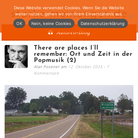
Diese Website verwendet Cookies. Wenn Sie die Website
starke-meinungen.de
weiter nutzen, gehen wir von Ihrem Einverständnis aus.
OK
Nein, keine Cookies
Datenschutzerklärung
Autoren-Blog
There are places I’ll
remember: Ort und Zeit in der
Popmusik (2)
Alan Posener am
12. Oktober 2025
7
Kommentare