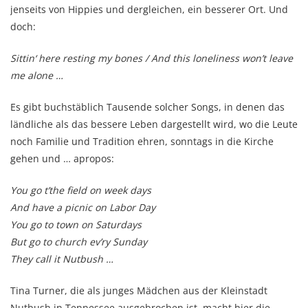
jenseits von Hippies und dergleichen, ein besserer Ort. Und
doch:
Sittin‘ here resting my bones / And this loneliness won’t leave
me alone …
Es gibt buchstäblich Tausende solcher Songs, in denen das
ländliche als das bessere Leben dargestellt wird, wo die Leute
noch Familie und Tradition ehren, sonntags in die Kirche
gehen und … apropos:
You go t’the field on week days
And have a picnic on Labor Day
You go to town on Saturdays
But go to church ev’ry Sunday
They call it Nutbush …
Tina Turner, die als junges Mädchen aus der Kleinstadt
Nutbush in Tennessee ausgebrochen ist, macht hier die