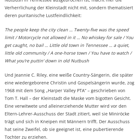
Verherrlichung der Kleinstadt nicht mit, sondern thematisiert
deren puritanische Lustfeindlichkeit:
The people keep the city clean … Twenty-five was the speed
limit / Motorcycle not allowed in it …
No whiskey for sale / You
get caught, no bail … Little old town in Tennessee … a quiet,
little old community / A one-horse town / You have to watch /
What you’re puttin‘ down in old Nutbush
Und Jeannie C. Riley, eine weiße Country-Sängerin, die später
eine wiedergeborene Christin und Gospelsängerin wurde, zog
1968 mit dem Song „Harper Valley PTA“ – geschrieben von
Tom T. Hall – der Kleinstadt die Maske vom bigotten Gesicht.
Eine verwitwete und alleinerziehende Mutter wird vor den
Eltern-Lehrer-Ausschuss der Stadt zitiert, weil sie Miniröcke
trägt und sich in Kneipen mit Männern trifft. Der Ausschuss
hat seine Zweifel, ob sie geeignet ist, eine pubertierende
Tochter zu erziehen.