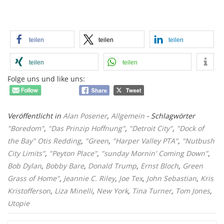
teilen
teilen
teilen
teilen
teilen
Folge uns und like uns:
Veröffentlicht in
Alan Posener
,
Allgemein
- Schlagwörter
"Boredom"
,
"Das Prinzip Hoffnung"
,
"Detroit City"
,
"Dock of
the Bay" Otis Redding
,
"Green
,
"Harper Valley PTA"
,
"Nutbush
City Limits"
,
"Peyton Place"
,
"sunday Mornin' Coming Down"
,
Bob Dylan
,
Bobby Bare
,
Donald Trump
,
Ernst Bloch
,
Green
Grass of Home"
,
Jeannie C. Riley
,
Joe Tex
,
John Sebastian
,
Kris
Kristofferson
,
Liza Minelli
,
New York
,
Tina Turner
,
Tom Jones
,
Utopie