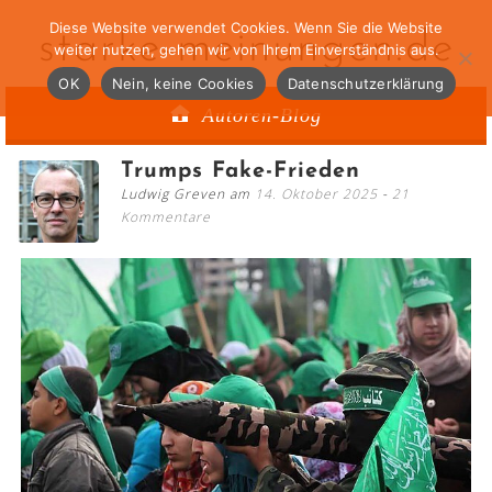
Diese Website verwendet Cookies. Wenn Sie die Website
starke-meinungen.de
weiter nutzen, gehen wir von Ihrem Einverständnis aus.
OK
Nein, keine Cookies
Datenschutzerklärung
Autoren-Blog
Trumps Fake-Frieden
Ludwig Greven am
14. Oktober 2025
21
Kommentare