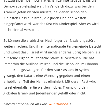
auszutreiben. Dennoch hat es Jahrzehnte gedauert, bis die
Demokratie gefestigt war. Im Vergleich dazu, was bei den
Arabern getan werden müsste, bei denen schon den
Kleinsten Hass auf Israel, die Juden und den Westen
eingepflanzt wird, war das fast ein Kinderspiel. Aber es wird
nicht einmal versucht.
So können die arabischen Nachfolger der Nazis ungestört
weiter machen. Und ihre internationale Fangemeinde klatscht
und jubelt dazu. Israel wird nichts anderes übrig bleiben, als
auf seine eigene militärische Stärke zu vertrauen. Die hat
immerhin die Mullahs im Iran und die Hisbollah im Libanon
in die Knie gezwungen, für den Sturz Assads in Syrien
gesorgt, den Kataris eine Warnung gegeben und einen
erheblichen Teil der Hamas eliminiert. Mit deren Rest wird
Israel ebenfalls fertig werden – ob es Trump und den
globalen Israel- und Judenfeinden gefällt oder nicht.
(veröffentlicht auch im Blog „
Ruhrbarone
„)