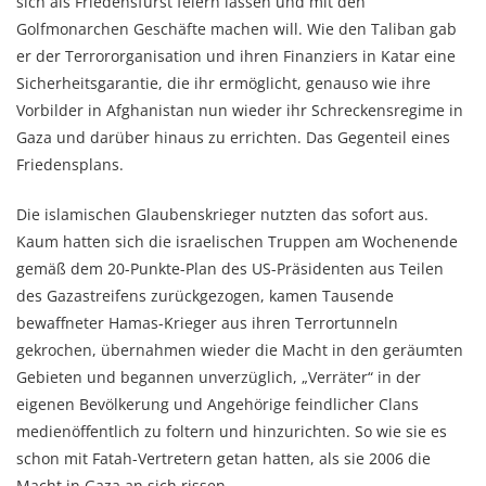
sich als Friedensfürst feiern lassen und mit den
Golfmonarchen Geschäfte machen will. Wie den Taliban gab
er der Terrororganisation und ihren Finanziers in Katar eine
Sicherheitsgarantie, die ihr ermöglicht, genauso wie ihre
Vorbilder in Afghanistan nun wieder ihr Schreckensregime in
Gaza und darüber hinaus zu errichten. Das Gegenteil eines
Friedensplans.
Die islamischen Glaubenskrieger nutzten das sofort aus.
Kaum hatten sich die israelischen Truppen am Wochenende
gemäß dem 20-Punkte-Plan des US-Präsidenten aus Teilen
des Gazastreifens zurückgezogen, kamen Tausende
bewaffneter Hamas-Krieger aus ihren Terrortunneln
gekrochen, übernahmen wieder die Macht in den geräumten
Gebieten und begannen unverzüglich, „Verräter“ in der
eigenen Bevölkerung und Angehörige feindlicher Clans
medienöffentlich zu foltern und hinzurichten. So wie sie es
schon mit Fatah-Vertretern getan hatten, als sie 2006 die
Macht in Gaza an sich rissen.