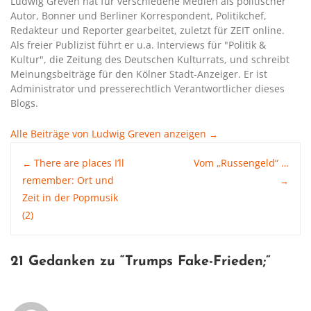
Ludwig Greven hat für verschiedene Medien als politischer
Autor, Bonner und Berliner Korrespondent, Politikchef,
Redakteur und Reporter gearbeitet, zuletzt für ZEIT online.
Als freier Publizist führt er u.a. Interviews für "Politik &
Kultur", die Zeitung des Deutschen Kulturrats, und schreibt
Meinungsbeiträge für den Kölner Stadt-Anzeiger. Er ist
Administrator und presserechtlich Verantwortlicher dieses
Blogs.
Alle Beiträge von Ludwig Greven anzeigen
→
Post
There are places I’ll
Vom „Russengeld“ …
←
remember: Ort und
→
Zeit in der Popmusik
navigation
(2)
21 Gedanken zu “
Trumps Fake-Frieden
;”