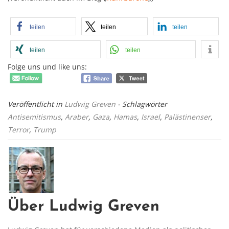
teilen
teilen
teilen
teilen
teilen
Folge uns und like uns:
Veröffentlicht in
Ludwig Greven
- Schlagwörter
Antisemitismus
,
Araber
,
Gaza
,
Hamas
,
Israel
,
Palästinenser
,
Terror
,
Trump
Über Ludwig Greven