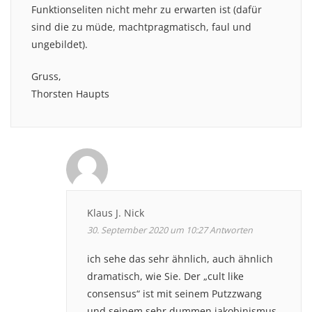
Funktionseliten nicht mehr zu erwarten ist (dafür
sind die zu müde, machtpragmatisch, faul und
ungebildet).
Gruss,
Thorsten Haupts
Klaus J. Nick
30. September 2020 um 10:27
Antworten
ich sehe das sehr ähnlich, auch ähnlich
dramatisch, wie Sie. Der „cult like
consensus“ ist mit seinem Putzzwang
und seinem sehr dummen jakobinismus