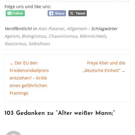
Folge uns und like uns:
Veröffentlicht in
Alan Posener
,
Allgemein
- Schlagwörter
Ageism
,
Biologismus
,
Chauvinismus
,
Männlichkeit
,
Rassismus
,
Selbsthass
Post
Der EU den
Freya Klier und die
←
Friedensnobelpreis
„deutsche Einheit“
→
entziehen? – Kritik
navigation
eines gefährlichen
Framings
103 Gedanken zu “
Alter weißer Mann
;”