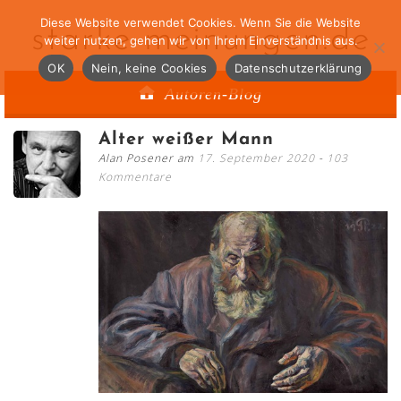
Diese Website verwendet Cookies. Wenn Sie die Website
starke-meinungen.de
weiter nutzen, gehen wir von Ihrem Einverständnis aus.
OK
Nein, keine Cookies
Datenschutzerklärung
Autoren-Blog
Alter weißer Mann
Alan Posener am
17. September 2020
103
Kommentare