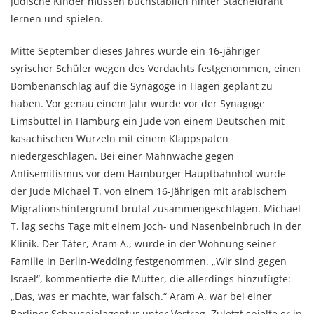
Jüdische Kinder müssen buchstäblich hinter Stacheldraht
lernen und spielen.
Mitte September dieses Jahres wurde ein 16-jähriger
syrischer Schüler wegen des Verdachts festgenommen, einen
Bombenanschlag auf die Synagoge in Hagen geplant zu
haben. Vor genau einem Jahr wurde vor der Synagoge
Eimsbüttel in Hamburg ein Jude von einem Deutschen mit
kasachischen Wurzeln mit einem Klappspaten
niedergeschlagen. Bei einer Mahnwache gegen
Antisemitismus vor dem Hamburger Hauptbahnhof wurde
der Jude Michael T. von einem 16-Jährigen mit arabischem
Migrationshintergrund brutal zusammengeschlagen. Michael
T. lag sechs Tage mit einem Joch- und Nasenbeinbruch in der
Klinik. Der Täter, Aram A., wurde in der Wohnung seiner
Familie in Berlin-Wedding festgenommen. „Wir sind gegen
Israel“, kommentierte die Mutter, die allerdings hinzufügte:
„Das, was er machte, war falsch.“ Aram A. war bei einer
Berliner Schauspielagentur unter Vertrag. Zuletzt spielte er in