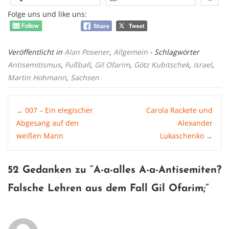
Folge uns und like uns:
Veröffentlicht in
Alan Posener
,
Allgemein
- Schlagwörter
Antisemitismus
,
Fußball
,
Gil Ofarim
,
Götz Kubitschek
,
Israel
,
Martin Hohmann
,
Sachsen
Post
007 – Ein elegischer
Carola Rackete und
←
Abgesang auf den
Alexander
weißen Mann
Lukaschenko
→
navigation
52 Gedanken zu “
A-a-alles A-a-Antisemiten?
Falsche Lehren aus dem Fall Gil Ofarim
;”