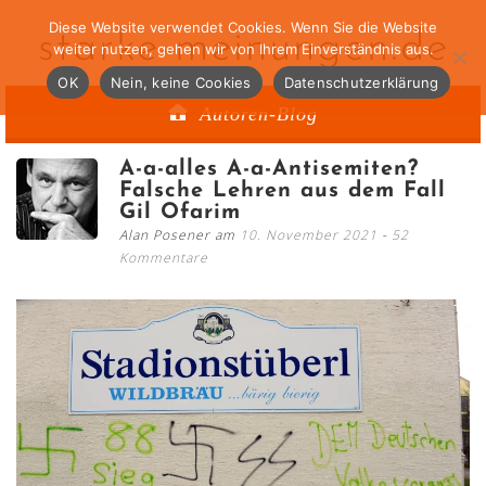
Diese Website verwendet Cookies. Wenn Sie die Website
starke-meinungen.de
weiter nutzen, gehen wir von Ihrem Einverständnis aus.
OK
Nein, keine Cookies
Datenschutzerklärung
Autoren-Blog
A-a-alles A-a-Antisemiten?
Falsche Lehren aus dem Fall
Gil Ofarim
Alan Posener am
10. November 2021
52
Kommentare