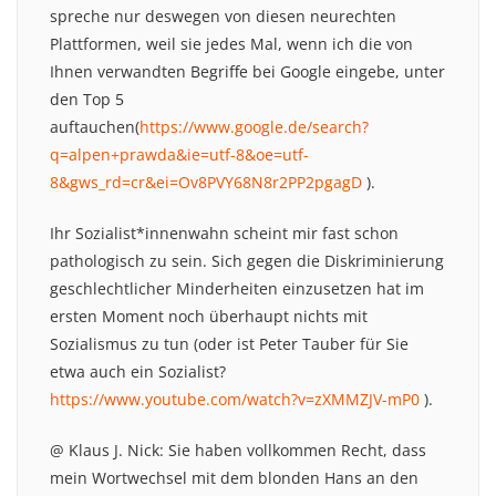
spreche nur deswegen von diesen neurechten
Plattformen, weil sie jedes Mal, wenn ich die von
Ihnen verwandten Begriffe bei Google eingebe, unter
den Top 5
auftauchen(
https://www.google.de/search?
q=alpen+prawda&ie=utf-8&oe=utf-
8&gws_rd=cr&ei=Ov8PVY68N8r2PP2pgagD
).
Ihr Sozialist*innenwahn scheint mir fast schon
pathologisch zu sein. Sich gegen die Diskriminierung
geschlechtlicher Minderheiten einzusetzen hat im
ersten Moment noch überhaupt nichts mit
Sozialismus zu tun (oder ist Peter Tauber für Sie
etwa auch ein Sozialist?
https://www.youtube.com/watch?v=zXMMZJV-mP0
).
@ Klaus J. Nick: Sie haben vollkommen Recht, dass
mein Wortwechsel mit dem blonden Hans an den