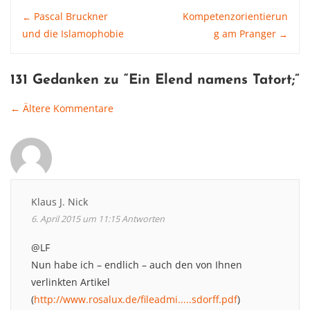
Post
Pascal Bruckner
Kompetenzorientierun
←
und die Islamophobie
g am Pranger
→
navigation
131 Gedanken zu “
Ein Elend namens Tatort
;”
← Ältere Kommentare
Comment
navigation
Klaus J. Nick
6. April 2015 um 11:15
Antworten
@LF
Nun habe ich – endlich – auch den von Ihnen
verlinkten Artikel
(
http://www.rosalux.de/fileadmi.....sdorff.pdf
)