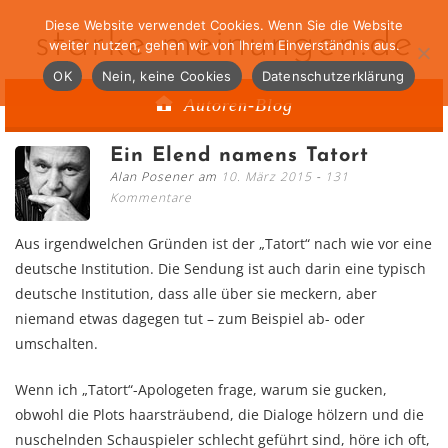
Diese Website verwendet Cookies. Wenn Sie die Website
starke-meinungen.de
weiter nutzen, gehen wir von Ihrem Einverständnis aus.
OK
Nein, keine Cookies
Datenschutzerklärung
Autoren-Blog
Ein Elend namens Tatort
Alan Posener am
10. März 2015
131
Kommentare
Aus irgendwelchen Gründen ist der „Tatort“ nach wie vor eine
deutsche Institution. Die Sendung ist auch darin eine typisch
deutsche Institution, dass alle über sie meckern, aber
niemand etwas dagegen tut – zum Beispiel ab- oder
umschalten.
Wenn ich „Tatort“-Apologeten frage, warum sie gucken,
obwohl die Plots haarsträubend, die Dialoge hölzern und die
nuschelnden Schauspieler schlecht geführt sind, höre ich oft,