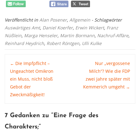
Veröffentlicht in
Alan Posener
,
Allgemein
- Schlagwörter
Auswärtiges Amt
,
Daniel Koerfer
,
Erwin Wickert
,
Franz
Nüßlein
,
Marga Henseler
,
Martin Bormann
,
Nachruf-Affäre
,
Reinhard Heydrich
,
Robert Röntgen
,
Ulli Kulke
Post
Die Impfpflicht –
Nur „vergossene
←
Ungeachtet Omikron
Milch“? Wie die FDP
ein Muss, nicht bloß
zwei Jahre später mit
navigation
Gebot der
Kemmerich umgeht
→
Zweckmäßigkeit!
7 Gedanken zu “
Eine Frage des
Charakters
;”