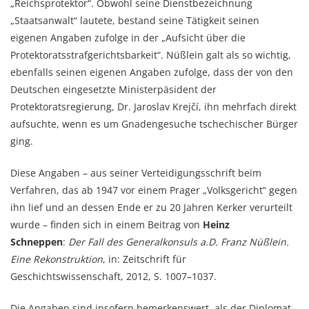
„Reichsprotektor“. Obwohl seine Dienstbezeichnung
„Staatsanwalt“ lautete, bestand seine Tätigkeit seinen
eigenen Angaben zufolge in der „Aufsicht über die
Protektoratsstrafgerichtsbarkeit“. Nüßlein galt als so wichtig,
ebenfalls seinen eigenen Angaben zufolge, dass der von den
Deutschen eingesetzte Ministerpäsident der
Protektoratsregierung, Dr. Jaroslav Krejčí, ihn mehrfach direkt
aufsuchte, wenn es um Gnadengesuche tschechischer Bürger
ging.
Diese Angaben – aus seiner Verteidigungsschrift beim
Verfahren, das ab 1947 vor einem Prager „Volksgericht“ gegen
ihn lief und an dessen Ende er zu 20 Jahren Kerker verurteilt
wurde – finden sich in einem Beitrag von
Heinz
Schneppen
:
Der Fall des Generalkonsuls a.D. Franz Nüßlein.
Eine Rekonstruktion
, in: Zeitschrift für
Geschichtswissenschaft, 2012, S. 1007–1037.
Die Angaben sind insofern bemerkenswert, als der Diplomat