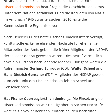
Affäre
, die schließlich dazu führte, dass Fischer eine
Historikerkommission
beauftragte, die Geschichte des Amts
unter dem Nationalsozialismus und die Karrieren von Nazis
im Amt nach 1945 zu untersuchen. 2010 legte die
Kommission ihre Ergebnisse vor.
Nach Henselers Brief hatte Fischer zunächst intern verfügt,
künftig solle es keine ehrenden Nachrufe für ehemalige
Mitarbeiter des Amts geben, die früher Mitglieder der NSDAP,
der SS oder der SA gewesen waren. Dies betraf vermutlich
etwa ein Dutzend noch lebende Männer. Übrigens waren die
Außenminister
Gerhard Schröder
(CDU)
Walter Scheel
und
Hans-Dietrich Genscher
(FDP) Mitglieder der NSDAP gewesen.
Zum Zeitpunkt des Fischer-Erlasses lebten Scheel und
Genscher noch.
Hat Fischer überreagiert? Ich denke, ja.
Die Einsetzung der
Historikerkommission war richtig; aber in Sachen Nachrufe
wäre es sinnvoller gewesen, einfach bei den nachrufen