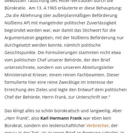
bewussten Täuschung des Hitler-Vertrauten durch die
Bürokratie. Am 13. 4.1965 erläuterte er diese Behauptung:
„Da die Ablehnung (der außerplanmäßigen Beförderung
Nüßleins AP) mit mangelnder politischer Zuverlässigkeit
begründet worden war, war damit das Stichwort für die
Argumentation gegeben, mit der Nüßleins Beförderung nur
durchgesetzt werden konnte, nämlich politische
Gesichtspunkte. Die Formulierungen stammten nicht etwa
vom politischen Chef unserer Behörde, der den Brief
unterzeichnete, sondern von unserem Abteilungsleiter
Ministerialrat Krieser, einem reinen Fachbeamten. Dieser
formulierte hier eine reine Zwecklüge im Interesse der
Erreichung des Zieles und legte den Entwurf dem politischen
Chef der Behörde, Herrn Frank, zur Unterschrift vor.“
Das klingt alles so schön bürokratisch und langweilig. Aber
„Herr Frank“, also
Karl Hermann Frank
war eben kein
Bürokrat, sondern ein leidenschaftlicher
Verbrecher
, der
genau in der Zeit, als er jenen Brief an Bormann schickte, in