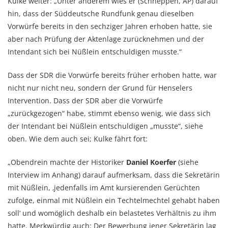
Kulke weiter: „Unter anderem wies er (Schneppen, AP) darauf
hin, dass der Süddeutsche Rundfunk genau dieselben
Vorwürfe bereits in den sechziger Jahren erhoben hatte, sie
aber nach Prüfung der Aktenlage zurücknehmen und der
Intendant sich bei Nüßlein entschuldigen musste.“
Dass der SDR die Vorwürfe bereits früher erhoben hatte, war
nicht nur nicht neu, sondern der Grund für Henselers
Intervention. Dass der SDR aber die Vorwürfe
„zurückgezogen“ habe, stimmt ebenso wenig, wie dass sich
der Intendant bei Nüßlein entschuldigen „musste“, siehe
oben. Wie dem auch sei; Kulke fährt fort:
„Obendrein machte der Historiker
Daniel Koerfer
(siehe
Interview im Anhang) darauf aufmerksam, dass die Sekretärin
mit Nüßlein, ‚jedenfalls im Amt kursierenden Gerüchten
zufolge, einmal mit Nüßlein ein Techtelmechtel gehabt haben
soll‘ und womöglich deshalb ein belastetes Verhältnis zu ihm
hatte. Merkwürdig auch: Der Bewerbung jener Sekretärin lag