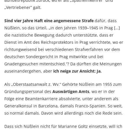
Bundesrepublik zurück, wo er als „Spätheimkehrer“ und
„Vertriebener“ galt.
Sind vier Jahre Haft eine angemessene Strafe
dafür, dass
Nüßlein, so das Urteil, „in den Jahren 1939–1945 in Prag […]
die nazistische Bewegung dadurch unterstützte, dass er
Dienst im Amt des Reichsprotektors in Prag verrichtete, wo er
richtungweisend bei verschiedenen Strafverfahren vor dem
deutschen Sondergericht in Prag mitwirkte und bei
Gnadengesuchen mitentschied.“? Da dürften die Meinungen
auseinandergehen, aber
ich neige zur Ansicht: Ja.
Als „Oberstaatsanwalt z. Wv.“ Gehörte Nüßlein am 1955 zum
Gründungspersonal des
Auswärtigen Amts
, wo er in der
Folge eine Beamtenkarriere absolvierte, unter anderem als
Generalkonsul in Barcelona, damals Franco-Spanien. So weit,
so normal damals. Davon wird allerdings noch die Rede sein.
Dass sich Nüßlein nicht für Marianne Goltz einsetzte, will ich