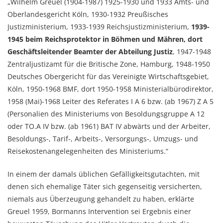
„Wilhelm Greuel (1904-1987) 1925-1930 und 1933 Amts- und
Oberlandesgericht Köln, 1930-1932 Preußisches
Justizministerium, 1933-1939 Reichsjustizministerium,
1939-
1945 beim Reichsprotektor in Böhmen und Mähren, dort
Geschäftsleitender Beamter der Abteilung Justiz
, 1947-1948
Zentraljustizamt für die Britische Zone, Hamburg, 1948-1950
Deutsches Obergericht für das Vereinigte Wirtschaftsgebiet,
Köln, 1950-1968 BMF, dort 1950-1958 Ministerialbürodirektor,
1958 (Mai)-1968 Leiter des Referates I A 6 bzw. (ab 1967) Z A 5
(Personalien des Ministeriums von Besoldungsgruppe A 12
oder TO.A IV bzw. (ab 1961) BAT IV abwärts und der Arbeiter,
Besoldungs-, Tarif-, Arbeits-, Versorgungs-, Umzugs- und
Reisekostenangelegenheiten des Ministeriums.“
In einem der damals üblichen Gefälligkeitsgutachten, mit
denen sich ehemalige Täter sich gegenseitig versicherten,
niemals aus Überzeugung gehandelt zu haben, erklärte
Greuel 1959, Bormanns Intervention sei Ergebnis einer