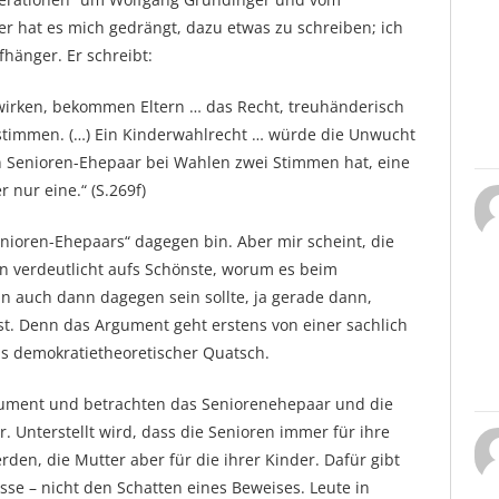
er hat es mich gedrängt, dazu etwas zu schreiben; ich
hänger. Er schreibt:
irken, bekommen Eltern … das Recht, treuhänderisch
ustimmen. (…) Ein Kinderwahlrecht … würde die Unwucht
ein Senioren-Ehepaar bei Wahlen zwei Stimmen hat, eine
 nur eine.“ (S.269f)
Senioren-Ehepaars“ dagegen bin. Aber mir scheint, die
n verdeutlicht aufs Schönste, worum es beim
 auch dann dagegen sein sollte, ja gerade dann,
t. Denn das Argument geht erstens von einer sachlich
ns demokratietheoretischer Quatsch.
gument und betrachten das Seniorenehepaar und die
. Unterstellt wird, dass die Senioren immer für ihre
en, die Mutter aber für die ihrer Kinder. Dafür gibt
sse – nicht den Schatten eines Beweises. Leute in