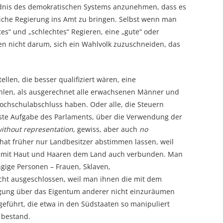
ndnis des demokratischen Systems anzunehmen, dass es
iche Regierung ins Amt zu bringen. Selbst wenn man
tes“ und „schlechtes“ Regieren, eine „gute“ oder
eben nicht darum, sich ein Wahlvolk zuzuschneiden, das
ellen, die besser qualifiziert wären, eine
hlen, als ausgerechnet alle erwachsenen Männer und
Hochschulabschluss haben. Oder alle, die Steuern
hmste Aufgabe des Parlaments, über die Verwendung der
without representation
, gewiss, aber auch
no
hat früher nur Landbesitzer abstimmen lassen, weil
n mit Haut und Haaren dem Land auch verbunden. Man
ngige Personen – Frauen, Sklaven,
ht ausgeschlossen, weil man ihnen die mit dem
gung über das Eigentum anderer nicht einzuräumen
geführt, die etwa in den Südstaaten so manipuliert
 bestand.