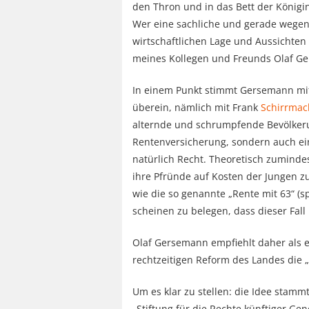
den Thron und in das Bett der Königi
Wer eine sachliche und gerade wegen
wirtschaftlichen Lage und Aussichten 
meines Kollegen und Freunds Olaf Ge
In einem Punkt stimmt Gersemann mi
überein, nämlich mit Frank
Schirrmac
alternde und schrumpfende Bevölkerun
Rentenversicherung, sondern auch ei
natürlich Recht. Theoretisch zuminde
ihre Pfründe auf Kosten der Jungen z
wie die so genannte „Rente mit 63“ (s
scheinen zu belegen, dass dieser Fall 
Olaf Gersemann empfiehlt daher als 
rechtzeitigen Reform des Landes die 
Um es klar zu stellen: die Idee stam
„Stiftung für die Rechte künftiger 