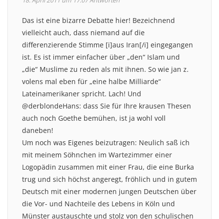
18. April 2011 um 17:07
Antworten
Das ist eine bizarre Debatte hier! Bezeichnend
vielleicht auch, dass niemand auf die
differenzierende Stimme [i]aus Iran[/i] eingegangen
ist. Es ist immer einfacher über „den“ Islam und
„die“ Muslime zu reden als mit ihnen. So wie jan z.
volens mal eben für „eine halbe Milliarde“
Lateinamerikaner spricht. Lach! Und
@derblondeHans: dass Sie für Ihre krausen Thesen
auch noch Goethe bemühen, ist ja wohl voll
daneben!
Um noch was Eigenes beizutragen: Neulich saß ich
mit meinem Söhnchen im Wartezimmer einer
Logopädin zusammen mit einer Frau, die eine Burka
trug und sich höchst angeregt, fröhlich und in gutem
Deutsch mit einer modernen jungen Deutschen über
die Vor- und Nachteile des Lebens in Köln und
Münster austauschte und stolz von den schulischen