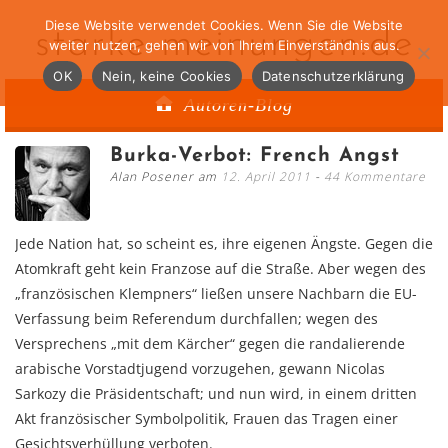
Diese Website verwendet Cookies. Wenn Sie die Website
starke-meinungen.de
weiter nutzen, gehen wir von Ihrem Einverständnis aus.
OK
Nein, keine Cookies
Datenschutzerklärung
Autoren-Blog
Burka-Verbot: French Angst
Alan Posener am
12. April 2011
44 Kommentare
Jede Nation hat, so scheint es, ihre eigenen Ängste. Gegen die
Atomkraft geht kein Franzose auf die Straße. Aber wegen des
„französischen Klempners“ ließen unsere Nachbarn die EU-
Verfassung beim Referendum durchfallen; wegen des
Versprechens „mit dem Kärcher“ gegen die randalierende
arabische Vorstadtjugend vorzugehen, gewann Nicolas
Sarkozy die Präsidentschaft; und nun wird, in einem dritten
Akt französischer Symbolpolitik, Frauen das Tragen einer
Gesichtsverhüllung verboten.