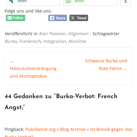
teilen
teilen
Folge uns und like uns:
Veröffentlicht in
Alan Posener
,
Allgemein
- Schlagwörter
Burka
,
Frankreich
,
Integration
,
Muslime
Post
Schwarze Burka und
←
Holocaustverdrängung
Rote Fahne
→
und Atomophobie
navigation
44 Gedanken zu “
Burka-Verbot: French
Angst
;”
Pingback:
Publikative.org » Blog Archive » Ist Breivik gegen das
Burka-Verbot?